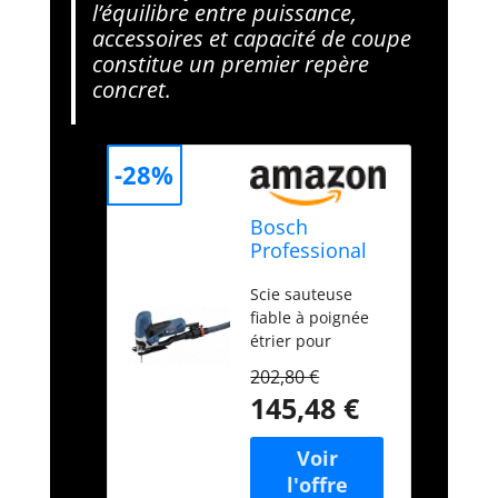
l’équilibre entre puissance,
accessoires et capacité de coupe
constitue un premier repère
concret.
-28%
Bosch
Professional
scie sauteuse
Scie sauteuse
GST 90 E (650
fiable à poignée
W, 1 lame de
étrier pour
scie, set
performances
d’aspiration,
202,80 €
d’entrée de
pare-éclats,
145,48 €
gamme
capapcité de
Changement de
coupe dans le
lame simple et
bois : 90 mm,
sans clé grâce au
coffret de