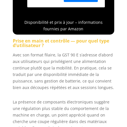
système SDS
transport)
Bosch Moteur
puissant de 650 W
pour une
Disponibilité et prix à jour – informations
progression de
fournies par Amazon
travail rapide La
scie sauteuse
Prise en main et contrôle — pour quel type
permet de réaliser
d’utilisateur ?
des coupes d’une
Avec son format filaire, la GST 90 E s’adresse d’abord
profondeur de 90
mm dans le bois,
aux utilisateurs qui privilégient une alimentation
20 mm dans
continue plutôt que la mobilité. En pratique, cela se
l’aluminium et 10
traduit par une disponibilité immédiate de la
mm dans l’acier
puissance, sans gestion de batterie, ce qui convient
non allié Livré
bien aux découpes répétées et aux sessions longues.
avec : GST 90 E, 1
lame de scie, set
La présence de composants électroniques suggère
d’aspiration, clé
une régulation plus stable du comportement de la
six pans, pare-
éclats, coffret de
machine en charge, un point apprécié quand on
transport
cherche une coupe régulière dans des matériaux