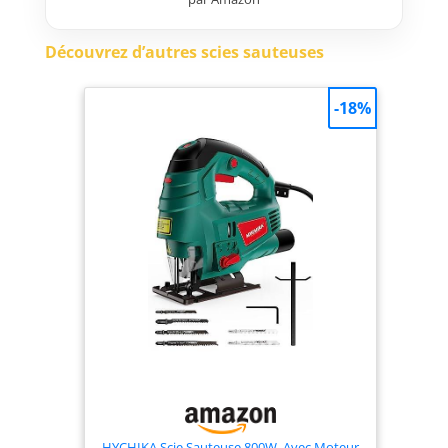
d’aspiration, clé six pans, pare-
éclats, coffret de transport
Découvrez d’autres scies sauteuses
-18%
HYCHIKA Scie Sauteuse 800W, Avec Moteur