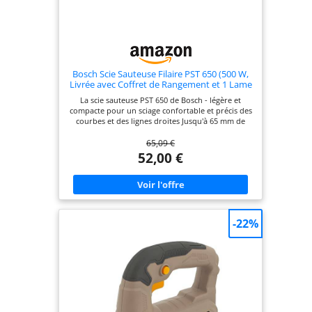
pour un travail mobile facile.Le système de
dépoussiérage garde le lieu de travail propre
CONTENU DE L'EMBALLAGE: 1x Scie Électrique
HYCHIKA, 6x Lames de Scie, 1x Règle Guide, 1 x Clé
Allen, 1 x Adaptateur d'aspirateur, 1x Manuel
d'Instruction
Bosch Scie Sauteuse Filaire PST 650 (500 W,
Livrée avec Coffret de Rangement et 1 Lame
de Scie pour Bois T144D)
La scie sauteuse PST 650 de Bosch - légère et
compacte pour un sciage confortable et précis des
courbes et des lignes droites Jusqu'à 65 mm de
profondeur de coupe dans le bois et 4 mm dans
65,09 €
l'acier grâce au puissant moteur de 500 watts
Travail efficace : changement de lame de scie
52,00 €
sauteuse sans outil en quelques secondes Sciage
confortable et contrôlé grâce à une vibration
minimale de la scie à bois Livré avec : PST 650, 1
lame de scie sauteuse pour bois (T 144 D), mallette
-22%