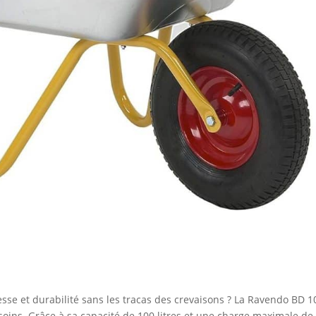
sse et durabilité sans les tracas des crevaisons ? La Ravendo BD 
oins. Grâce à sa capacité de 100 litres et une charge maximale de