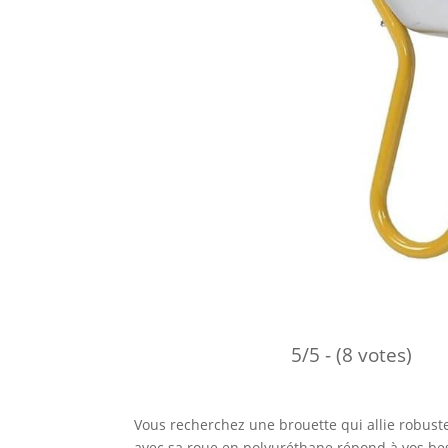
5/5 - (8 votes)
Vous recherchez une brouette qui allie robuste
avec sa roue en polyuréthane répond à vos bes