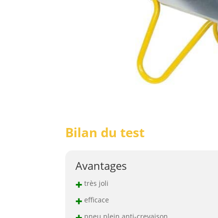
Bilan du test
Avantages
+
très joli
+
efficace
+
pneu plein anti-crevaison