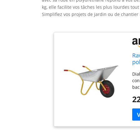
kg, elle facilite vos tâches les plus lourdes t
Simplifiez vos projets de jardin ou de chantier a
Ra
po
| 
Dia
con
bac
cha
22
Poi