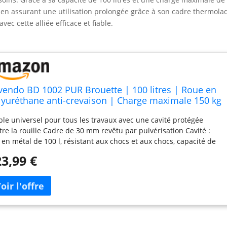
out en assurant une utilisation prolongée grâce à son cadre thermola
vec cette alliée efficace et fiable.
vendo BD 1002 PUR Brouette | 100 litres | Roue en
lyuréthane anti-crevaison | Charge maximale 150 kg
Cadre thermolaqué
ble universel pour tous les travaux avec une cavité protégée
tre la rouille Cadre de 30 mm revêtu par pulvérisation Cavité :
 en métal de 100 l, résistant aux chocs et aux chocs, capacité de
rge : 150 kg Roue anti-crevaison 4,00 x 8 - Roulement à billes
3,99 €
ds du produit :12 kilogrammes