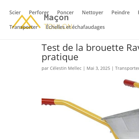
Scier
Perforer
Poncer
Nettoyer
Peindre
Transporter
Échelles et échafaudages
Test de la brouette R
pratique
par
Célestin Mellec
|
Mai 3, 2025
|
Transporter