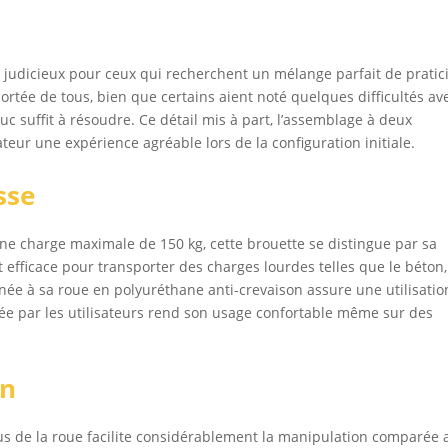
judicieux pour ceux qui recherchent un mélange parfait de pratic
ortée de tous, bien que certains aient noté quelques difficultés av
c suffit à résoudre. Ce détail mis à part, l’assemblage à deux
sateur une expérience agréable lors de la configuration initiale.
sse
une charge maximale de 150 kg, cette brouette se distingue par sa
t efficace pour transporter des charges lourdes telles que le béton,
inée à sa roue en polyuréthane anti-crevaison assure une utilisatio
ée par les utilisateurs rend son usage confortable même sur des
on
us de la roue facilite considérablement la manipulation comparée 