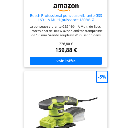
Bosch Professional ponceuse vibrante GSS
160-1 A Multi (puissance 180 W, Ø
d’amplitude 1,6 mm, L-BOXX)
La ponceuse vibrante GSS 160-1 A Multi de Bosch
Professional de 180 W avec diamètre d’amplitude
de 1,6 mm Grande souplesse d’utilisation dans
chaque situation grâce aux plateaux de ponçage
226,80 €
interchangeables Travail sans poussière grâce au
raccordement direct du boîtier microfiltre
159,88 €
Changement facile du papier abrasif grâce au
système auto-agrippant et au système de serrage
innovant Livré avec : GSS 160-1 A Multi, gabarit de
perforation, boîtier microfiltre, 3 feuilles
abrasives, 3 plateaux de ponçage
(triangulaire/140/160), 1 tournevis, L-BOXX
-5%