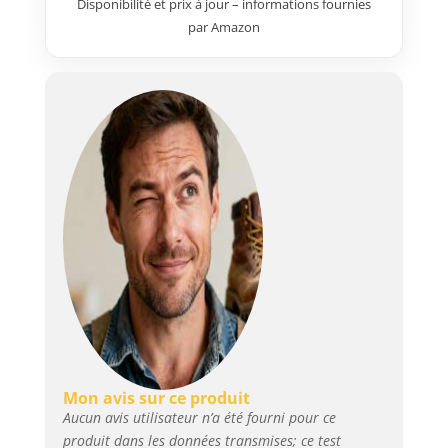
Disponibilité et prix à jour – informations fournies
vellón de poliéster
par Amazon
extraduradero Avec un
démarrage jusqu'à 25 %
supérieur : le système de
régulation électronique MMC
transfère la puissance de 250 W
directement à la surface de
travail
Mon avis sur ce produit
Aucun avis utilisateur n’a été fourni pour ce
produit dans les données transmises; ce test