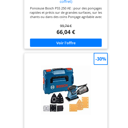
coffret)
Ponceuse Bosch PSS 250 AE : pour des ponçages
rapides et précis sur de grandes surfaces, sur les
chants ou dans des coins Ponçage agréable avec
peu de vibrations grâce au moteur de 250 W
99,74 €
optimisé Ponçage sans poussière grâce à
l’aspiration directe de la poussière dans un boîtier
66,04 €
microfiltre Grand confort d’utilisation grâce au
système de fixation par étrier permettant de
changer de papier abrasif très facilement Livré
avec : PSS 250 AE, feuilles abrasives P80, P120,
P180, boîtier microfiltre, coffret
-30%