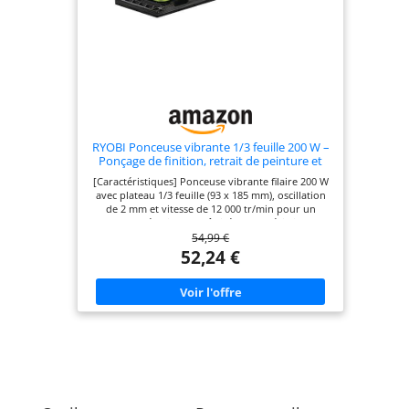
RYOBI Ponceuse vibrante 1/3 feuille 200 W –
Ponçage de finition, retrait de peinture et
préparation des surfaces – Livrée avec 20
[Caractéristiques] Ponceuse vibrante filaire 200 W
abrasifs
avec plateau 1/3 feuille (93 x 185 mm), oscillation
de 2 mm et vitesse de 12 000 tr/min pour un
ponçage régulier et maîtrisé. [Caractéristiques]
54,99 €
Ponceuse vibrante filaire 200 W avec plateau 1/3
feuille (93 x 185 mm), oscillation de 2 mm et vitesse
52,24 €
de 12 000 tr/min pour un ponçage régulier et
maîtrisé. [Avantages] Vibrations réduites et
excellente stabilité pour un travail précis,
confortable et homogène sur les surfaces planes
lors des travaux de finition. [Contenu] Livrée
prête à l’emploi avec 20 abrasifs inclus,
compatibles fixation auto-agrippante ou
traditionnelle, pour démarrer immédiatement vos
travaux. [Utilisations] Idéale pour le retrait de
peinture, le ponçage du bois, la préparation avant
peinture ou vernis et les travaux de finition sur