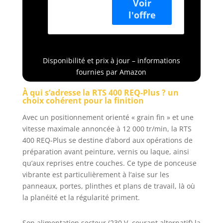
colectora Longlife
y el Protector
desmontable, que
permite lijar avec
cuidado
superficies de
Disponibilité et prix à jour – informations
ventanas, marcos
fournies par Amazon
y entrepaños Pour
une utilisation
À qui s’adresse la RTS 400 REQ-Plus ? un
durable : sac de
choix cohérent pour la finition
collection Longlife
Avec un positionnement orienté « grain fin » et une
que se puede
vaciar y reutilizar,
vitesse maximale annoncée à 12 000 tr/min, la RTS
fabricada en
400 REQ-Plus se destine d’abord aux opérations de
vellón de poliéster
préparation avant peinture, vernis ou laque, ainsi
extraduradero
qu’aux reprises entre couches. Ce type de ponceuse
Avec un
vibrante est particulièrement à l’aise sur les
démarrage
panneaux, portes, plinthes et plans de travail, là où
jusqu'à 25 %
la planéité et la régularité priment.
supérieur : le
système de
régulation
Son alimentation secteur (230 V, courant alternatif) la