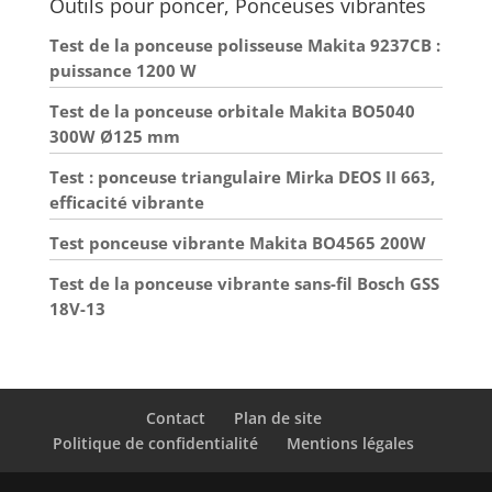
Outils pour poncer, Ponceuses vibrantes
petites et moyennes surfaces.
Test de la ponceuse polisseuse Makita 9237CB :
puissance 1200 W
Test de la ponceuse orbitale Makita BO5040
300W Ø125 mm
Test : ponceuse triangulaire Mirka DEOS II 663,
efficacité vibrante
Test ponceuse vibrante Makita BO4565 200W
Test de la ponceuse vibrante sans-fil Bosch GSS
18V-13
Contact
Plan de site
Politique de confidentialité
Mentions légales