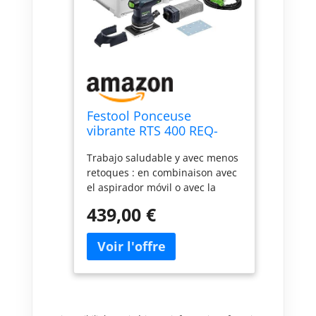
Festool Ponceuse
vibrante RTS 400 REQ-
Plus
Trabajo saludable y avec menos
retoques : en combinaison avec
el aspirador móvil o avec la
bolsa colectora Longlife y el
439,00 €
Protector desmontable, que
permite lijar avec cuidado
superficies de ventanas, marcos
y entrepaños Pour une
utilisation durable : sac de
collection Longlife que se puede
vaciar y reutilizar, fabricada en