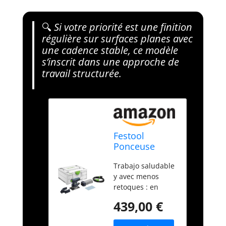
🔍
Si votre priorité est une finition
régulière sur surfaces planes avec
une cadence stable, ce modèle
s’inscrit dans une approche de
travail structurée.
Festool
Ponceuse
vibrante RTS
Trabajo saludable
400 REQ-Plus
y avec menos
retoques : en
combinaison avec
439,00 €
el aspirador móvil
o avec la bolsa