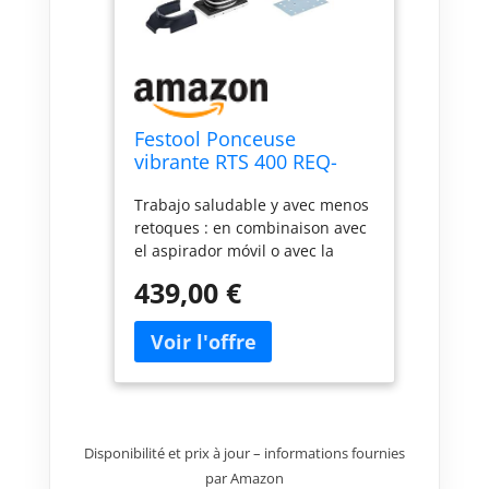
Festool Ponceuse
vibrante RTS 400 REQ-
Plus
Trabajo saludable y avec menos
retoques : en combinaison avec
el aspirador móvil o avec la
bolsa colectora Longlife y el
439,00 €
Protector desmontable, que
permite lijar avec cuidado
superficies de ventanas, marcos
y entrepaños Pour une
utilisation durable : sac de
collection Longlife que se puede
vaciar y reutilizar, fabricada en
Disponibilité et prix à jour – informations fournies
vellón de poliéster
par Amazon
extraduradero Avec un