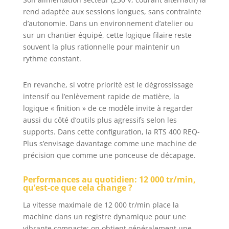
électronique MMC
rend adaptée aux sessions longues, sans contrainte
transfère la
d’autonomie. Dans un environnement d’atelier ou
puissance de 250
sur un chantier équipé, cette logique filaire reste
W directement à
souvent la plus rationnelle pour maintenir un
la surface de
rythme constant.
travail
En revanche, si votre priorité est le dégrossissage
intensif ou l’enlèvement rapide de matière, la
logique « finition » de ce modèle invite à regarder
aussi du côté d’outils plus agressifs selon les
supports. Dans cette configuration, la RTS 400 REQ-
Plus s’envisage davantage comme une machine de
précision que comme une ponceuse de décapage.
Performances au quotidien: 12 000 tr/min,
qu’est-ce que cela change ?
La vitesse maximale de 12 000 tr/min place la
machine dans un registre dynamique pour une
vibrante compacte: on obtient généralement une