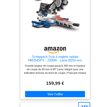
échelle pratique permettant de lire la largeur de la
pièce. Un laser intégré alimenté par secteur marque la
ligne de découpe, ce qui permet de positionner la
pièce rapidement et avec précision.
Scheppach Scie à onglets radiale
HM254SPX - 2200W - Lame Ø254 mm
Grande largeur de coupe jusqu'à 340 mm et hauteur
de coupe de 90 mm à 90° Laser intégré pour une
indication précise du bord de coupe | Puissant moteur
de 2200 watts Lame de scie HW avec 48 dents pour
des coupes longitudinales et surtout transversales
159,99 €
précises et nettes dans le bois massif, plus une
deuxième lame de scie HW avec 60 dents Supports
de pièces en aluminium réglables des deux côtés pour
une plus grande surface d'appui | Bâti résistant en
aluminium moulé sous pression Scie à onglet stable
avec guidage à double colonne | Sac à poussière pour
une zone de travail propre
-44%