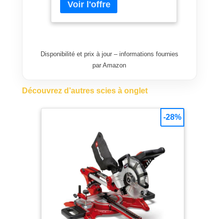
précise de longueurs Ce
piètement universel est
compatible avec toutes les scies à
onglet et scies à onglet radiales
Einhell et Einhell Expert La tête
Disponibilité et prix à jour – informations fournies
inclinable à gauche et à droite en
par Amazon
continu offre une grande flexibilité
pour la réalisation de coupes
Découvrez d’autres scies à onglet
d’onglets des deux côtés Un
système de glissière intégré
permet la coupe de pièces
-28%
particulièrement larges Le
piètement universel pour scies à
onglet dispose de pieds avec
renforts en X pour assurer une
meilleure stabilité Grâce aux
extensions pour pièces latérales,
au dispositif de serrage
permettant la fixation sûre des
pièces, et à la butée de pièce
avec rails coulissant à gauche et à