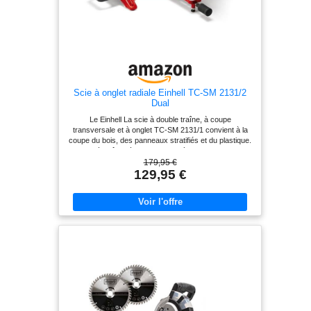
droite, il est possible d’effectuer
des coupes sûres et précises Scie
à onglet livrée avec piètement
universel
Scie à onglet radiale Einhell TC-SM 2131/2
Dual
Le Einhell La scie à double traîne, à coupe
transversale et à onglet TC-SM 2131/1 convient à la
coupe du bois, des panneaux stratifiés et du plastique.
La scie à traîner, à tronçonner et à onglet permet des
coupes nettes en onglet et une coupe précise à la
179,95 €
longueur souhaitée. La tête de scie peut être inclinée
129,95 €
en continu vers la gauche et vers la droite pour une
grande flexibilité lors du réglage des onglets sur les
deux côtés. La fonction de glissement intégrée vous
permet de couper des pièces particulièrement larges.
Des supports de pièce sur deux côtés, un dispositif de
serrage pour une fixation fiable de la pièce et une
butée de pièce avec des rails ajustables à gauche et à
droite permettent un fonctionnement sûr et précis. Le
plateau rotatif de haute qualité de la scie à traîner, à
tronçonner et à onglet est doté d'un dispositif de
réglage précis de l'angle pour les coupes angulaires,
qui peut être verrouillé d'une seule main dans
différentes positions. L'insert de table est équipé d'une