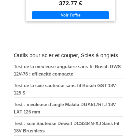
sans poussières grâce au système d’aspiration en 2
372,77 €
points Design compact et léger : permet un transport
facile d’une seule main avec la poignée intégrée Livré
avec : GCM 8 SJL, 1 lame de scie circulaire (Optiline
Wood, 216 x 30 x 2,8 mm, 48 dents), serre-joint
Outils pour scier et couper, Scies à onglets
Test de la meuleuse angulaire sans-fil Bosch GWS
12V-76 : efficacité compacte
Test de la scie sauteuse sans-fil Bosch GST 18V-
125 S
Test : meuleuse d’angle Makita DGA517RTJ 18V
LXT 125 mm
Test : scie Sauteuse Dewalt DCS334N-XJ Sans Fil
18V Brushless