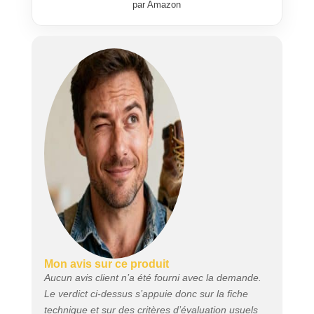
par Amazon
continu offre une grande flexibilité
pour la réalisation de coupes
d’onglets des deux côtés Un
système de glissière intégré
permet la coupe de pièces
particulièrement larges Le
piètement universel pour scies à
onglet dispose de pieds avec
renforts en X pour assurer une
meilleure stabilité Grâce aux
extensions pour pièces latérales,
au dispositif de serrage
permettant la fixation sûre des
pièces, et à la butée de pièce
avec rails coulissant à gauche et à
droite, il est possible d’effectuer
des coupes sûres et précises Scie
à onglet livrée avec piètement
Mon avis sur ce produit
universel
Aucun avis client n’a été fourni avec la demande.
Le verdict ci-dessus s’appuie donc sur la fiche
technique et sur des critères d’évaluation usuels