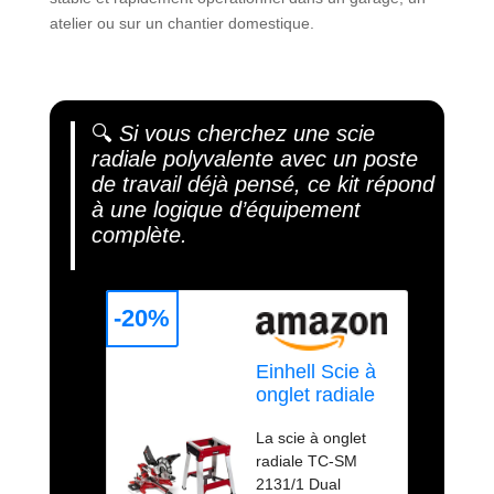
atelier ou sur un chantier domestique.
🔍
Si vous cherchez une scie
radiale polyvalente avec un poste
de travail déjà pensé, ce kit répond
à une logique d’équipement
complète.
-20%
Einhell Scie à
onglet radiale
TC-SM 2131/1
La scie à onglet
Dual (max. 1
radiale TC-SM
800 W, 4 900
2131/1 Dual
tour/min,