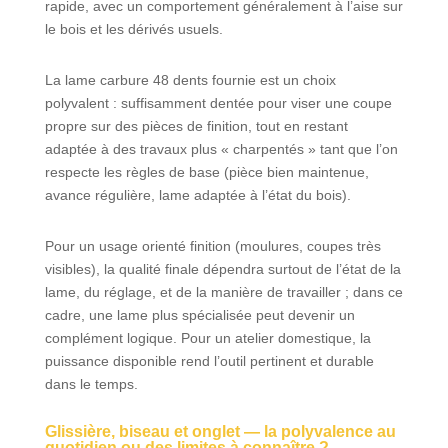
rapide, avec un comportement généralement à l’aise sur
extensions pour
le bois et les dérivés usuels.
pièces latérales,
au dispositif de
La lame carbure 48 dents fournie est un choix
serrage
permettant la
polyvalent : suffisamment dentée pour viser une coupe
fixation sûre des
propre sur des pièces de finition, tout en restant
pièces, et à la
adaptée à des travaux plus « charpentés » tant que l’on
butée de pièce
respecte les règles de base (pièce bien maintenue,
avec rails
avance régulière, lame adaptée à l’état du bois).
coulissant à
gauche et à
Pour un usage orienté finition (moulures, coupes très
droite, il est
visibles), la qualité finale dépendra surtout de l’état de la
possible
d’effectuer des
lame, du réglage, et de la manière de travailler ; dans ce
coupes sûres et
cadre, une lame plus spécialisée peut devenir un
précises Scie à
complément logique. Pour un atelier domestique, la
onglet livrée avec
puissance disponible rend l’outil pertinent et durable
piètement
dans le temps.
universel
Glissière, biseau et onglet — la polyvalence au
quotidien ou des limites à connaître ?