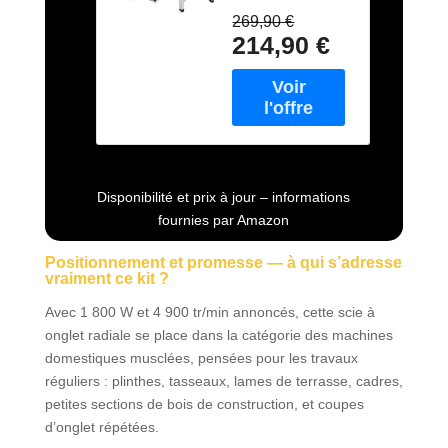
permet le travail
système de
269,90 €
du bois, de
glissière
214,90 €
panneaux avec
intégré, avec
revêtement et de
lame aux
matières
carbures de
plastiques. La scie
tungstène et
à onglet radiale
laser)
permet la
VERSION KIT
réalisation de
avec
Disponibilité et prix à jour – informations
coupes d’onglets
Piètement
fournies par Amazon
nettes et la
Universel
découpe précise
Positionnement et promesse — à qui s’adresse
de longueurs Ce
vraiment ce kit ?
piètement
universel est
Avec 1 800 W et 4 900 tr/min annoncés, cette scie à
compatible avec
onglet radiale se place dans la catégorie des machines
toutes les scies à
domestiques musclées, pensées pour les travaux
onglet et scies à
réguliers : plinthes, tasseaux, lames de terrasse, cadres,
onglet radiales
petites sections de bois de construction, et coupes
Einhell et Einhell
d’onglet répétées.
Expert La tête