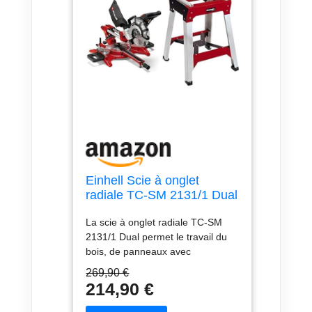
Einhell Scie à onglet
radiale TC-SM 2131/1 Dual
(max. 1 800 W, 4 900
La scie à onglet radiale TC-SM
tour/min, système de
2131/1 Dual permet le travail du
glissière intégré, avec lame
bois, de panneaux avec
aux carbures de tungstène
revêtement et de matières
et laser) VERSION KIT
269,90 €
plastiques. La scie à onglet radiale
avec Piètement Universel
214,90 €
permet la réalisation de coupes
d’onglets nettes et la découpe