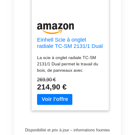
Einhell Scie à onglet
radiale TC-SM 2131/1 Dual
(max. 1 800 W, 4 900
La scie à onglet radiale TC-SM
tour/min, système de
2131/1 Dual permet le travail du
glissière intégré, avec lame
bois, de panneaux avec
aux carbures de tungstène
revêtement et de matières
et laser) VERSION KIT
269,90 €
plastiques. La scie à onglet radiale
avec Piètement Universel
214,90 €
permet la réalisation de coupes
d’onglets nettes et la découpe
précise de longueurs Ce
piètement universel est
compatible avec toutes les scies à
onglet et scies à onglet radiales
Einhell et Einhell Expert La tête
Disponibilité et prix à jour – informations fournies
inclinable à gauche et à droite en