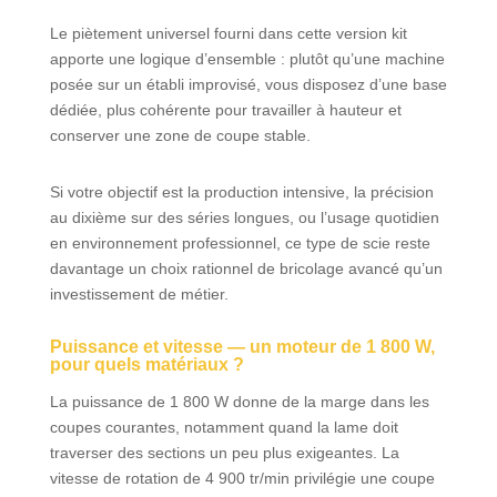
inclinable à
gauche et à droite
Le piètement universel fourni dans cette version kit
en continu offre
apporte une logique d’ensemble : plutôt qu’une machine
une grande
posée sur un établi improvisé, vous disposez d’une base
flexibilité pour la
dédiée, plus cohérente pour travailler à hauteur et
réalisation de
conserver une zone de coupe stable.
coupes d’onglets
des deux côtés Un
système de
Si votre objectif est la production intensive, la précision
glissière intégré
au dixième sur des séries longues, ou l’usage quotidien
permet la coupe
en environnement professionnel, ce type de scie reste
de pièces
davantage un choix rationnel de bricolage avancé qu’un
particulièrement
investissement de métier.
larges Le
piètement
Puissance et vitesse — un moteur de 1 800 W,
universel pour
pour quels matériaux ?
scies à onglet
dispose de pieds
La puissance de 1 800 W donne de la marge dans les
avec renforts en X
coupes courantes, notamment quand la lame doit
pour assurer une
traverser des sections un peu plus exigeantes. La
meilleure stabilité
vitesse de rotation de 4 900 tr/min privilégie une coupe
Grâce aux