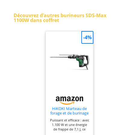
Découvrez d’autres burineurs SDS-Max
1100W dans coffret
-4%
HiKOKI Marteau de
forage et de burinage
SDS-Max - 1100W, 7,1J
Puissant et efficace : avec
d'énergie de frappe,
1.100 W et une énergie
40mm de diamètre de
de frappe de 7,1 J, ce
forage, 2800/min de
marteau perforateur et