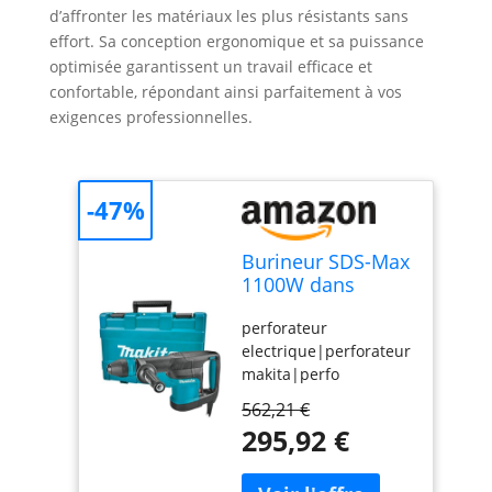
d’affronter les matériaux les plus résistants sans
effort. Sa conception ergonomique et sa puissance
optimisée garantissent un travail efficace et
confortable, répondant ainsi parfaitement à vos
exigences professionnelles.
-47%
Burineur SDS-Max
1100W dans
coffret - MAKITA
perforateur
HM0870C
electrique|perforateur
makita|perfo
burineur|perfo
562,21 €
makita|burineur sds
295,92 €
max|burineur
electrique
perforateur|HM0870C