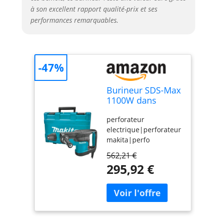
à son excellent rapport qualité-prix et ses
performances remarquables.
-47%
Burineur SDS-Max
1100W dans
coffret - MAKITA
perforateur
HM0870C
electrique|perforateur
makita|perfo
burineur|perfo
562,21 €
makita|burineur sds
295,92 €
max|burineur
electrique
perforateur|HM0870C