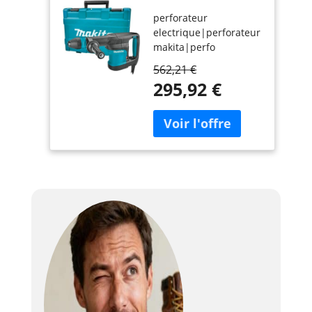
coffret - MAKITA
perforateur
HM0870C
electrique|perforateur
makita|perfo
burineur|perfo
562,21 €
makita|burineur sds
295,92 €
max|burineur
electrique
perforateur|HM0870C