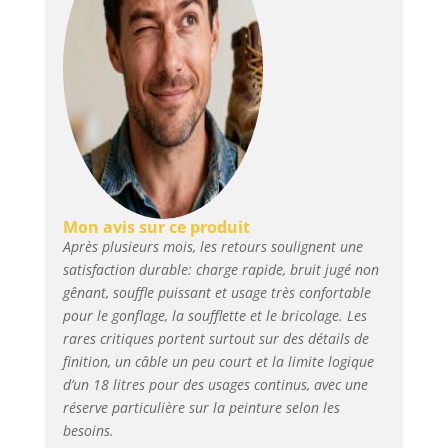
en même temps, ce qui permet
d'économiser efficacement du
temps et des efforts. Le tube
d'admission est fait de 150 ℃
silicone résistant aux hautes
températures et de maille
tressée en acier inoxydable,
avec une double protection
réduisant les dommages et la
corrosion. Puissance Maximale
& Sans Bruit : Le compresseur
Mon avis sur ce produit
d'air ultra silencieux de 70 dB
Après plusieurs mois, les retours soulignent une
de VEVOR est construit avec 2
satisfaction durable: charge rapide, bruit jugé non
silencieux de qualité. Chaque
gênant, souffle puissant et usage très confortable
silencieux est composé d'un
pour le gonflage, la soufflette et le bricolage. Les
couvercle de silencieux épaissi,
rares critiques portent surtout sur des détails de
d'un tuyau de silencieux en
caoutchouc et d'un filtre en
finition, un câble un peu court et la limite logique
coton. Il ne réduit pas
d’un 18 litres pour des usages continus, avec une
seulement le bruit, mais
réserve particulière sur la peinture selon les
empêche efficacement la
besoins.
poussière fine de pénétrer.