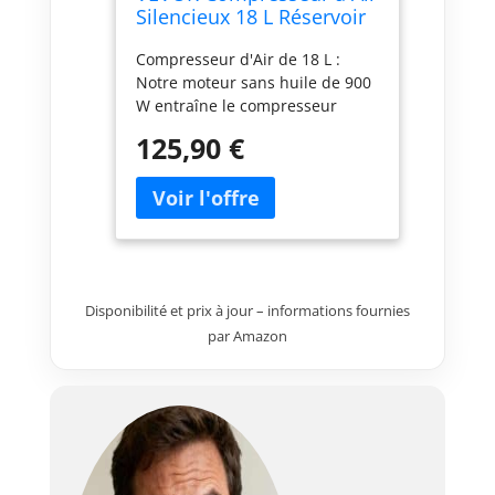
Silencieux 18 L Réservoir
Compresseur d'air sans
Compresseur d'Air de 18 L :
Huile 900 W 1,2 CV ​3,7
Notre moteur sans huile de 900
m3/h à 6,2 Bar 70 DB
W entraîne le compresseur
pour Réparation
jusqu'à une vitesse de 2800
Automobile Gonflage
125,90 €
tr/min et un débit d'air de 3,7
Pneus Peinture au
m3/h à 6,2 bar. Il est idéal pour
Pistolet Clouage
le support d'une variété d'outils
Menuiserie
pneumatiques et à air
comprimé, tels que pistolet à
clous, clé à chocs, pistolet à
peinture, tournevis
Disponibilité et prix à jour – informations fournies
pneumatique, idéal pour le
par Amazon
gonflage de pneus, la réparation
automobile, la peinture au
pistolet, le clouage de bois, etc.
Gonflage Rapide & Efficace :
Notre compresseur d'air sans
huile adopte un double tube et
un double cylindre d'admission