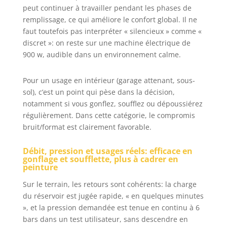
Maximale & Sans
peut continuer à travailler pendant les phases de
Bruit : Le
remplissage, ce qui améliore le confort global. Il ne
compresseur d'air
faut toutefois pas interpréter « silencieux » comme «
ultra silencieux de
discret »: on reste sur une machine électrique de
70 dB de VEVOR
900 w, audible dans un environnement calme.
est construit avec
2 silencieux de
qualité. Chaque
Pour un usage en intérieur (garage attenant, sous-
silencieux est
sol), c’est un point qui pèse dans la décision,
composé d'un
notamment si vous gonflez, soufflez ou dépoussiérez
couvercle de
régulièrement. Dans cette catégorie, le compromis
silencieux épaissi,
bruit/format est clairement favorable.
d'un tuyau de
silencieux en
Débit, pression et usages réels: efficace en
caoutchouc et
gonflage et soufflette, plus à cadrer en
d'un filtre en
peinture
coton. Il ne réduit
Sur le terrain, les retours sont cohérents: la charge
pas seulement le
bruit, mais
du réservoir est jugée rapide, « en quelques minutes
empêche
», et la pression demandée est tenue en continu à 6
efficacement la
bars dans un test utilisateur, sans descendre en