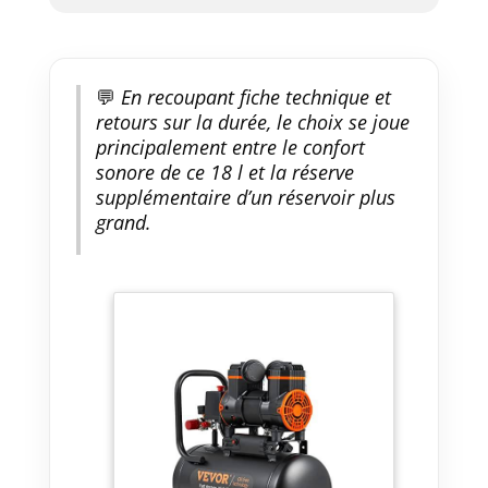
Conçu pour Résister : Notre
compresseur d'air électrique est
construit à partir d'un
processus à 3 couches : couche
💬
En recoupant fiche technique et
résistante à la rouille et à
retours sur la durée, le choix se joue
l'usure, couche de fixation en
principalement entre le confort
poudre plastique et acier
sonore de ce 18 l et la réserve
structurel Q235B fournissant
supplémentaire d’un réservoir plus
une durabilité et une résistance
grand.
ultime à la rouille. Une pression
d'appui maximale de 3,5 MPa et
une construction soudée sans
soudure assurent la capacité de
résister aux explosions et aux
fuites. La Sécurité Avant Tout :
Le réservoir du compresseur
d'air est équipé de deux grands
ventilateurs de refroidissement
et d'une protection automatique
contre la surchauffe pour éviter
tout dommage. De plus, lorsque