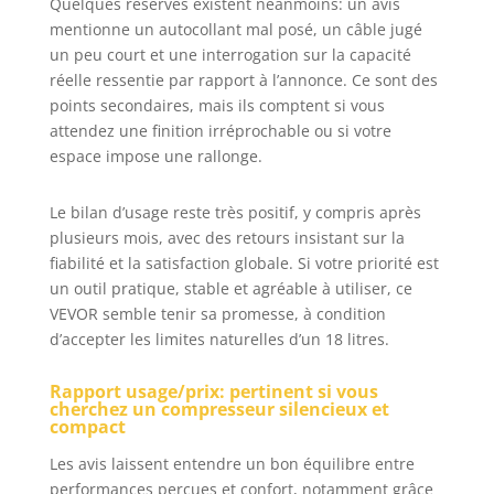
Quelques réserves existent néanmoins: un avis
pression actuelle
mentionne un autocollant mal posé, un câble jugé
ou de stockage est
trop élevée, le
un peu court et une interrogation sur la capacité
compresseur
réelle ressentie par rapport à l’annonce. Ce sont des
s'arrête
points secondaires, mais ils comptent si vous
automatiquement
attendez une finition irréprochable ou si votre
ou offre une
espace impose une rallonge.
protection contre
la surpression.
Le bilan d’usage reste très positif, y compris après
plusieurs mois, avec des retours insistant sur la
fiabilité et la satisfaction globale. Si votre priorité est
un outil pratique, stable et agréable à utiliser, ce
VEVOR semble tenir sa promesse, à condition
d’accepter les limites naturelles d’un 18 litres.
Rapport usage/prix: pertinent si vous
cherchez un compresseur silencieux et
compact
Les avis laissent entendre un bon équilibre entre
performances perçues et confort, notamment grâce