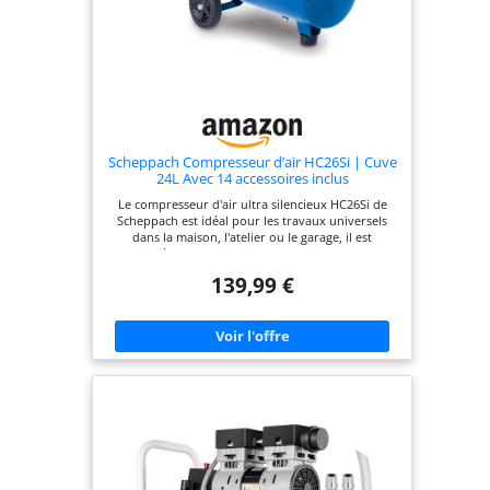
soudure assurent la capacité de
résister aux explosions et aux
fuites. La Sécurité Avant Tout :
Le réservoir du compresseur
d'air est équipé de deux grands
ventilateurs de refroidissement
et d'une protection automatique
Scheppach Compresseur d’air HC26Si | Cuve
contre la surchauffe pour éviter
24L Avec 14 accessoires inclus
tout dommage. De plus, lorsque
Le compresseur d'air ultra silencieux HC26Si de
la pression actuelle ou de
Scheppach est idéal pour les travaux universels
stockage est trop élevée, le
dans la maison, l'atelier ou le garage, il est
particulièrement silencieux, ce qui permet de ne
compresseur s'arrête
pas déranger les voisins Avec un débit d'aspiration
139,99 €
automatiquement ou offre une
de 162 L/min, ce compresseur d'air puissant
convient au gonflage des pneus de vélo, des
protection contre la
ballons ou des pneus de voiture ainsi qu'au
surpression.
fonctionnement des outils à air comprimé Un
réducteur de pression permet à ce compresseur à
air de ne pas toujours fonctionner à pleine
puissance : la pression de travail est adaptée en
fonction des besoins afin de protéger l'appareil et
de prolonger sa durée de vie Avec son puissant
moteur de 1100 W, sa cuve de 24 L et une pression
de travail maximale de 8 bars, le compresseur
d'air est idéal pour un usage domestique Ce
compresseur d'air sans huile offre une puissance