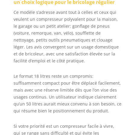
tels que pistolet à
Menuiserie
un choix logique pour le bricolage régulier
clous, clé à chocs,
Ce modèle s’adresse avant tout à celles et ceux qui
pistolet à
peinture,
veulent un compresseur polyvalent pour la maison,
tournevis
le garage ou un petit atelier: gonflage de pneus
pneumatique,
(voiture, remorque, van, vélo), soufflette de
idéal pour le
nettoyage, petits outils pneumatiques et clouage
gonflage de
léger. Les avis convergent sur un usage domestique
pneus, la
et de bricoleur, avec une satisfaction élevée sur la
réparation
facilité d’emploi et le côté pratique.
automobile, la
peinture au
pistolet, le
Le format 18 litres reste un compromis:
clouage de bois,
suffisamment compact pour être déplacé facilement,
etc. Gonflage
mais avec une réserve limitée dès que l’on vise des
Rapide & Efficace :
usages continus. Un utilisateur indique clairement
Notre
qu’un 50 litres aurait mieux convenu à son besoin, ce
compresseur d'air
qui résume bien le positionnement du produit.
sans huile adopte
un double tube et
Si votre priorité est un compresseur facile à vivre,
un double
cylindre
qui se range sans difficulté et qui évite les