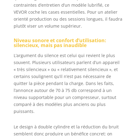
d'admission en
contraintes d’entretien d’un modèle lubrifié, ce
même temps, ce
VEVOR coche les cases essentielles. Pour un atelier
qui permet
orienté production ou des sessions longues, il faudra
d'économiser
plutôt viser un volume supérieur.
efficacement du
temps et des
Niveau sonore et confort d’utilisation:
efforts. Le tube
silencieux, mais pas inaudible
d'admission est
fait de 150 ℃
L’argument du silence est celui qui revient le plus
silicone résistant
souvent. Plusieurs utilisateurs parlent d’un appareil
aux hautes
« très silencieux » ou « relativement silencieux », et
températures et
certains soulignent qu’il n’est pas nécessaire de
de maille tressée
quitter la pièce pendant la charge. Dans les faits,
en acier
l’annonce autour de 70 à 75 db correspond à un
inoxydable, avec
niveau supportable pour un compresseur, surtout
une double
comparé à des modèles plus anciens ou plus
protection
puissants.
réduisant les
dommages et la
corrosion.
Le design à double cylindre et la réduction du bruit
Puissance
semblent donc produire un bénéfice concret: on