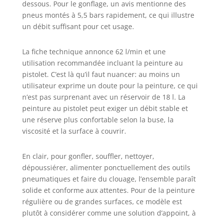
poussière fine de
dessous. Pour le gonflage, un avis mentionne des
pénétrer. Conçu
pneus montés à 5,5 bars rapidement, ce qui illustre
pour Résister :
un débit suffisant pour cet usage.
Notre
compresseur d'air
La fiche technique annonce 62 l/min et une
électrique est
construit à partir
utilisation recommandée incluant la peinture au
d'un processus à
pistolet. C’est là qu’il faut nuancer: au moins un
3 couches :
utilisateur exprime un doute pour la peinture, ce qui
couche résistante
n’est pas surprenant avec un réservoir de 18 l. La
à la rouille et à
peinture au pistolet peut exiger un débit stable et
l'usure, couche de
une réserve plus confortable selon la buse, la
fixation en poudre
viscosité et la surface à couvrir.
plastique et acier
structurel Q235B
fournissant une
En clair, pour gonfler, souffler, nettoyer,
durabilité et une
dépoussiérer, alimenter ponctuellement des outils
résistance ultime
pneumatiques et faire du clouage, l’ensemble paraît
à la rouille. Une
solide et conforme aux attentes. Pour de la peinture
pression d'appui
régulière ou de grandes surfaces, ce modèle est
maximale de 3,5
plutôt à considérer comme une solution d’appoint, à
MPa et une