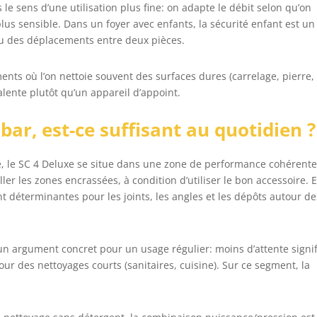
le sens d’une utilisation plus fine: on adapte le débit selon qu’on
plus sensible. Dans un foyer avec enfants, la sécurité enfant est un
u des déplacements entre deux pièces.
nts où l’on nettoie souvent des surfaces dures (carrelage, pierre,
valente plutôt qu’un appareil d’appoint.
ar, est-ce suffisant au quotidien ?
e, le SC 4 Deluxe se situe dans une zone de performance cohérent
ller les zones encrassées, à condition d’utiliser le bon accessoire. 
nt déterminantes pour les joints, les angles et les dépôts autour de
n argument concret pour un usage régulier: moins d’attente signif
ur des nettoyages courts (sanitaires, cuisine). Sur ce segment, la