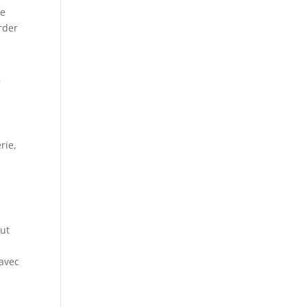
te
arder
,
rie,
eut
 avec