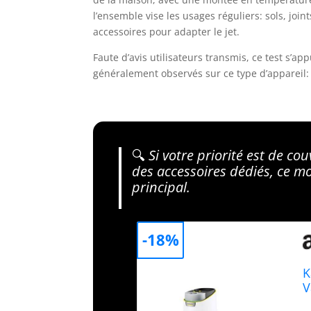
l’ensemble vise les usages réguliers: sols, join
accessoires pour adapter le jet.
Faute d’avis utilisateurs transmis, ce test s’ap
généralement observés sur ce type d’appareil: e
🔍
Si votre priorité est de co
des accessoires dédiés, ce m
principal.
-18%
K
V
m