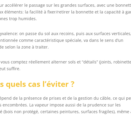
our accélérer le passage sur les grandes surfaces, avec une bonnet
x éléments: la facilité à fixer/retirer la bonnette et la capacité à g
zones trop humides.
yvalence: on passe du sol aux recoins, puis aux surfaces verticales
ntionnée comme caractéristique spéciale, va dans le sens d’un
e selon la zone à traiter.
vous comptez réellement alterner sols et “détails” (joints, robinette
ut suffire.
 quels cas l’éviter ?
épend de la présence de prises et de la gestion du câble, ce qui p
es encombrées. La vapeur impose aussi de la prudence sur les
té (bois non protégé, certaines peintures, surfaces fragiles), même