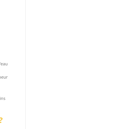
l’eau
apeur
ins
?