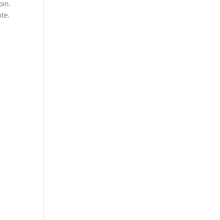
oin.
te.