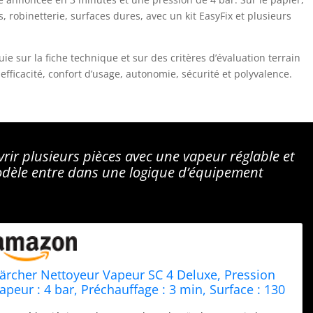
ts, robinetterie, surfaces dures, avec un kit EasyFix et plusieurs
puie sur la fiche technique et sur des critères d’évaluation terrain
fficacité, confort d’usage, autonomie, sécurité et polyvalence.
uvrir plusieurs pièces avec une vapeur réglable et
odèle entre dans une logique d’équipement
ärcher Nettoyeur Vapeur SC 4 Deluxe, Pression
apeur : 4 bar, Préchauffage : 3 min, Surface : 130
², Réservoir : 0,5 l + 1,3 l, avec Kit de Nettoyage