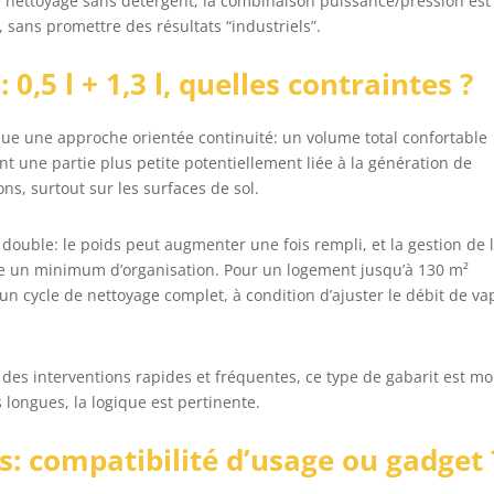
 le nettoyage sans détergent, la combinaison puissance/pression est
ans promettre des résultats “industriels”.
0,5 l + 1,3 l, quelles contraintes ?
dique une approche orientée continuité: un volume total confortable
t une partie plus petite potentiellement liée à la génération de
ons, surtout sur les surfaces de sol.
 double: le poids peut augmenter une fois rempli, et la gestion de 
se un minimum d’organisation. Pour un logement jusqu’à 130 m²
n cycle de nettoyage complet, à condition d’ajuster le débit de v
 des interventions rapides et fréquentes, ce type de gabarit est mo
 longues, la logique est pertinente.
es: compatibilité d’usage ou gadget 