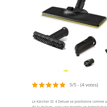
5/5 - (4 votes)
Le Kärcher SC 4 Deluxe se positionne comme 
de la maison, avec une montée en température