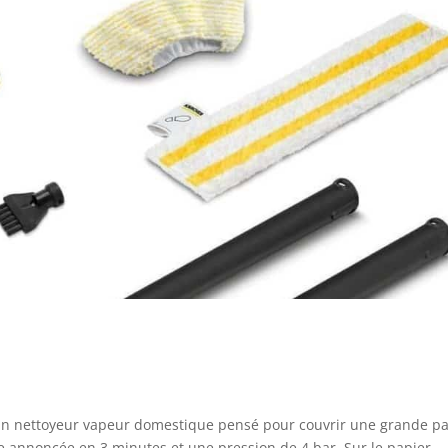
un nettoyeur vapeur domestique pensé pour couvrir une grande pa
 annoncée en 3 minutes et une pression de 4 bar. Sur le papier,