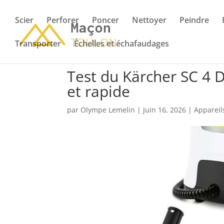
Scier
Perforer
Poncer
Nettoyer
Peindre
Transporter
Échelles et échafaudages
Test du Kärcher SC 4 
et rapide
par
Olympe Lemelin
|
Juin 16, 2026
|
Appareil