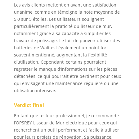
des murs intérieurs et
Les avis clients mettent en avant une satisfaction
extérieurs, des
unanime, comme en témoigne la note moyenne de
adhésifs, des résidus
5,0 sur 5 étoiles. Les utilisateurs soulignent
de sol et du plâtre en
particulièrement la praticité du lisseur de mur,
vrac, idéale pour un
notamment grâce à sa capacité à simplifier les
usage commercial et
travaux de polissage. Le fait de pouvoir utiliser des
domestique.
batteries de Walt est également un point fort
souvent mentionné, augmentant la flexibilité
d’utilisation. Cependant, certains pourraient
regretter le manque d’informations sur les pièces
détachées, ce qui pourrait être pertinent pour ceux
qui envisagent une maintenance régulière ou une
utilisation intensive.
Verdict final
En tant que testeur professionnel, je recommande
l’OPSREY Lisseur de Mur électrique pour ceux qui
recherchent un outil performant et facile à utiliser
pour leurs projets de rénovation. Sa puissance,