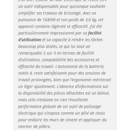
super puissance. 【1-6
un outil indispensable pour quiconque souhaite
vitesses】 La vitesse
simplifier ses travaux de bricolage. Avec sa
(80-200 tr/min) peut
puissance de 1680W et son poids de 3,6 kg, cet
être ajustée librement
appareil combine légèreté et efficacité. J’ai été
de la 1ère à la 6ème
particulièrement impressionné par sa
facilité
vitesse selon les
d’utilisation
et sa capacité à rendre les tâches
différents murs
beaucoup plus aisées, ce qui lui vaut un
industriels et miniers.
remarquable 5 sur 5 en termes de facilité
Poignée réglable à
d’utilisation, compatibilité des accessoires et
120°, efficace et
rapide. 【Différents
efficacité du travail. L’autonomie de la batterie,
patins pour
notée 4, reste satisfaisante pour des sessions de
différentes surfaces
travail prolongées, bien que l’ergonomie mériterait
murales】 - Différents
un léger ajustement. L’absence d’informations sur
patins peuvent être
la disponibilité des pièces détachées est un bémol,
sélectionnés pour
mais cela n’entame en rien l’excellente
traiter différents murs,
performance globale de cet outil de polissage
tels que des patins
électrique qui s’impose comme un allié de choix
durs en plastique pour
pour enduire les murs de ciment et appliquer du
le sable grossier, le
mortier de plâtre.
nivellement et le