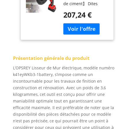
de ciment】 Dites
à enduire Les
adieu au plâtrage
Murs de Surface
207,24 €
manuel traditionnel, la
en Ciment, Truelle
nouvelle polisseuse de
à Mastic pour
lissage des murs est
mortier de plâtre
beaucoup plus efficace
électrique
que le plâtrage
1battery
traditionnel. L'effet est
bon, gagne du temps
Présentation générale du produit
et réduit la fatigue.
Fonctionne bien même
L’OPSREY Lisseur de Mur électrique, modèle numéro
dans des
k41eyWKb3-1battery, s’impose comme un
environnements
incontournable pour les travaux de finition en
sombres. 【Forte
construction et rénovation. Avec un poids de 3,6
puissance et
kilogrammes, cet outil est conçu pour offrir une
conception
améliorée】Le moteur
maniabilité optimale tout en garantissant une
en cuivre fournit une
efficacité maximale. Il est préférable de noter que la
alimentation fiable au
disponibilité des pièces détachées pour ce modèle
patin de ponçage de
n’est pas précisée, ce qui pourrait être un point à
15 pouces, une faible
considérer pour ceux qui prévoient une utilisation à