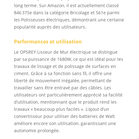
vibration et une faible
long terme. Sur Amazon, il est actuellement classé
consommation
846 375e dans la catégorie Bricolage et 561e parmi
d'énergie, une mise à
les Polisseuses électriques, démontrant une certaine
niveau de la liaison
popularité auprès des utilisateurs.
sans fil au lithium, une
super puissance. 【1-6
vitesses】 La vitesse
Performances et utilisation
(80-200 tr/min) peut
Le OPSREY Lisseur de Mur électrique se distingue
être ajustée librement
par sa puissance de 1680W, ce qui est idéal pour les
de la 1ère à la 6ème
travaux de lissage et de polissage de surfaces en
vitesse selon les
ciment. Grâce à sa fonction sans fil, il offre une
différents murs
industriels et miniers.
liberté de mouvement inégalée, permettant de
Poignée réglable à
travailler sans être entravé par des câbles. Les
120°, efficace et
utilisateurs ont particulièrement apprécié sa facilité
rapide. 【Différents
d’utilisation, mentionnant que le produit rend les
patins pour
travaux « beaucoup plus faciles ». L’ajout d’un
différentes surfaces
convertisseur pour utiliser des batteries de Walt
murales】 - Différents
améliore encore son utilisation, garantissant une
patins peuvent être
autonomie prolongée.
sélectionnés pour
traiter différents murs,