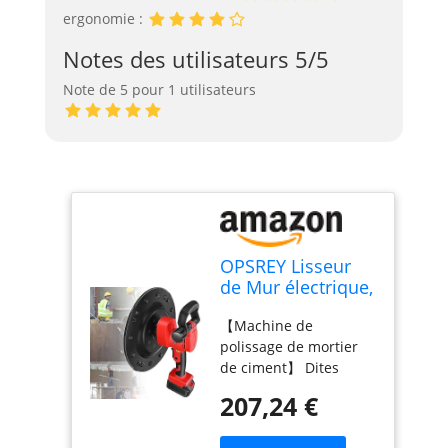
ergonomie :
Notes des utilisateurs 5/5
Note de 5 pour 1 utilisateurs
OPSREY Lisseur
de Mur électrique,
Polisseuse sans
【Machine de
Fil 1680W, Truelle
polissage de mortier
à béton, Machine
de ciment】 Dites
à enduire Les
adieu au plâtrage
Murs de Surface
207,24 €
manuel traditionnel, la
en Ciment, Truelle
nouvelle polisseuse de
à Mastic pour