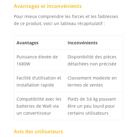
Avantages et inconvénients
tels que des patins
durs en plastique pour
Pour mieux comprendre les forces et les faiblesses
le sable grossier, le
de ce produit, voici un tableau récapitulatif :
nivellement et le
compactage ; tampons
éponges pour sable
Avantages
Inconvénients
fin, finition,
nivellement; Les patins
Puissance élevée de
Disponibilité des pièces
en fer conviennent au
1680W
détachées non précisée
ponçage grossier, à la
finition, au nivellement
et au compactage.
Facilité d’utilisation et
Classement modeste en
【Applications
installation rapide
termes de ventes
étendues】 - La
ponceuse pour
Compatibilité avec les
Poids de 3,6 kg pouvant
cloisons sèches à
batteries de Walt via
être un peu lourd pour
vitesse variable est
un convertisseur
certains utilisateurs
conçue pour le
polissage et le
meulage des cloisons
Avis des utilisateurs
sèches, des plafonds,