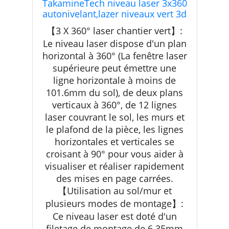
TakamineTech niveau laser 3x360
autonivelant,lazer niveaux vert 3d
12 lignes adapté pour le laser
【3 X 360° laser chantier vert】:
chantier,accrochage d'image,avec
Le niveau laser dispose d'un plan
télécommande,batterie lithium
horizontal à 360° (La fenêtre laser
5200mAh,support rotatif
magnétique
supérieure peut émettre une
ligne horizontale à moins de
101.6mm du sol), de deux plans
verticaux à 360°, de 12 lignes
laser couvrant le sol, les murs et
le plafond de la pièce, les lignes
horizontales et verticales se
croisant à 90° pour vous aider à
visualiser et réaliser rapidement
des mises en page carrées.
【Utilisation au sol/mur et
plusieurs modes de montage】:
Ce niveau laser est doté d'un
filetage de montage de 6.35mm