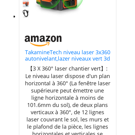
TakamineTech niveau laser 3x360
autonivelant,lazer niveaux vert 3d
12 lignes adapté pour le laser
【3 X 360° laser chantier vert】:
chantier,accrochage d'image,avec
Le niveau laser dispose d'un plan
télécommande,batterie lithium
horizontal à 360° (La fenêtre laser
5200mAh,support rotatif
magnétique
supérieure peut émettre une
ligne horizontale à moins de
101.6mm du sol), de deux plans
verticaux à 360°, de 12 lignes
laser couvrant le sol, les murs et
le plafond de la pièce, les lignes
horizontales et verticales se