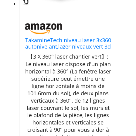
TakamineTech niveau laser 3x360
autonivelant,lazer niveaux vert 3d
12 lignes adapté pour le laser
【3 X 360° laser chantier vert】:
chantier,accrochage d'image,avec
Le niveau laser dispose d'un plan
télécommande,batterie lithium
horizontal à 360° (La fenêtre laser
5200mAh,support rotatif
magnétique
supérieure peut émettre une
ligne horizontale à moins de
101.6mm du sol), de deux plans
verticaux à 360°, de 12 lignes
laser couvrant le sol, les murs et
le plafond de la pièce, les lignes
horizontales et verticales se
croisant à 90° pour vous aider à