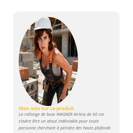
le rayon de travail et
sont utiles pour
atteindre les endroits
difficiles d'accès.
Inclus : Support de
buse (filetage G) inclus
dans la livraison
Longueur : 60 cm
Mon avis sur ce produit
La rallonge de buse WAGNER Airless de 60 cm
s’avère être un atout indéniable pour toute
personne cherchant à peindre des hauts plafonds