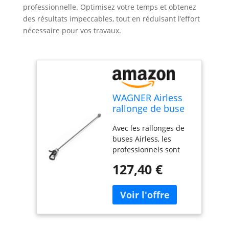
professionnelle. Optimisez votre temps et obtenez
des résultats impeccables, tout en réduisant l’effort
nécessaire pour vos travaux.
WAGNER Airless
rallonge de buse
Rallonge 60 cm,
Avec les rallonges de
Accessoires pour
buses Airless, les
pulvérisateur de
professionnels sont
Peinture
parfaitement équipés
127,40 €
pour chaque domaine
d'application Convient
à tous les pistolets
airless Les rallonges
de buse augmentent
le rayon de travail et