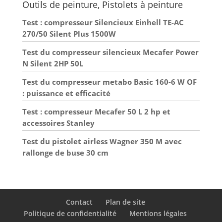
Outils de peinture, Pistolets à peinture
pression soutenue et
marquage de chantiers.
augmente le confort de
travail. ✅【Matériau
Test : compresseur Silencieux Einhell TE-AC
durable】 La poignée de
270/50 Silent Plus 1500W
la bombe aérosol est
fabriquée en matériau
PP de haute qualité et
Test du compresseur silencieux Mecafer Power
est durable, résistante au
N Silent 2HP 50L
vieillissement, aux chocs
et à l'usure. ✅Polyvalent
: le support universel
Test du compresseur metabo Basic 160-6 W OF
pour bombe aérosol est
: puissance et efficacité
compatible avec plus de
90 % de toutes les
bombes aérosols du
Test : compresseur Mecafer 50 L 2 hp et
marché et peut donc être
accessoires Stanley
utilisé de manière
flexible pour une variété
de produits de peinture
Test du pistolet airless Wagner 350 M avec
en aérosol. ✅Large
rallonge de buse 30 cm
gamme d'utilisations : la
bombe aérosol originale
présente une large
couverture de
pulvérisation et une
longue durée de vie, ce
qui en fait le choix idéal
Contact
Plan de site
pour une variété
d'applications, y compris
Politique de confidentialité
Mentions légales
les projets de