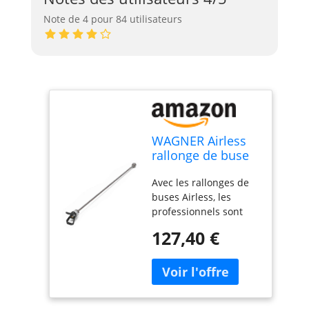
Note de 4 pour 84 utilisateurs
WAGNER Airless
rallonge de buse
Rallonge 60 cm,
Avec les rallonges de
Accessoires pour
buses Airless, les
pulvérisateur de
professionnels sont
Peinture
parfaitement équipés
127,40 €
pour chaque domaine
d'application Convient
à tous les pistolets
airless Les rallonges
de buse augmentent