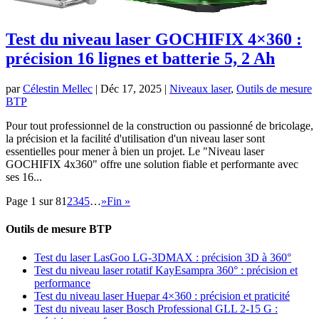
Test du niveau laser GOCHIFIX 4×360 :
précision 16 lignes et batterie 5, 2 Ah
par
Célestin Mellec
|
Déc 17, 2025
|
Niveaux laser
,
Outils de mesure
BTP
Pour tout professionnel de la construction ou passionné de bricolage,
la précision et la facilité d'utilisation d'un niveau laser sont
essentielles pour mener à bien un projet. Le "Niveau laser
GOCHIFIX 4x360" offre une solution fiable et performante avec
ses 16...
Page 1 sur 8
1
2
3
4
5
…
»
Fin »
Outils de mesure BTP
Test du laser LasGoo LG-3DMAX : précision 3D à 360°
Test du niveau laser rotatif KayEsampra 360° : précision et
performance
Test du niveau laser Huepar 4×360 : précision et praticité
Test du niveau laser Bosch Professional GLL 2-15 G :