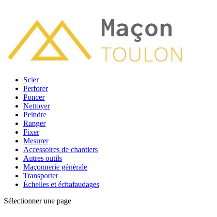
Scier
Perforer
Poncer
Nettoyer
Peindre
Ranger
Fixer
Mesurer
Accessoires de chantiers
Autres outils
Maçonnerie générale
Transporter
Échelles et échafaudages
Sélectionner une page