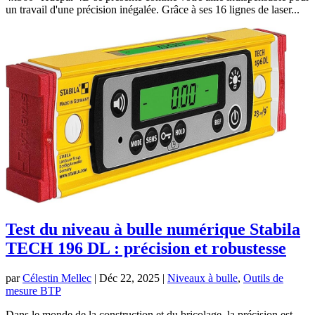
un travail d'une précision inégalée. Grâce à ses 16 lignes de laser...
Test du niveau à bulle numérique Stabila
TECH 196 DL : précision et robustesse
par
Célestin Mellec
|
Déc 22, 2025
|
Niveaux à bulle
,
Outils de
mesure BTP
Dans le monde de la construction et du bricolage, la précision est