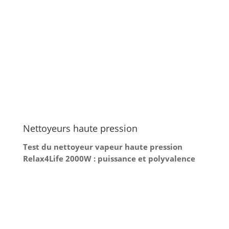
Le nettoyeur vapeur RELAX4LIFE est conçu pour
offrir une solution de nettoyage polyvalente et
efficace, rendant la tâche de l'entretien
ménager non seulement plus facile mais aussi
plus écologique grâce à sa technologie de
vapeur non-toxique. Doté d'une puissance de...
Nettoyeurs haute pression
Test du nettoyeur vapeur haute pression
Relax4Life 2000W : puissance et polyvalence