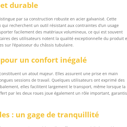
et durable
jour de votre commande
istingue par sa construction robuste en acier galvanisé. Cette
x qui recherchent un outil résistant aux contraintes d’un usage
sporter facilement des matériaux volumineux, ce qui est souvent
aires des utilisateurs notent la qualité exceptionnelle du produit e
es sur l’épaisseur du châssis tubulaire.
pour un confort inégalé
onstituent un atout majeur. Elles assurent une prise en main
 longues sessions de travail. Quelques utilisateurs ont exprimé des
balement, elles facilitent largement le transport, même lorsque la
ffert par les deux roues joue également un rôle important, garanti
es : un gage de tranquillité