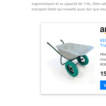
ergonomiques et sa capacité de 110L. Dites ad
transport fiable qui travaille aussi dur que vou
KE
Tr
Ac
PRA
cha
ROB
ent
15
ROU
inc
par
D'U
cha
Les
FRA