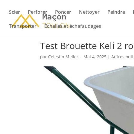
Scier
Perforer
Poncer
Nettoyer
Peindre
Transporter
Échelles et échafaudages
Test Brouette Keli 2 r
par
Célestin Mellec
|
Mai 4, 2025
|
Autres outi