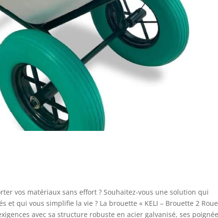
ter vos matériaux sans effort ? Souhaitez-vous une solution qui
tés et qui vous simplifie la vie ? La brouette « KELI – Brouette 2 Rou
xigences avec sa structure robuste en acier galvanisé, ses poigné