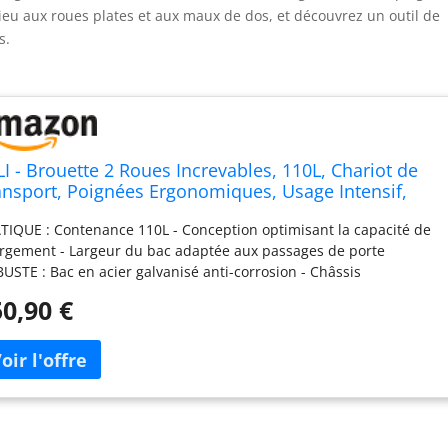
ieu aux roues plates et aux maux de dos, et découvrez un outil de
s.
LI - Brouette 2 Roues Increvables, 110L, Chariot de
ansport, Poignées Ergonomiques, Usage Intensif,
ier Galvanisé
TIQUE : Contenance 110L - Conception optimisant la capacité de
rgement - Largeur du bac adaptée aux passages de porte
USTE : Bac en acier galvanisé anti-corrosion - Châssis
ièrement conçu en acier renforcé pour une meilleure durabilité
0,90 €
ES INCREVABLES : N’ayez plus peur de crever grâce à nos roues
revables. Munies de roues striées, les brouettes KELI sont
ticulièrement utile en terrains accidentés CONFORT
TILISATION : Les deux roues de cette brouette répartissent la
rge uniformément, offrant une stabilité à toute épreuve SMART :
 poignées ergonomiques facilitent la prise en main CONÇU EN
NCE : Les brouettes KELI sont assemblées et montées en France