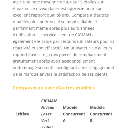
Avec une note moyenne de 4,4 sur 5 étoiles sur
d'alignement sous
Amazon, ce niveau laser est apprécié pour son
différents angles. Ce
excellent rapport qualité-prix. Comparé à d’autres
que vous obtenez 1x
modèles plus onéreux, il se montre fiable et
niveau laser CM-701,
performant même après plusieurs années
1x sac portable, 1x
d’utilisation. Le service client de CIGMAN a
base magnétique L , 1x
mini trépied, 1x
également été salué par certains utilisateurs pour sa
télécommande, 1x
réactivité et son efficacité. Un utilisateur a d’ailleurs
plaque cible laser, 1x
rapporté avoir reçu des pièces de remplacement
câble de type C, 1x
gratuitement après avoir accidentellement
manuel de
endommagé son outil, soulignant ainsi l’engagement
l'utilisateur. après-
de la marque envers la satisfaction de ses clients.
vente de 36 mois,
support technique à
Comparaison avec d’autres modèles
vie. N'hésitez pas à
nous er si vous avez
CIGMAN
des préoccupations.
Niveau
Modèle
Modèle
Critère
Laser
Concurrent
Concurrent
Vert
A
B
3×360°