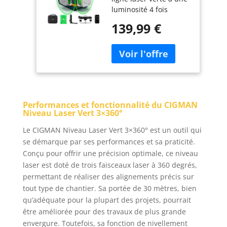
Plage de Travail:
luminosité 4 fois
30M, avec
supérieure à celle du
Télécommande,
139,99 €
faisceau rouge, ce qui
Support
peut fournir une
Magnétique,
distance de travail
Trepied Rotatif,
allant jusqu'à 30 m
Batterie Li-ion
100 pieds, disponible
Intégrée
à l'extérieur. Niveau
de sécurité-Classe II,
Performances et fonctionnalité du CIGMAN
puissance de sortie 1
Niveau Laser Vert 3×360°
mW. Disposition
complète 3x360° 1 x
Le CIGMAN Niveau Laser Vert 3×360° est un outil qui
360 ° ligne horizontale,
se démarque par ses performances et sa praticité.
2 x 360 °lignes
Conçu pour offrir une précision optimale, ce niveau
verticales couvrent
laser est doté de trois faisceaux laser à 360 degrés,
tout autour de la
permettant de réaliser des alignements précis sur
pièce. Chaque bouton
tout type de chantier. Sa portée de 30 mètres, bien
de ce niveau laser
qu’adéquate pour la plupart des projets, pourrait
correspond à une
seule ligne laser, vous
être améliorée pour des travaux de plus grande
pouvez facilement
envergure. Toutefois, sa fonction de nivellement