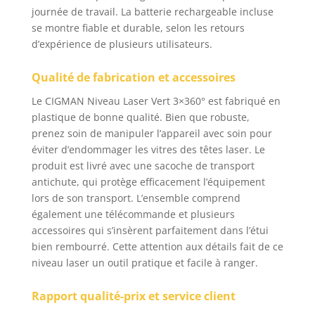
mode manuel Appuyez
journée de travail. La batterie rechargeable incluse
sur le bouton de
se montre fiable et durable, selon les retours
verrouillage pour
d’expérience de plusieurs utilisateurs.
déverrouiller la
position pour ouvrir le
Qualité de fabrication et accessoires
mode d'auto-
nivellement Le
Le CIGMAN Niveau Laser Vert 3×360° est fabriqué en
pendule sur le dessus
plastique de bonne qualité. Bien que robuste,
serait déverrouillé, le
prenez soin de manipuler l’appareil avec soin pour
niveau laser se
éviter d’endommager les vitres des têtes laser. Le
nivelera
automatiquement à 4 °
produit est livré avec une sacoche de transport
(sinon le laser
antichute, qui protège efficacement l’équipement
continuera à
lors de son transport. L’ensemble comprend
clignoter). Appuyez
également une télécommande et plusieurs
longuement sur le
accessoires qui s’insèrent parfaitement dans l’étui
bouton d'alimentation
bien rembourré. Cette attention aux détails fait de ce
pour ouvrir le
niveau laser un outil pratique et facile à ranger.
commutateur de mode
manuel en mode
Rapport qualité-prix et service client
manuel, répondez à
vos besoins