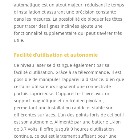
choisir d'activer
automatique est un atout majeur, réduisant le temps
désactiver n'importe
d’installation et assurant une précision constante
quelle ligne laser.
dans les mesures. La possibilité de bloquer les têtes
Télécommande et
pour tracer des lignes inclinées ajoute une
rechargeable Avec la
fonctionnalité supplémentaire qui peut s’avérer très
télécommande, votre
utile.
travail d'alignement
devient simple et
Facilité d’utilisation et autonomie
rapide. La charge de
type C vous évite
Ce niveau laser se distingue également par sa
d'avoir à changer les
facilité d’utilisation. Grâce à sa télécommande, il est
piles. Par exemple,
possible de manipuler l’appareil à distance, bien que
lorsque vous placez le
certains utilisateurs signalent une connectivité
niveau laser sur une
parfois capricieuse. L’appareil est livré avec un
étagère ou une perche
télescopique,
support magnétique et un trépied pivotant,
l'utilisation de la
permettant une installation rapide et stable sur
télécommande peut
différentes surfaces. L’un des points forts de cet outil
vous aider à le
est son autonomie. Alimenté par une batterie Li-Ion
contrôler à distance.
de 3,7 Volts, il offre jusqu’à 9 heures d’utilisation
Auto-nivellement et
continue, ce qui est largement suffisant pour une