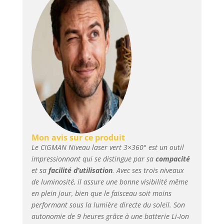
360 ° ligne horizontale,
2 x 360 °lignes
verticales couvrent
tout autour de la
pièce. Chaque bouton
de ce niveau laser
correspond à une
seule ligne laser, vous
pouvez facilement
choisir d'activer
désactiver n'importe
quelle ligne laser.
Télécommande et
Mon avis sur ce produit
rechargeable Avec la
Le CIGMAN Niveau laser vert 3×360° est un outil
télécommande, votre
impressionnant qui se distingue par sa
compacité
travail d'alignement
et sa
facilité d’utilisation
. Avec ses trois niveaux
devient simple et
de luminosité, il assure une bonne visibilité même
rapide. La charge de
en plein jour, bien que le faisceau soit moins
type C vous évite
performant sous la lumière directe du soleil. Son
d'avoir à changer les
autonomie de 9 heures grâce à une batterie Li-Ion
piles. Par exemple,