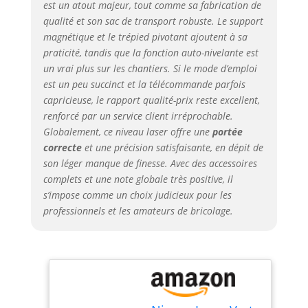
est un atout majeur, tout comme sa fabrication de
lorsque vous placez le
qualité et son sac de transport robuste. Le support
niveau laser sur une
magnétique et le trépied pivotant ajoutent à sa
étagère ou une perche
télescopique,
praticité, tandis que la fonction auto-nivelante est
l'utilisation de la
un vrai plus sur les chantiers. Si le mode d’emploi
télécommande peut
est un peu succinct et la télécommande parfois
vous aider à le
capricieuse, le rapport qualité-prix reste excellent,
contrôler à distance.
renforcé par un service client irréprochable.
Auto-nivellement et
Globalement, ce niveau laser offre une
portée
mode manuel Appuyez
correcte
et une précision satisfaisante, en dépit de
sur le bouton de
son léger manque de finesse. Avec des accessoires
verrouillage pour
complets et une note globale très positive, il
déverrouiller la
s’impose comme un choix judicieux pour les
position pour ouvrir le
professionnels et les amateurs de bricolage.
mode d'auto-
nivellement Le
pendule sur le dessus
serait déverrouillé, le
niveau laser se
nivelera
automatiquement à 4 °