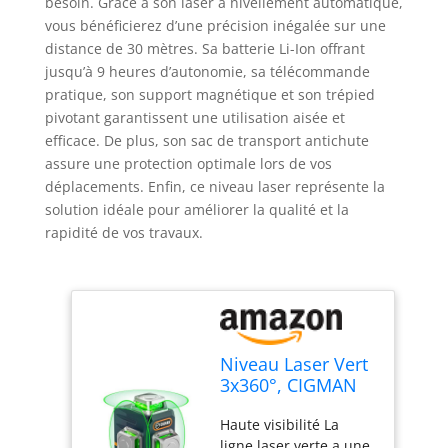
besoin. Grâce à son laser à nivellement automatique,
vous bénéficierez d’une précision inégalée sur une
distance de 30 mètres. Sa batterie Li-Ion offrant
jusqu’à 9 heures d’autonomie, sa télécommande
pratique, son support magnétique et son trépied
pivotant garantissent une utilisation aisée et
efficace. De plus, son sac de transport antichute
assure une protection optimale lors de vos
déplacements. Enfin, ce niveau laser représente la
solution idéale pour améliorer la qualité et la
rapidité de vos travaux.
Niveau Laser Vert
3x360°, CIGMAN
Laser Chantier
Haute visibilité La
Auto-nivelant,
ligne laser verte a une