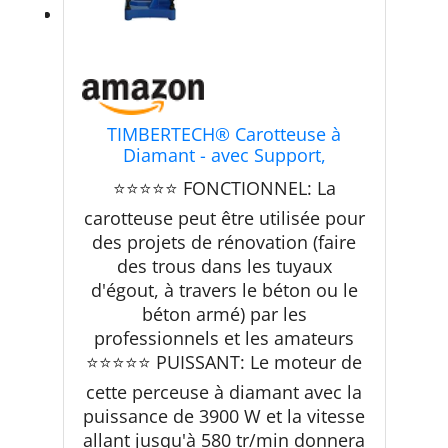
TIMBERTECH® Carotteuse à
Diamant - avec Support,
Diamètre de Perçage Max. 205
⭐⭐⭐⭐⭐ FONCTIONNEL: La
mm, 3900 W, 580 tr/min, Adapté
au Forage à Sec et Humide, Béton
carotteuse peut être utilisée pour
- Perceuse, Carottier
des projets de rénovation (faire
des trous dans les tuyaux
d'égout, à travers le béton ou le
béton armé) par les
professionnels et les amateurs
⭐⭐⭐⭐⭐ PUISSANT: Le moteur de
cette perceuse à diamant avec la
puissance de 3900 W et la vitesse
allant jusqu'à 580 tr/min donnera