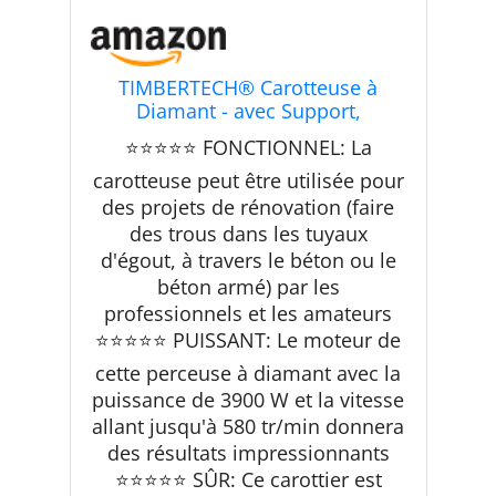
TIMBERTECH® Carotteuse à
Diamant - avec Support,
Diamètre de Perçage Max. 205
⭐⭐⭐⭐⭐ FONCTIONNEL: La
mm, 3900 W, 580 tr/min, Adapté
au Forage à Sec et Humide, Béton
carotteuse peut être utilisée pour
- Perceuse, Carottier
des projets de rénovation (faire
des trous dans les tuyaux
d'égout, à travers le béton ou le
béton armé) par les
professionnels et les amateurs
⭐⭐⭐⭐⭐ PUISSANT: Le moteur de
cette perceuse à diamant avec la
puissance de 3900 W et la vitesse
allant jusqu'à 580 tr/min donnera
des résultats impressionnants
⭐⭐⭐⭐⭐ SÛR: Ce carottier est