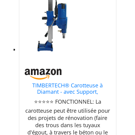
TIMBERTECH® Carotteuse à
Diamant - avec Support,
Diamètre de Perçage Max. 205
⭐⭐⭐⭐⭐ FONCTIONNEL: La
mm, 3900 W, 580 tr/min, Adapté
au Forage à Sec et Humide, Béton
carotteuse peut être utilisée pour
- Perceuse, Carottier
des projets de rénovation (faire
des trous dans les tuyaux
d'égout, à travers le béton ou le