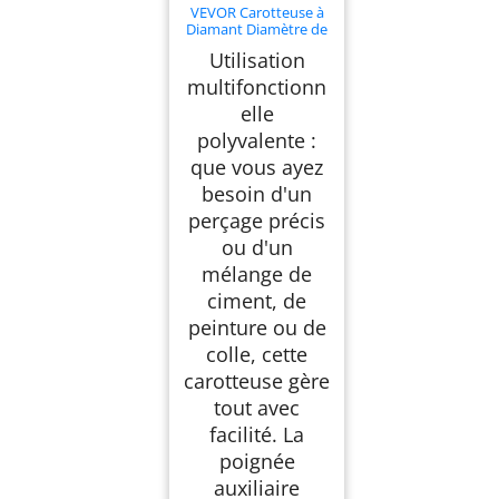
VEVOR Carotteuse à
Diamant Diamètre de
Perçage 20-160 mm,
Utilisation
Perceuse au Diamant
Portative 2000 W,
multifonctionn
Appareil de Forage
elle
Diamant Perçage
Humide et Sèche,
polyvalente :
avec Mallette de
Transport, pour
que vous ayez
Béton Construction
besoin d'un
perçage précis
ou d'un
mélange de
ciment, de
peinture ou de
colle, cette
carotteuse gère
tout avec
facilité. La
poignée
auxiliaire