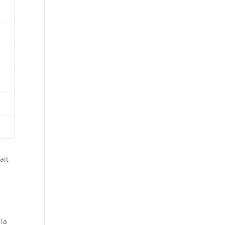
ait
 la