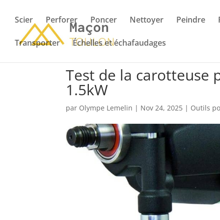
Scier
Perforer
Poncer
Nettoyer
Peindre
Transporter
Échelles et échafaudages
Test de la carotteuse
1.5kW
par
Olympe Lemelin
|
Nov 24, 2025
|
Outils p