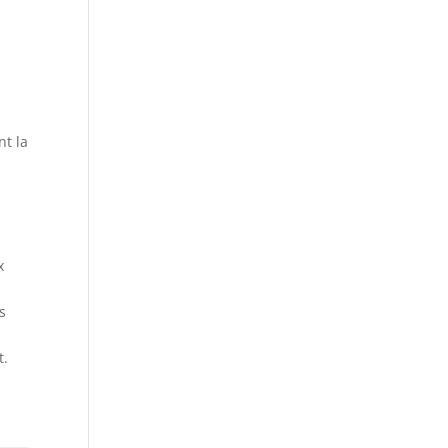
t
nt la
x
s
t.