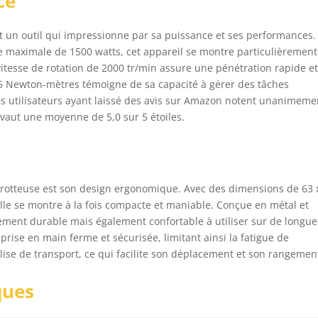
ce
t un outil qui impressionne par sa puissance et ses performances.
e maximale de 1500 watts, cet appareil se montre particulièrement
 vitesse de rotation de 2000 tr/min assure une pénétration rapide e
35 Newton-mètres témoigne de sa capacité à gérer des tâches
es utilisateurs ayant laissé des avis sur Amazon notent unanimeme
ui vaut une moyenne de 5,0 sur 5 étoiles.
carotteuse est son design ergonomique. Avec des dimensions de 63 
lle se montre à la fois compacte et maniable. Conçue en métal et
ement durable mais également confortable à utiliser sur de longue
ise en main ferme et sécurisée, limitant ainsi la fatigue de
 valise de transport, ce qui facilite son déplacement et son rangemen
ques