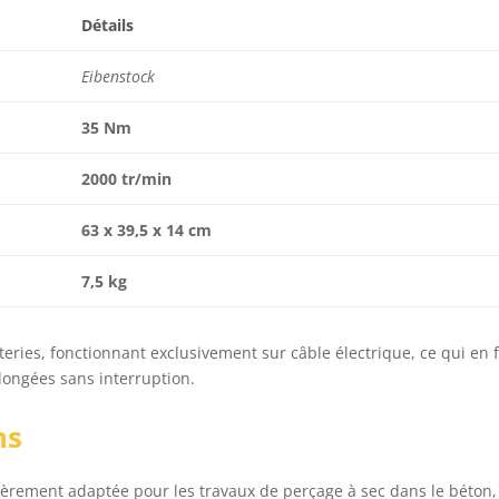
Détails
Eibenstock
35 Nm
2000 tr/min
63 x 39,5 x 14 cm
7,5 kg
teries, fonctionnant exclusivement sur câble électrique, ce qui en f
olongées sans interruption.
ns
lièrement adaptée pour les travaux de perçage à sec dans le béton,