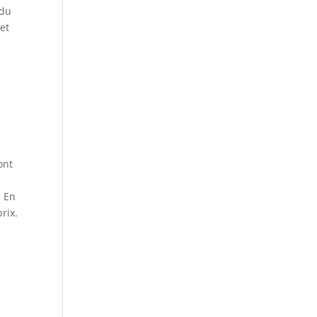
 du
 et
ont
. En
rix.