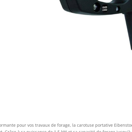
formante pour vos travaux de forage, la carotuse portative Eibensto
aut. Grâce à sa puissance de 1,5 kW et sa capacité de forage jusqu’à