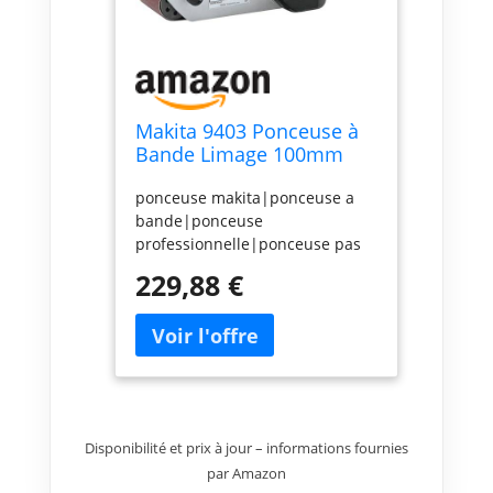
Makita 9403 Ponceuse à
Bande Limage 100mm
1200W
ponceuse makita|ponceuse a
bande|ponceuse
professionnelle|ponceuse pas
cher|ponceuse
229,88 €
electrique|ponceuse
filaire|achat ponceuse à
bande|ponceuse 1010
W|ponceuse a bande
robuste|9403
Disponibilité et prix à jour – informations fournies
par Amazon