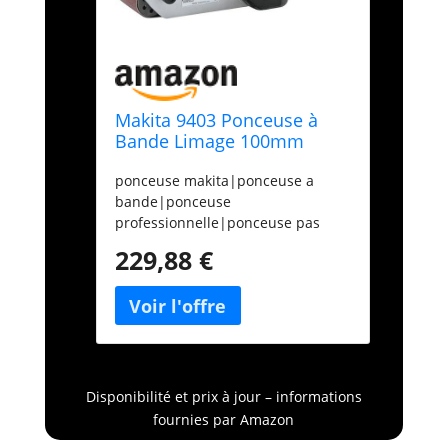
Makita 9403 Ponceuse à
Bande Limage 100mm
1200W
ponceuse makita|ponceuse a
bande|ponceuse
professionnelle|ponceuse pas
cher|ponceuse
229,88 €
electrique|ponceuse filaire|achat
ponceuse à bande|ponceuse 1010
W|ponceuse a bande
robuste|9403
Disponibilité et prix à jour – informations
fournies par Amazon