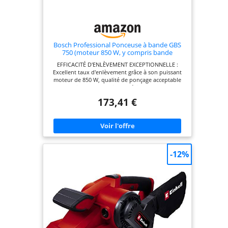
manuel d'utilisation 1PCS
Bosch Professional Ponceuse à bande GBS
750 (moteur 850 W, y compris bande
abrasive textile, sac à poussières)
EFFICACITÉ D'ENLÈVEMENT EXCEPTIONNELLE :
Excellent taux d'enlèvement grâce à son puissant
moteur de 850 W, qualité de ponçage acceptable
garantie par des designs spéciaux PONÇAGE
CONFORTABLE : Design de prise en main
173,41 €
confortable avec un poids bien équilibré et des
faibles vibrations de 2,5 m/𝑠2 BONNE EXPÉRIENCE
EN MATIÈRE DE POUSSIÈRE : Bon taux
d'enlèvement des poussières grâce à un sac à
poussières durable IDÉALE POUR : poncer des
grandes planches de bois tendre et dur, des
panneaux MDF, des rondins, etc., mais aussi pour
-12%
éliminer la rouille sur le métal. Livré avec : GBS 750,
bande abrasive textile, sac à poussières, carton