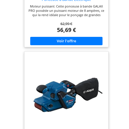
Moteur puissant: Cette ponceuse à bande GALAX
PRO possède un puissant moteur de 8 ampères, ce
qui la rend idéale pour le ponçage de grandes
surfaces telles que les planches de plancher, le
62,99 €
platelage et la réalisation d'autres tâches qui
nécessitent un plus grand enlèvement de matière,
56,69 €
avec un contrôle de vitesse variable pour délivrer
de 2 à 6 mètres par seconde pour l'enlèvement de
matière à haute puissance Vitesse variable: La
ponceuse à bande est équipée d'un cadran de
réglage de la vitesse pour une vitesse de bande
optimale pour s'adapter à diverses pièces et d'un
système de courroie de suivi automatique pour
suivre la courroie sans réglage Conception
ergonomique: Long câble pour ponçage et
complet avec un sac à poussière pour un
environnement de travail plus propre. Il a un
bouton de verrouillage pour un fonctionnement
continu. Poignée ergonomique avec prise souple
s'adaptant parfaitement à la main pour offrir un
contrôle et un confort maximum Accessoires:
Bande de meulage: 76 X 533mm. Surface de
meulage: 75 X 170 MM. Comprend 5 bandes de
ponçage au total, soit du grain P80. Le
changement de la bande de meulage / ponçage sur
cette ponceuse à bande avec fil grâce à la fonction
de changement de bande pratique est rapide et
facile Contenu du colis: Ponceuse à bande GALAX
PRO; Bande de ponçage / ponçage 5PCS P80 Grits,