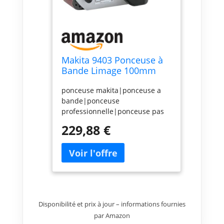
Makita 9403 Ponceuse à
Bande Limage 100mm
1200W
ponceuse makita|ponceuse a
bande|ponceuse
professionnelle|ponceuse pas
cher|ponceuse
229,88 €
electrique|ponceuse
filaire|achat ponceuse à
bande|ponceuse 1010
W|ponceuse a bande
robuste|9403
Disponibilité et prix à jour – informations fournies
par Amazon