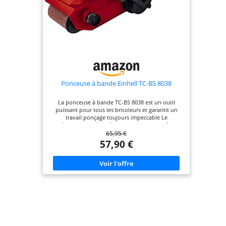
Ponceuse à bande Einhell TC-BS 8038
La ponceuse à bande TC-BS 8038 est un outil
puissant pour tous les bricoleurs et garantit un
travail ponçage toujours impeccable Le
déroulement très précis de la bande peut être
65,95 €
réglée de manière optimale avec la fonction de
réglage de précision Le remplacement de la bande
57,90 €
abrasive de la ponceuse TC-BS 8038 à se fait très
facilement Une poignée supplémentaire assure
une manipulation confortable grâce à son
revêtement en « Softgrip » et permet un guidage
précis de la ponceuse Pour un fonctionnement de
qualité, l'outil est livré avec un raccord d’aspiration
et un sac à poussière Une protection en céramique
protège la ponceuse et le papier abrasif en cas de
mauvais réglage de la bande La ponceuse à bande
TC-BS 8038 est livré avec une bande abrasive afin
de pouvoir utiliser votre outil tout de suite