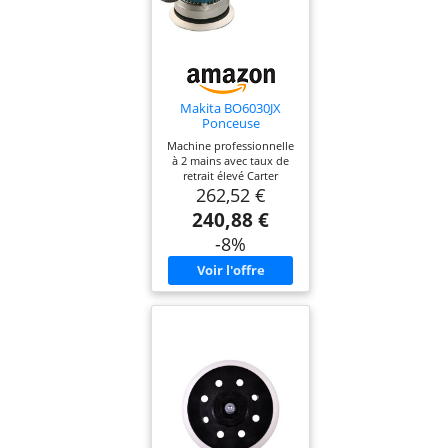
Makita BO6030JX
Ponceuse
excentrique 150 mm
Machine professionnelle
en coffret Makpac
à 2 mains avec taux de
avec 30 disques
retrait élevé Carter
abrasifs 310 W
262,52 €
d'engrenage robuste en
aluminium moulé sous
240,88 €
pression Avec
présélection électronique
-8%
de vitesse Pour le
ponçage, le ponçage
intermédiaire de la laque
et le polissage