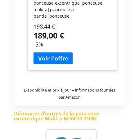
ponceuse excentrique|ponceuse
makita|ponceuse a
bande|ponceuse
professionnelle|ponceuse pas
198,44 €
cher|ponceuse electrique|ponceuse
189,00 €
filaire|ponceuse orbitale|ponceuse
robuste|ponceuse bois|achat
-5%
ponceuse|ponceuse
intensive|ponceuse 310
W|ponceuse de
marque|BO6030|BO6030J|ponceus
e a orbite
Disponibilité et prix à jour – informations fournies
par Amazon
Découvrez d’autres de la ponceuse
excentrique Makita BO6030 310W