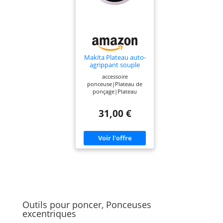
Makita Plateau auto-
agrippant souple
pour bo6030 et
accessoire
bo6040
ponceuse|Plateau de
ponçage|Plateau
ponceuse|plateau
bo6030|plateau
31,00 €
BO6040|plateau auto-
agrippant
Outils pour poncer, Ponceuses
excentriques