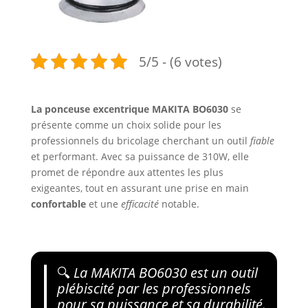
5/5 - (6 votes)
La ponceuse excentrique MAKITA BO6030
se
présente comme un choix solide pour les
professionnels du bricolage cherchant un outil
fiable
et performant. Avec sa puissance de 310W, elle
promet de répondre aux attentes les plus
exigeantes, tout en assurant une prise en main
confortable
et une
efficacité
notable.
🔍
La MAKITA BO6030 est un outil
plébiscité par les professionnels
pour sa puissance et sa durabilité.