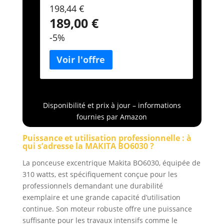
cher|ponceuse electrique|ponceuse
198,44 €
filaire|ponceuse orbitale|ponceuse
189,00 €
robuste|ponceuse bois|achat
ponceuse|ponceuse
-5%
intensive|ponceuse 310 W|ponceuse
de
marque|BO6030|BO6030J|ponceuse a
orbite
Disponibilité et prix à jour – informations
fournies par Amazon
Puissance et utilisation professionnelle : à
qui s’adresse la MAKITA BO6030 ?
La ponceuse excentrique Makita BO6030, équipée de
310 watts, est spécifiquement conçue pour les
professionnels demandant une durabilité
exemplaire et une grande capacité d’utilisation
continue. Son moteur robuste offre une puissance
suffisante pour les travaux intensifs comme le