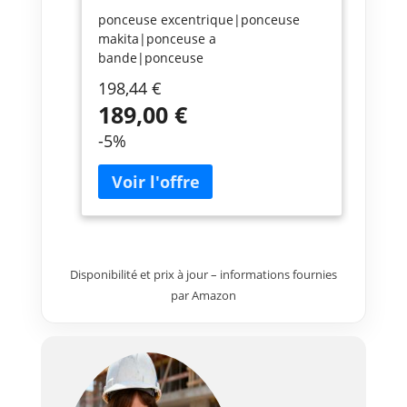
ponceuse excentrique|ponceuse
makita|ponceuse a
bande|ponceuse
professionnelle|ponceuse pas
198,44 €
cher|ponceuse electrique|ponceuse
189,00 €
filaire|ponceuse orbitale|ponceuse
robuste|ponceuse bois|achat
-5%
ponceuse|ponceuse
intensive|ponceuse 310
W|ponceuse de
marque|BO6030|BO6030J|ponceus
e a orbite
Disponibilité et prix à jour – informations fournies
par Amazon