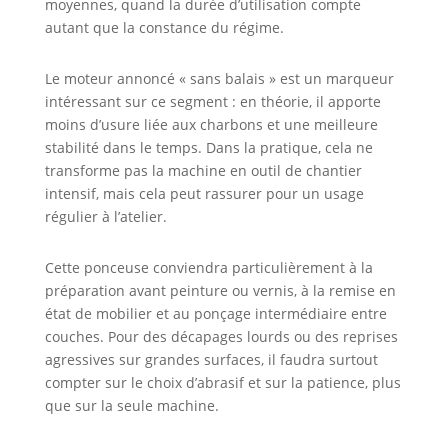
moyennes, quand la durée d’utilisation compte
excentrique de 6 pouces utilise du
autant que la constance du régime.
papier abrasif en maille
(P80/P120/P180/P220/P320) pour
Le moteur annoncé « sans balais » est un marqueur
réduire les obstructions causées
intéressant sur ce segment : en théorie, il apporte
par l'accumulation de poussière.
moins d’usure liée aux charbons et une meilleure
Cette machine est adaptée pour le
polissage de base et
stabilité dans le temps. Dans la pratique, cela ne
intermédiaire. La ponceuse est
transforme pas la machine en outil de chantier
compatible avec des aspirateurs
intensif, mais cela peut rassurer pour un usage
de Ø 35 pour une aspiration
régulier à l’atelier.
efficace des poussières 【Moteur
sans balais puissant】Le moteur
Cette ponceuse conviendra particulièrement à la
EC sans balais à 4000 tr/min offre
préparation avant peinture ou vernis, à la remise en
une puissance et une durabilité
état de mobilier et au ponçage intermédiaire entre
inégalées jour après jour 【Design
ergonomique】La forme de la
couches. Pour des décapages lourds ou des reprises
poignée s'adapte à votre main
agressives sur grandes surfaces, il faudra surtout
comme un gant. Avec un poids de
compter sur le choix d’abrasif et sur la patience, plus
seulement 1,37 kg (sans câble), elle
que sur la seule machine.
est légère pour éviter la fatigue
des bras