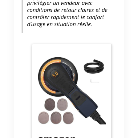
Avec un poids de seulement
privilégier un vendeur avec
1,37 kg (sans câble), elle est
conditions de retour claires et de
légère pour éviter la fatigue des
contrôler rapidement le confort
bras
d’usage en situation réelle.