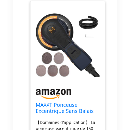
MAXXT Ponceuse
Excentrique Sans Balais
5,0 mm 230V avec
【Domaines d'application】 La
câblage à trois noyaux -
ponceuse excentrique de 150
Ponceuse électrique