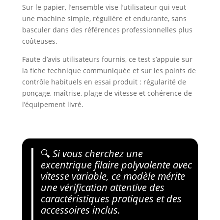
Sur le papier, l’ensemble vise l’utilisateur qui veut
une machine simple, régulière et endurante, sans
basculer dans des références professionnelles plus
coûteuses.
Faute d’avis utilisateurs fournis, ce test s’appuie sur
la fiche technique communiquée et sur les points de
contrôle habituels en essai produit : régularité de
ponçage, maîtrise, plage de vitesse et cohérence de
l’équipement livré.
🔍
Si vous cherchez une
excentrique filaire polyvalente avec
vitesse variable, ce modèle mérite
une vérification attentive des
caractéristiques pratiques et des
accessoires inclus.