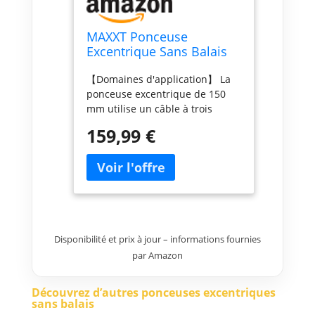
MAXXT Ponceuse
Excentrique Sans Balais
5,0 mm 230V avec
【Domaines d'application】 La
câblage à trois noyaux -
ponceuse excentrique de 150
Ponceuse électrique
mm utilise un câble à trois
polyvalente avec vitesse
noyaux pour une connexion
variable et 10 disques
159,99 €
stable, améliorant ainsi la
abrasifs
performance et la sécurité de la
ponceuse. Cette machine est
idéale pour les travaux de
ponçage du bois, tels que les
meubles en bois, les
encadrements de portes, les
Disponibilité et prix à jour – informations fournies
parquets, les clôtures en bois, et
par Amazon
plus encore 【Deux réglages de
vitesse】Un sélecteur à 6
vitesses et des boutons
Découvrez d’autres ponceuses excentriques
d'ajustement des tours par
sans balais