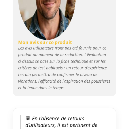
【Effet d'aspiration des
poussières】La ponceuse
excentrique de 6 pouces utilise
du papier abrasif en maille
(P80/P120/P180/P220/P320) pour
réduire les obstructions causées
par l'accumulation de
Mon avis sur ce produit
poussière. Cette machine est
Les avis utilisateurs n’ont pas été fournis pour ce
adaptée pour le polissage de
produit au moment de la rédaction. L’évaluation
base et intermédiaire. La
ci-dessus se base sur la fiche technique et sur les
ponceuse est compatible avec
critères de test habituels ; un retour d’expérience
des aspirateurs de Ø 35 pour
terrain permettra de confirmer le niveau de
une aspiration efficace des
poussières 【Moteur sans balais
vibrations, l’efficacité de l’aspiration des poussières
puissant】Le moteur EC sans
et la tenue dans le temps.
balais à 4000 tr/min offre une
puissance et une durabilité
inégalées jour après jour
【Design ergonomique】La
forme de la poignée s'adapte à
💬
En l’absence de retours
votre main comme un gant.
d’utilisateurs, il est pertinent de