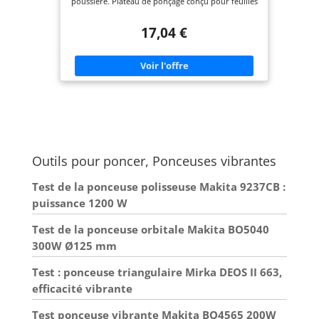
poussière. Plateau de ponçage conçu pour feuilles
de papier abrasif de dimensions de 90 x 187 mm.
Fixation pour sac à poussière ou aspirateur.
17,04 €
Outils pour poncer, Ponceuses vibrantes
Test de la ponceuse polisseuse Makita 9237CB :
puissance 1200 W
Test de la ponceuse orbitale Makita BO5040
300W Ø125 mm
Test : ponceuse triangulaire Mirka DEOS II 663,
efficacité vibrante
Test ponceuse vibrante Makita BO4565 200W