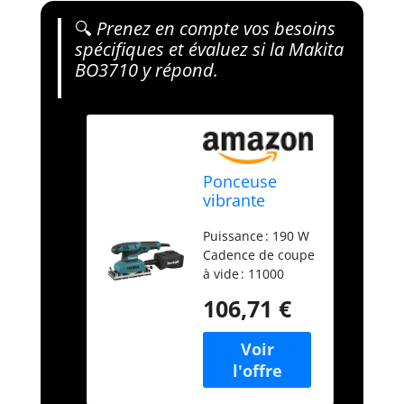
🔍
Prenez en compte vos besoins
spécifiques et évaluez si la Makita
BO3710 y répond.
Ponceuse
vibrante
Makita
Puissance : 190 W
BO3710
Cadence de coupe
à vide : 11000
tr/min Orbite : 2
106,71 €
mm Taille du
papier : 93 x 228
mm Plateau de
ponçage
Dimensions : 185 x