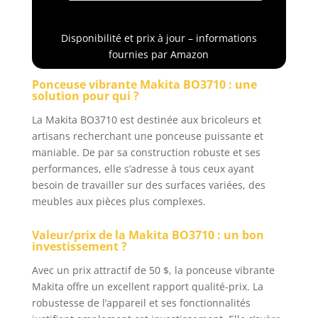
93 mm
Disponibilité et prix à jour – informations
fournies par Amazon
Ponceuse vibrante Makita BO3710 : une
solution pour qui ?
La Makita BO3710 est destinée aux bricoleurs et
artisans recherchant une ponceuse puissante et
maniable. De par sa construction robuste et ses
performances, elle s’adresse à tous ceux ayant
besoin de travailler sur des surfaces variées, des
meubles aux pièces plus complexes.
Valeur/prix de la Makita BO3710 : un bon
investissement ?
Avec un prix attractif de 50 $, la ponceuse vibrante
Makita offre un excellent rapport qualité-prix. La
robustesse de l’appareil et ses fonctionnalités