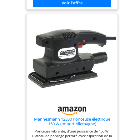
presque instantanément le pad, limitant la vitesse
à 500 OPM pour éviter tout risque de surponçage
et garantir un contrôle total. 【Bac à Poussière
Transparent 】 La ponceuse orbitale électrique est
dotée d'un système de collecte optimisé avec un
bac amovible et transparent.Son filtre micro-
filtrant et ses 8 orifices d'aspiration garantissent
une aspiration efficace. Pour les travaux de
ponçage et de polissage de longue durée ou sur
de grandes surfaces, il est possible de la raccorder
à un aspirateur afin d'assurer une collecte encore
plus efficace. 【Facilité d'utilisation】Cette
ponceuse orbitale est livrée avec 16 feuilles de
papier abrasif adaptées à diverses applications :
décapage de peinture, ponçage du bois,
traitement des surfaces (choisir le type de papier
abrasif approprié). Le papier abrasif auto-
agrippant permet un changement de papier en
une seconde, sans outil. 【Kit Complet Fourni 】
Recevez tout le nécessaire : 1 ponceuse
excentrique DEKOPRO performante, 16 abrasifs
pré-classés, 1 bac à poussière compact et votre
manuel. Cette ponceuse fiable est prête à l'emploi
pour vos projets de bricolage ou de rénovation.
Mannesmann 12330 Ponceuse électrique
150 W (Import Allemagne)
Ponceuse vibrante, d’une puissance de 150 W.
Plateau de ponçage perforé avec aspiration de la