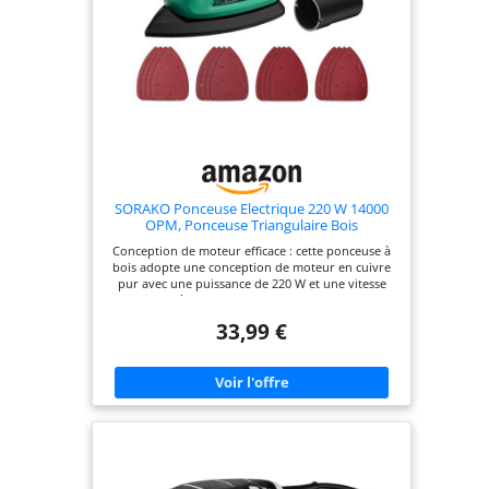
SORAKO Ponceuse Electrique 220 W 14000
OPM, Ponceuse Triangulaire Bois
Conception de moteur efficace : cette ponceuse à
bois adopte une conception de moteur en cuivre
pur avec une puissance de 220 W et une vitesse
allant jusqu'à 14 000 tr/min, offrant une puissance
de sortie élevée, qui peut poncer rapidement et
33,99 €
efficacement le bois ou éliminer la rouille sur le
métal dans un petit espace Nouveau système de
collecte de poussière : cette ponceuse à souris est
équipée de 6 trous de collecte de poussière, qui
peuvent collecter beaucoup de saleté, et est livrée
avec un adaptateur de collecte de poussière qui
peut être facilement connecté à un aspirateur. Le
dépoussiéreur de ponceuse est facile à retirer et à
installer pour garder votre zone de travail propre
Changement rapide du papier de verre :