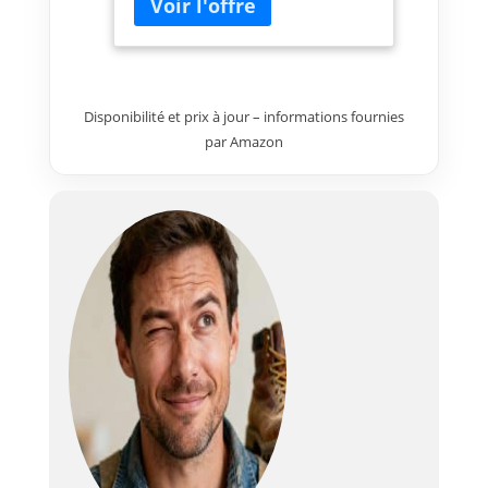
Environnement de travail plus
propre et plus sain car sans
poussières grâce au système
d’aspiration en 2 points Design
compact et léger : permet un
Disponibilité et prix à jour – informations fournies
transport facile d’une seule
main avec la poignée intégrée
par Amazon
Livré avec : GCM 8 SJL, 1 lame de
scie circulaire (Optiline Wood,
216 x 30 x 2,8 mm, 48 dents),
serre-joint