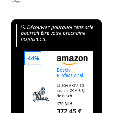
effort.
🔍
Découvrez pourquoi cette scie
pourrait être votre prochaine
acquisition.
-44%
Bosch
Professional
scie à onglets
La scie à onglets
radiale GCM 8
radiale GCM 8 SJ
SJL (puissance
de Bosch
1 600 W, Ø de
Professional : avec
lame : 216
670,80 €
puissant moteur
mm)
372,45 €
de 1 600 W