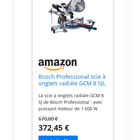
Bosch Professional scie à
onglets radiale GCM 8 SJL
(puissance 1 600 W, Ø de
La scie à onglets radiale GCM 8
lame : 216 mm)
SJ de Bosch Professional : avec
puissant moteur de 1 600 W
Multiples possibilités
670,80 €
d’utilisation grâce à des
372,45 €
capacités de coupe horizontale
et verticale élevées