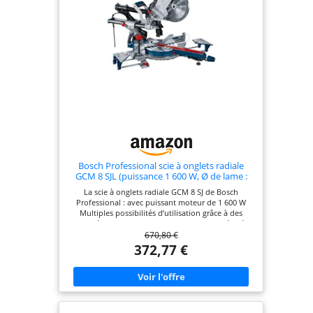
main dans différentes positions. L'insert de table
est équipé d'une échelle pratique permettant de
lire la largeur de la pièce. Un laser intégré alimenté
par secteur marque la ligne de découpe, ce qui
permet de positionner la pièce rapidement et avec
précision.
Bosch Professional scie à onglets radiale
GCM 8 SJL (puissance 1 600 W, Ø de lame :
216 mm)
La scie à onglets radiale GCM 8 SJ de Bosch
Professional : avec puissant moteur de 1 600 W
Multiples possibilités d’utilisation grâce à des
capacités de coupe horizontale et verticale élevées
670,80 €
Environnement de travail plus propre et plus sain
car sans poussières grâce au système d’aspiration
372,77 €
en 2 points Design compact et léger : permet un
transport facile d’une seule main avec la poignée
intégrée Livré avec : GCM 8 SJL, 1 lame de scie
circulaire (Optiline Wood, 216 x 30 x 2,8 mm, 48
dents), serre-joint