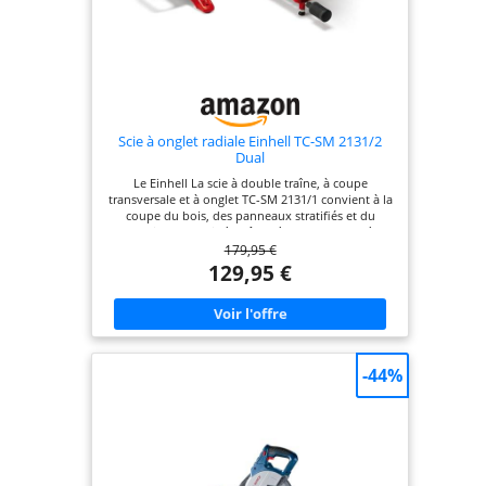
Scie à onglet radiale Einhell TC-SM 2131/2
Dual
Le Einhell La scie à double traîne, à coupe
transversale et à onglet TC-SM 2131/1 convient à la
coupe du bois, des panneaux stratifiés et du
plastique. La scie à traîner, à tronçonner et à
179,95 €
onglet permet des coupes nettes en onglet et une
coupe précise à la longueur souhaitée. La tête de
129,95 €
scie peut être inclinée en continu vers la gauche et
vers la droite pour une grande flexibilité lors du
réglage des onglets sur les deux côtés. La fonction
de glissement intégrée vous permet de couper des
pièces particulièrement larges. Des supports de
pièce sur deux côtés, un dispositif de serrage pour
-44%
une fixation fiable de la pièce et une butée de
pièce avec des rails ajustables à gauche et à droite
permettent un fonctionnement sûr et précis. Le
plateau rotatif de haute qualité de la scie à traîner,
à tronçonner et à onglet est doté d'un dispositif de
réglage précis de l'angle pour les coupes
angulaires, qui peut être verrouillé d'une seule