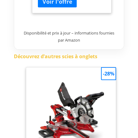
Environnement de travail plus
propre et plus sain car sans
poussières grâce au système
d’aspiration en 2 points Design
compact et léger : permet un
Disponibilité et prix à jour – informations fournies
transport facile d’une seule
main avec la poignée intégrée
par Amazon
Livré avec : GCM 8 SJL, 1 lame de
scie circulaire (Optiline Wood,
Découvrez d’autres scies à onglets
216 x 30 x 2,8 mm, 48 dents),
serre-joint
-28%