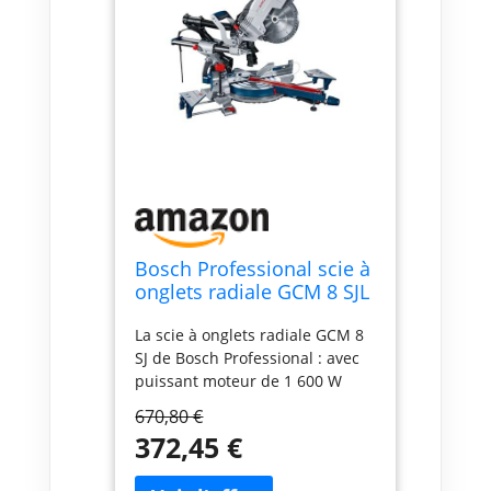
Bosch Professional scie à
onglets radiale GCM 8 SJL
(puissance 1 600 W, Ø de
La scie à onglets radiale GCM 8
lame : 216 mm)
SJ de Bosch Professional : avec
puissant moteur de 1 600 W
Multiples possibilités
670,80 €
d’utilisation grâce à des
372,45 €
capacités de coupe horizontale
et verticale élevées