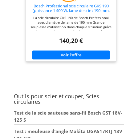
Bosch Professional scie circulaire GKS 190
(puissance 1 400 W, lame de scie : 190 mm,
profondeur de coupe : 70 mm, avec lame au
La scie circulaire GKS 190 de Bosch Professional
carbure, adaptateur d’aspiration, butée
avec diamètre de lame de 190 mm Grande
parallèle, clé six pans mâle)
souplesse d’utilisation dans chaque situation grâce
à la capacité de coupe élevée (70 mm) et à la
fonction d’inclinaison (jusqu’à 56°) Progression de
140,20 €
sciage rapide dans les bois tendres et durs grâce au
puissant moteur de 1 400 W. Régime à vide : 5 500
tr/min Forme ergonomique et compacte pour une
bonne prise en main et maniabilité Livré avec :
GKS 190, lame au carbure, adaptateur d’aspiration,
butée parallèle, clé six pans mâle
Outils pour scier et couper, Scies
circulaires
Test de la scie sauteuse sans-fil Bosch GST 18V-
125 S
Test : meuleuse d’angle Makita DGA517RTJ 18V