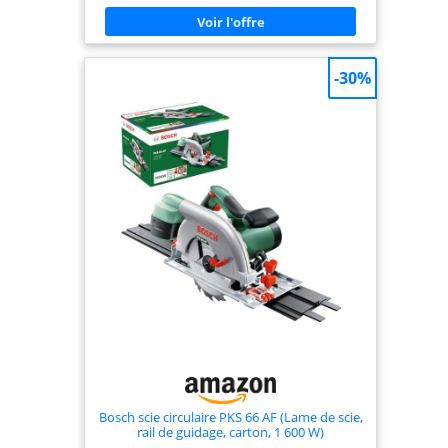
plastique peut protéger efficacement les
utilisateurs; Coupure couverte en caoutchouc,
réduire les vibrations, augmenter le confort
Réglage de la profondeur de l'angle de coupe et de
biseau: profondeur et angle de coupe librement
-30%
réglable ， La profondeur de coupe maximale à 90
degrés est de 62 mm et à 45 degrés, il s'agit d'un
guide d'angle de 48 mm et d'un ajustement rapide
qui se verrouille pour la tranquillité d'esprit Le
système de collecte de poussière: équipé d'une
sortie de poussière, qui peut être connecté à
l'aspirateur, réduire efficacement la poussière et
garder l'environnement de travail soigné Ce que
vous obtiendrez: 1 * GALAX PRO Scies circulaires, 1
* 185mm 24-teeth TCT Lame de scie circulaire (Ne
peut être utilisé que pour scier du bois), 1 x clé
hexagonale, 1 * guide de déchirure, 1 * manuel
d'utilisation
Bosch scie circulaire PKS 66 AF (Lame de scie,
rail de guidage, carton, 1 600 W)