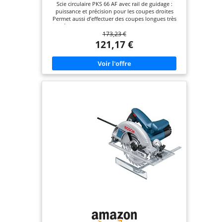
Scie circulaire PKS 66 AF avec rail de guidage :
puissance et précision pour les coupes droites
Permet aussi d’effectuer des coupes longues très
précises avec le rail de guidage fourni Travail
173,23 €
propre car 80 % des copeaux sont récupérés par le
boîtier CleanSystem fourni Accepte les lames de
121,17 €
scie circulaire avec un diamètre nominal de 190
mm Livré avec : PKS 66 AF, boîtier CleanSystem,
guide de coupe CutControl, trois éléments de rail
de guidage (de 35 cm chacun), lame Speedline
Wood (diamètre 190 mm), butée parallèle, carton