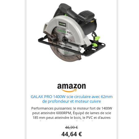
GALAX PRO 1400W scie circulaire avec 62mm
de profondeur et moteur cuivre
Performances puissantes: le moteur fort de 1400W
peut atteindre 6000RPM, Équipé de lames de scie
185 mm peut atteindre le bois, le PVC et d'autres
matériaux facilement coupés Sécurité et confort:
46,99 €
les commutateurs d'assurance doubles peuvent
éviter efficacement le danger causé par un
44,64 €
démarrage inattendu; La carte de protection en