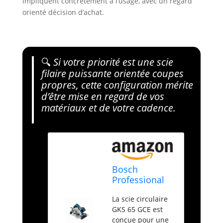
impliquent concrètement à l’usage, avec un regard
orienté décision d’achat.
🔍
Si votre priorité est une scie
filaire puissante orientée coupes
propres, cette configuration mérite
d’être mise en regard de vos
matériaux et de votre cadence.
Bosch
Professional
scie circulaire
La scie circulaire
GKS 65 GCE
GKS 65 GCE est
(avec clé 6
conçue pour une
pans de 5 mm,