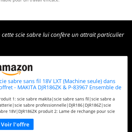
ette scie sabre lui confère un attrait particulier
cie sabre sans fil 18V LXT (Machine seule) dans
offret - MAKITA DJR186ZK & P-83967 Ensemble de
 lames pour scie
roduit 1: scie sabre makita|scie sabre sans fil|scie sabre a
atterie|scie sabre professionnelle|DJR186|DJR186Z|scie
abre 18V|DJR186ZK produit 2: Lame de rechange pour scie
abre produit 2: Compatible avec les appareils Makita et
'autres fabricants produit 2: Produit original de la marque
akita – Qualité