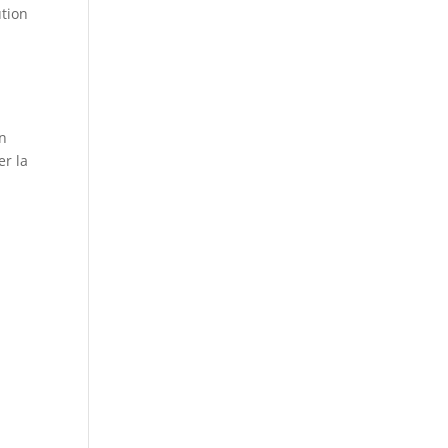
ution
on
er la