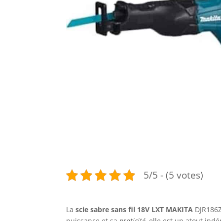
5/5 - (5 votes)
La
scie sabre sans fil 18V LXT MAKITA
DJR186Z
puissance et sa
praticité
, elle est un atout indé