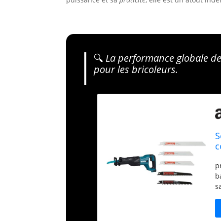
🔍
La performance globale de c
pour les bricoleurs.
S
c
5
p
b
s
s
d
M