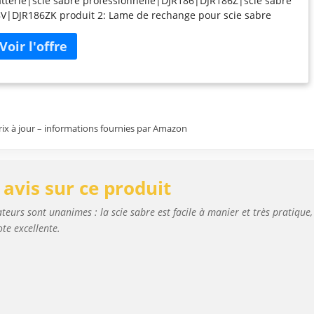
tterie|scie sabre professionnelle|DJR186|DJR186Z|scie sabre
V|DJR186ZK produit 2: Lame de rechange pour scie sabre
oduit 2: Compatible avec les appareils Makita et d'autres
bricants produit 2: Produit original de la marque Makita –
alité
prix à jour – informations fournies par Amazon
avis sur ce produit
sateurs sont unanimes : la scie sabre est facile à manier et très pratique,
ote excellente.