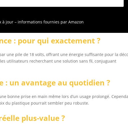
ix à jour – informations fournies par Amazon
ce : pour qui exactement ?
r une pile de 18 volts, offrant une énergie suffisante pour la dé
les utilisateurs recherchant une solution sans fil, conjuguant
 : un avantage au quotidien ?
e une bonne prise en main même lors d’un usage prolongé. Cependa
hoix du plastique pourrait sembler peu robuste.
réelle plus-value ?