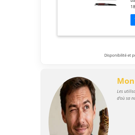
ba
18
pr
fa
Qu
Disponibilité et 
Mon 
Les utili
d’où sa n