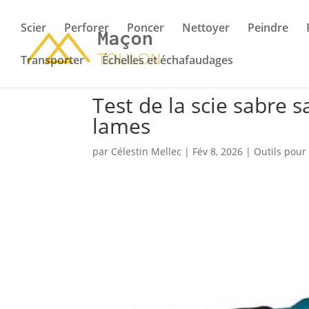
Scier
Perforer
Poncer
Nettoyer
Peindre
Transporter
Échelles et échafaudages
Test de la scie sabre 
lames
par
Célestin Mellec
|
Fév 8, 2026
|
Outils pour