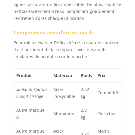
lignes, assurant un fini impeccable. De plus, l’outil se
télescopique est
nettoie facilement à l’eau, simplifiant grandement
robuste et rigide
l’entretien après chaque utilisation.
même lorsqu'elle est
entièrement étendue.
La poignée est fixée à
Comparaison avec d’autres outils
la longueur souhaitée
Pour mieux évaluer l’efficacité de la spatule suokoun,
par un clip à bouton
il est pertinent de la comparer avec des outils
facile à utiliser,
assurant l'absence de
similaires disponibles sur le marché :
vacillement pendant
l'utilisation. Longueur
de la tige télescopique
Produit
Matériau
Poids
Prix
réglable de 71,1 à
157,5 cm pour
suokoun Spatule
Acier
2,52
Compétitif
répondre à différentes
Enduit Lissage
inoxydable
kg
exigences de hauteur
Large gamme
Autre marque
2,8
d'applications : le kit
Aluminium
Plus cher
A
kg
de lames de spatule
pour mastic est adapté
Autre marque
Acier
Moins
pour l'application de la
3 kg