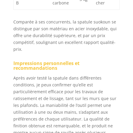
B
carbone
cher
finition du béton, du
revêtement décoratif
de cire, de la peinture
Comparée à ses concurrents, la spatule suokoun se
et du papier peint, etc.
Cet ensemble
distingue par son matériau en acier inoxydable, qui
polyvalent répond à
offre une durabilité supérieure, et par un prix
différents besoins,
compétitif, soulignant un excellent rapport qualité-
assurant une finition
prix.
uniforme sans laisser
de traces. Parfait pour
Impressions personnelles et
couvrir les plafonds et
recommandations
les murs texturés,
Après avoir testé la spatule dans différentes
notre ensemble de
lames d'écrémage est
conditions, je peux confirmer qu’elle est
un incontournable
particulièrement efficace pour les travaux de
pour tout amateur de
ratissement et de lissage, tant sur les murs que sur
bricolage ou
les plafonds. La maniabilité de l’outil permet une
professionnel [Facile à
utilisation à une ou deux mains, s’adaptant aux
utiliser] L'ensemble
préférences de chaque utilisateur. La qualité de
d'outils de finition en
finition obtenue est remarquable, et le produit ne
acier inoxydable de 0,5
montre aucun signe de rouille après plusieurs