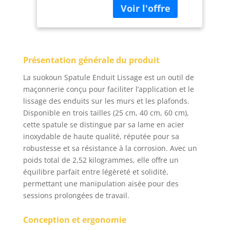
finition DEKEones
garantissent de
dépasser vos attentes.
Nos outils d'écrémage
sont emballés dans
Présentation générale du produit
des boîtes en papier,
ce qui est non
La suokoun Spatule Enduit Lissage est un outil de
seulement économe
maçonnerie conçu pour faciliter l’application et le
en énergie et
lissage des enduits sur les murs et les plafonds.
respectueux de
Disponible en trois tailles (25 cm, 40 cm, 60 cm),
l'environnement, mais
cette spatule se distingue par sa lame en acier
réduit également les
coûts et maximise les
inoxydable de haute qualité, réputée pour sa
avantages des
robustesse et sa résistance à la corrosion. Avec un
consommateurs
poids total de 2,52 kilogrammes, elle offre un
[Ensemble d'outils
équilibre parfait entre légèreté et solidité,
d'écrémage
permettant une manipulation aisée pour des
professionnel]
sessions prolongées de travail.
L'ensemble d'outils
pour cloison sèche
Conception et ergonomie
comprend des outils