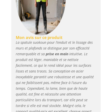
avantages des
consommateurs
[Ensemble d'outils
d'écrémage
professionnel]
L'ensemble d'outils
pour cloison sèche
comprend des outils
Mon avis sur ce produit
d'écrémage en acier
La spatule suokoun pour l’enduit et le lissage des
inoxydable de 25,4 cm,
murs et plafonds se distingue par son efficacité
40,6 cm et 61 cm pour
remarquable et sa
prise en main
intuitive. Le
vous assurer d'avoir le
produit est léger, maniable et se nettoie
bon outil pour toute
facilement, ce qui le rend idéal pour les surfaces
tâche de finition de
lisses et sans traces. Sa conception en acier
cloison sèche, un
inoxydable garantit une robustesse et une qualité
manche extensible de
qui ne faiblissent pas, même face à l’usure du
71,1 à 157,5 cm, un
temps. Cependant, la lame, bien que de haute
adaptateur de poignée
qualité, est fine et nécessite une attention
à fort impact et une
boîte de rangement
particulière lors du transport, car elle peut se
portable. Parfait pour
tordre si elle est mal stockée. Malgré cela, le
lisser la boue de
rapport qualité-prix est excellent, chaque aspect