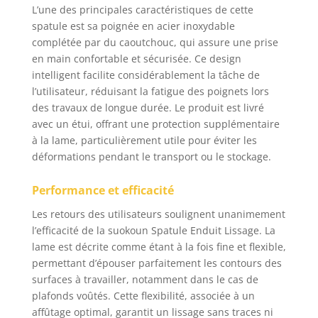
d'écrémage en acier
L’une des principales caractéristiques de cette
inoxydable de 25,4 cm,
spatule est sa poignée en acier inoxydable
40,6 cm et 61 cm pour
complétée par du caoutchouc, qui assure une prise
vous assurer d'avoir le
en main confortable et sécurisée. Ce design
bon outil pour toute
intelligent facilite considérablement la tâche de
tâche de finition de
l’utilisateur, réduisant la fatigue des poignets lors
cloison sèche, un
des travaux de longue durée. Le produit est livré
manche extensible de
71,1 à 157,5 cm, un
avec un étui, offrant une protection supplémentaire
adaptateur de poignée
à la lame, particulièrement utile pour éviter les
à fort impact et une
déformations pendant le transport ou le stockage.
boîte de rangement
portable. Parfait pour
Performance et efficacité
lisser la boue de
cloison sèche, le plâtre
Les retours des utilisateurs soulignent unanimement
et d'autres composés
l’efficacité de la suokoun Spatule Enduit Lissage. La
sans effort Tige
lame est décrite comme étant à la fois fine et flexible,
d'extension réglable :
permettant d’épouser parfaitement les contours des
fabriquée en acier
surfaces à travailler, notamment dans le cas de
inoxydable et en
plafonds voûtés. Cette flexibilité, associée à un
caoutchouc amélioré,
affûtage optimal, garantit un lissage sans traces ni
la poignée de la tige