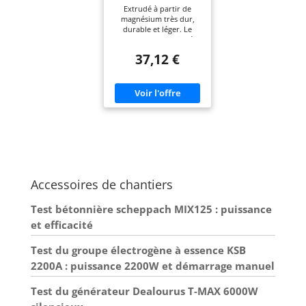
40,6 x 8 cm (Import
en bois.
Extrudé à partir de
Grande Bretagne)
Dimensions:305x79 mm
magnésium très dur,
durable et léger. Le
flotteur a une poignée
confortable, qui est
37,12 €
placé pour assurer un
équilibre adéquat.
Recommandé pour une
utilisation avec du béton
tendu à l'air. La poignée
en bois est fixée avec des
vis de rondelle de couple
pour une prise en main
parfaite. Fabriqué avec
des matériaux et
équipements de la plus
haute qualité pour
Accessoires de chantiers
garantir des produits de
la plus haute qualité.
Test bétonnière scheppach MIX125 : puissance
et efficacité
Test du groupe électrogène à essence KSB
2200A : puissance 2200W et démarrage manuel
Test du générateur Dealourus T-MAX 6000W