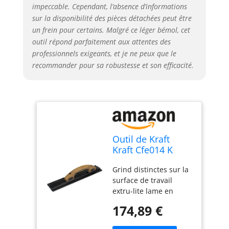
impeccable. Cependant, l’absence d’informations
sur la disponibilité des pièces détachées peut être
un frein pour certains. Malgré ce léger bémol, cet
outil répond parfaitement aux attentes des
professionnels exigeants, et je ne peux que le
recommander pour sa robustesse et son efficacité.
Outil de Kraft
Kraft Cfe014 K
35,6 cm par 3–
Grind distinctes sur la
1/10,2 cm Elite
surface de travail
Series cinq étoiles
extru-lite lame en
Extrémité carrée
magnésium est 30-pct
Taloche en
174,89 €
plus léger que
magnésium avec
l'aluminium Embouts
poignée en liège