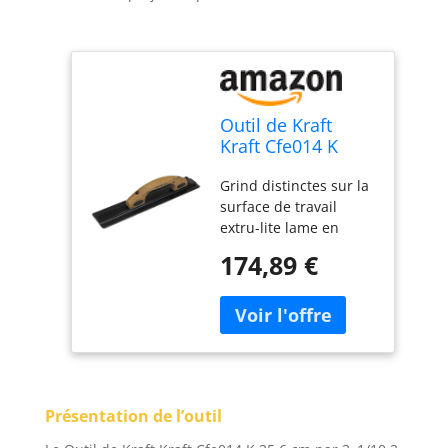
Outil de Kraft
Kraft Cfe014 K
35,6 cm par 3–
Grind distinctes sur la
1/10,2 cm Elite
surface de travail
Series cinq étoiles
extru-lite lame en
Extrémité carrée
magnésium est 30-pct
Taloche en
174,89 €
plus léger que
magnésium avec
l'aluminium Embouts
poignée en liège
carrés flotter à bords
(1per Lot)
et coins Poignée en
liège Quantité : 1-per
Lot
Présentation de l’outil