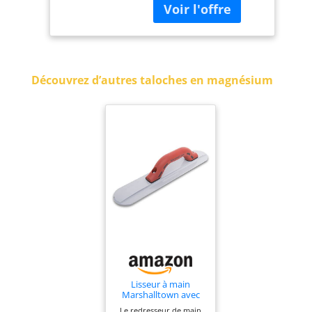
carrés flotter à bords
(1per Lot)
et coins Poignée en
liège Quantité : 1-per
Lot
Découvrez d’autres taloches en magnésium
Lisseur à main
Marshalltown avec
poignée Durasoft, en
Le redresseur de main