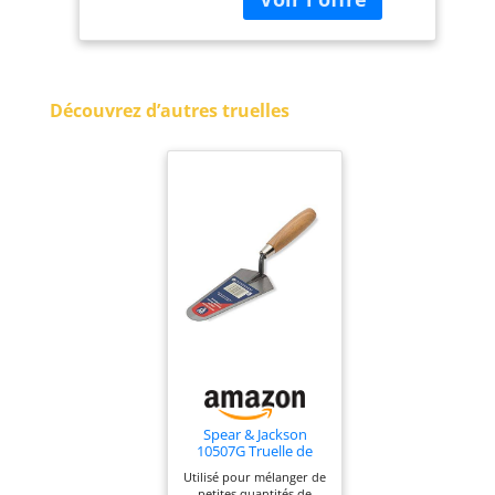
fabriqué aux États-
Unis.
Découvrez d’autres truelles
Spear & Jackson
10507G Truelle de
ragréage Mortar
Utilisé pour mélanger de
Master 7"
petites quantités de