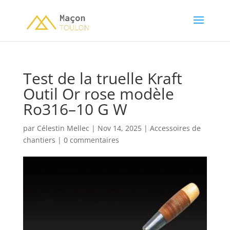
Test de la truelle Kraft
Outil Or rose modèle
Ro316–10 G W
par
Célestin Mellec
|
Nov 14, 2025
|
Accessoires de
chantiers
|
0 commentaires