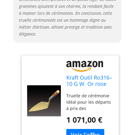
grammes ajoutent à son charme, la rendant facile
à manier lors de cérémonies. En conclusion, cette
truelle cérémoniale est un hommage digne au
métier d’artisan, alliant prestige et tradition avec
élégance.
Kraft Outil Ro316–
10 G W. Or rose
Port Cérémonial
Truelle de cérémonie
Truelle
Idéal pour les départs
à prix des
présentations et
1 071,00 €
d'autres occasions
spéciales Couleur : or
réfléchissant fièrement