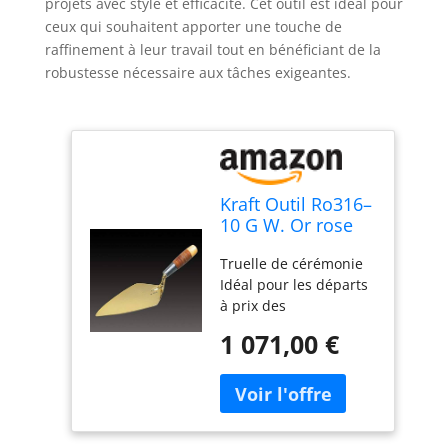
projets avec style et efficacité. Cet outil est idéal pour
ceux qui souhaitent apporter une touche de
raffinement à leur travail tout en bénéficiant de la
robustesse nécessaire aux tâches exigeantes.
Kraft Outil Ro316–
10 G W. Or rose
Port Cérémonial
Truelle de cérémonie
Truelle
Idéal pour les départs
à prix des
présentations et
1 071,00 €
d'autres occasions
spéciales Couleur : or
réfléchissant fièrement
fabriqué aux États-
Unis.