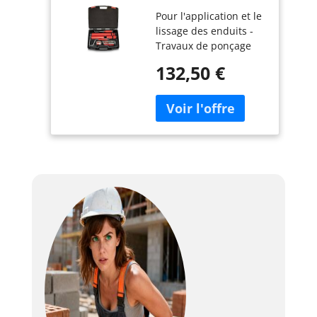
Lissage Manuel -
Pour l'application et le
L'OUTIL Parfait -
lissage des enduits -
80526
Travaux de ponçage
minimisés
132,50 €