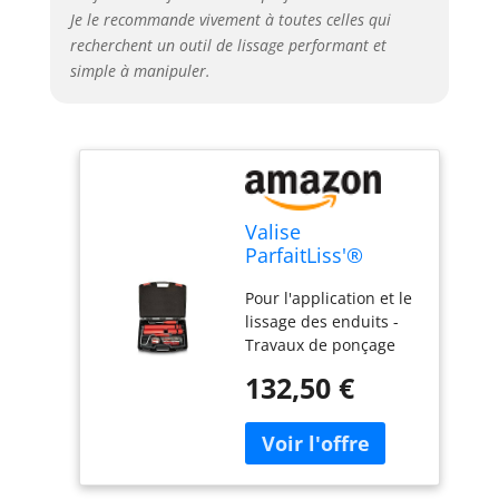
Je le recommande vivement à toutes celles qui
recherchent un outil de lissage performant et
simple à manipuler.
Valise
ParfaitLiss'®
Lissage Manuel -
Pour l'application et le
L'OUTIL Parfait -
lissage des enduits -
80526
Travaux de ponçage
minimisés
132,50 €