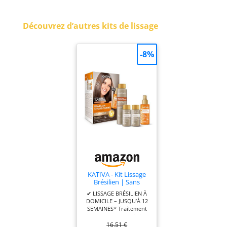
Découvrez d’autres kits de lissage
-8%
KATIVA - Kit Lissage
Brésilien | Sans
formol
✔ LISSAGE BRÉSILIEN À
DOMICILE – JUSQU’À 12
SEMAINES* Traitement
lissant complet qui aide
16,51 €
à lisser les cheveux,