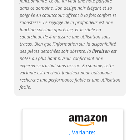
fonctionnalité, ce qui lui vaut une note parfaite
les défis du chantier.
dans ce domaine. Son design noir élégant et sa
Sa construction
poignée en caoutchouc offrent à la fois confort et
robuste garantit une
robustesse. Le réglage de la profondeur est une
longue durée de vie et
fonction spéciale appréciée, et le câble en
résiste aux charges
caoutchouc de 4 m assure une utilisation sans
auxquelles vous
l'exposez. BOXTEC
tracas. Bien que l’information sur la disponibilité
Design : grâce à ses
des pièces détachées soit absente, la
livraison
est
commandes intuitives
notée au plus haut niveau, confirmant une
et à son design
expérience d’achat sans accroc. En somme, cette
ergonomique, la scie à
variante est un choix judicieux pour quiconque
béton BOXTEC est
recherche une performance fiable et une utilisation
facile et pratique à
facile.
manipuler. Vous
pouvez vous
concentrer sur votre
travail sans vous
soucier des réglages
compliqués. Veuillez
sélectionner dans le
, Variante:
panier si vous