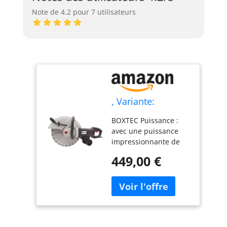
Note de 4.2 pour 7 utilisateurs
, Variante:
BOXTEC Puissance :
avec une puissance
impressionnante de
2800 W, cette scie à
449,00 €
béton offre la
puissance nécessaire
pour couper le béton
comme du beurre.
Que vous travailliez
sur le chantier ou que
vous soyez un artisan