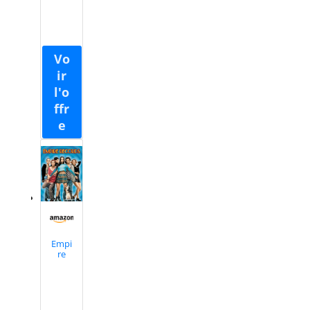
nettes. Grâce au bord
te
revêtu de diamant,
vous pouvez
facilement gérer
différents matériaux -
du béton à la pierre en
passant par la
maçonnerie. BOXTEC
QUALITÉ : la scie à
béton BOXTEC est
conçue pour relever
les défis du chantier.
Sa construction
robuste garantit une
longue durée de vie et
résiste aux charges
auxquelles vous
Empi
l'exposez. BOXTEC
re
Reco
Design : grâce à ses
rds
commandes intuitives
et à son design
ergonomique, la scie à