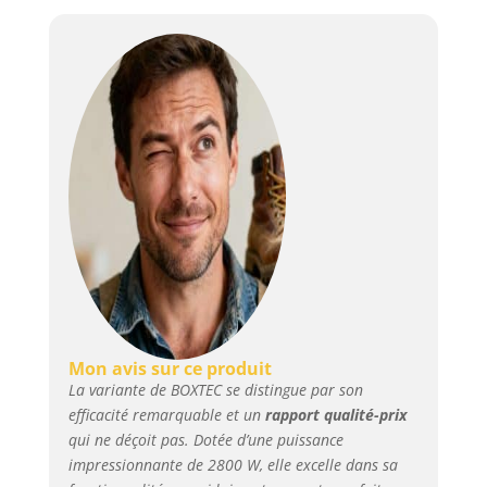
professionnel, cette
scie ne vous laissera
pas tomber. BOXTEC
Précision : le disque
diamant de 350 mm
disponible en option
garantit non
seulement une coupe
rapide, mais aussi des
coupes précises et
nettes. Grâce au bord
revêtu de diamant,
vous pouvez
facilement gérer
différents matériaux -
du béton à la pierre en
Mon avis sur ce produit
passant par la
La variante de BOXTEC se distingue par son
maçonnerie. BOXTEC
efficacité remarquable et un
rapport qualité-prix
QUALITÉ : la scie à
qui ne déçoit pas. Dotée d’une puissance
béton BOXTEC est
impressionnante de 2800 W, elle excelle dans sa
conçue pour relever