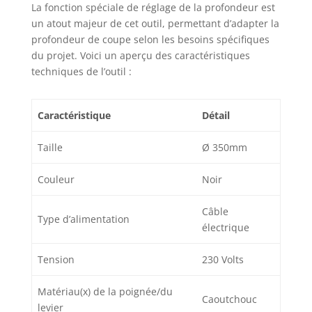
La fonction spéciale de réglage de la profondeur est
Design : grâce à ses
un atout majeur de cet outil, permettant d’adapter la
commandes intuitives
profondeur de coupe selon les besoins spécifiques
et à son design
du projet. Voici un aperçu des caractéristiques
ergonomique, la scie à
techniques de l’outil :
béton BOXTEC est
facile et pratique à
manipuler. Vous
Caractéristique
Détail
pouvez vous
concentrer sur votre
travail sans vous
Taille
Ø 350mm
soucier des réglages
compliqués. Veuillez
Couleur
Noir
sélectionner dans le
panier si vous
Câble
souhaitez être livré
Type d’alimentation
électrique
avec ou sans disque.
BOXTEC Applications :
Tension
230 Volts
que vous ayez besoin
de couper des dalles
de béton, des pavés
Matériau(x) de la poignée/du
Caoutchouc
ou d'autres matériaux,
levier