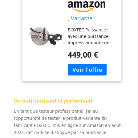
, Variante:
BOXTEC Puissance :
avec une puissance
impressionnante de
2800 W, cette scie à
449,00 €
béton offre la
puissance nécessaire
pour couper le béton
comme du beurre.
Que vous travailliez
sur le chantier ou que
vous soyez un artisan
Un outil puissant et performant
professionnel, cette
scie ne vous laissera
En tant que testeur professionnel, j’ai eu
pas tomber. BOXTEC
l’opportunité de tester le produit Variante du
Précision : le disque
fabricant BOXTEC, mis en ligne sur Amazon en août
diamant de 350 mm
2023. Cet outil se distingue par sa puissance
disponible en option