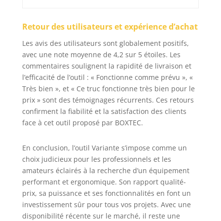
la scie à béton BOXTEC
s'acquitte de chaque
Retour des utilisateurs et expérience d’achat
tâche avec facilité.
C'est un outil
Les avis des utilisateurs sont globalement positifs,
indispensable pour les
avec une note moyenne de 4,2 sur 5 étoiles. Les
entrepreneurs, les
commentaires soulignent la rapidité de livraison et
artisans et les
l’efficacité de l’outil : « Fonctionne comme prévu », «
bricoleurs.
Très bien », et « Ce truc fonctionne très bien pour le
prix » sont des témoignages récurrents. Ces retours
confirment la fiabilité et la satisfaction des clients
face à cet outil proposé par BOXTEC.
En conclusion, l’outil Variante s’impose comme un
choix judicieux pour les professionnels et les
amateurs éclairés à la recherche d’un équipement
performant et ergonomique. Son rapport qualité-
prix, sa puissance et ses fonctionnalités en font un
investissement sûr pour tous vos projets. Avec une
disponibilité récente sur le marché, il reste une