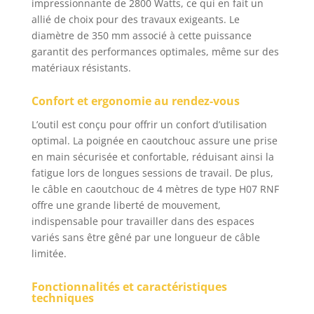
impressionnante de 2800 Watts, ce qui en fait un
garantit non
seulement une coupe
allié de choix pour des travaux exigeants. Le
rapide, mais aussi des
diamètre de 350 mm associé à cette puissance
coupes précises et
garantit des performances optimales, même sur des
nettes. Grâce au bord
matériaux résistants.
revêtu de diamant,
vous pouvez
Confort et ergonomie au rendez-vous
facilement gérer
différents matériaux -
L’outil est conçu pour offrir un confort d’utilisation
du béton à la pierre en
optimal. La poignée en caoutchouc assure une prise
passant par la
en main sécurisée et confortable, réduisant ainsi la
maçonnerie. BOXTEC
fatigue lors de longues sessions de travail. De plus,
QUALITÉ : la scie à
le câble en caoutchouc de 4 mètres de type H07 RNF
béton BOXTEC est
offre une grande liberté de mouvement,
conçue pour relever
indispensable pour travailler dans des espaces
les défis du chantier.
variés sans être gêné par une longueur de câble
Sa construction
limitée.
robuste garantit une
longue durée de vie et
résiste aux charges
Fonctionnalités et caractéristiques
techniques
auxquelles vous
l'exposez. BOXTEC