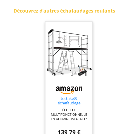
Découvrez d’autres échafaudages roulants
tectake®
échafaudage
Multifonctionnel
ÉCHELLE
Aluminium 4 en 1, 2
MULTIFONCTIONNELLE
roulettes, 150 kg
EN ALUMINIUM 4 EN 1 :
Cet échafaudage
polyvalent se transforme
139,79 €
facilement en échelle