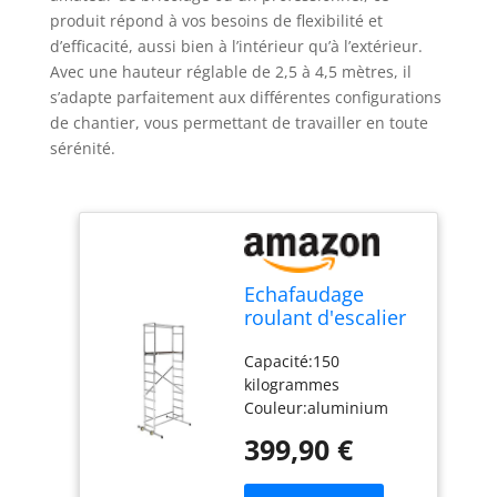
produit répond à vos besoins de flexibilité et
d’efficacité, aussi bien à l’intérieur qu’à l’extérieur.
Avec une hauteur réglable de 2,5 à 4,5 mètres, il
s’adapte parfaitement aux différentes configurations
de chantier, vous permettant de travailler en toute
sérénité.
Echafaudage
roulant d'escalier
intérieur et
Capacité:150
extérieur
kilogrammes
2,5m/4,5m en
Couleur:aluminium
aluminium Hailo
Dimension : (H x L x l)
HobbyStep H5
399,90 €
:18 x 250 x 50
centimètres Poids:30.5