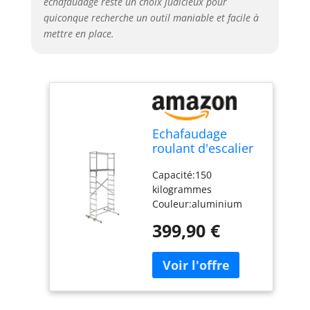
échafaudage reste un choix judicieux pour
quiconque recherche un outil maniable et facile à
mettre en place.
Echafaudage
roulant d'escalier
intérieur et
Capacité:150
extérieur
kilogrammes
2,5m/4,5m en
Couleur:aluminium
aluminium Hailo
Dimension : (H x L x l)
HobbyStep H5
399,90 €
:18 x 250 x 50
centimètres Poids:30.5
kilogrammes Type de
materiau:Aluminium