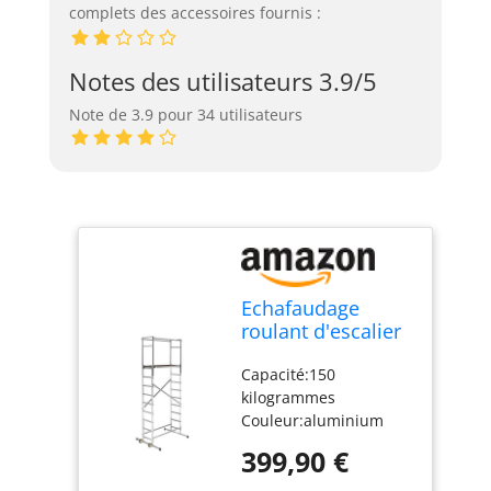
complets des accessoires fournis :
Notes des utilisateurs 3.9/5
Note de 3.9 pour 34 utilisateurs
Echafaudage
roulant d'escalier
intérieur et
Capacité:150
extérieur
kilogrammes
2,5m/4,5m en
Couleur:aluminium
aluminium Hailo
Dimension : (H x L x l)
HobbyStep H5
399,90 €
:18 x 250 x 50
centimètres Poids:30.5