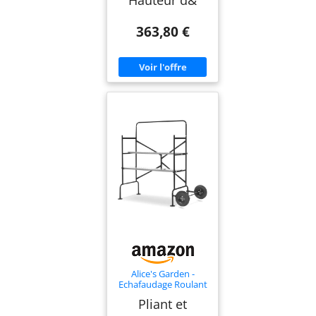
Hauteur d&
363,80 €
Alice's Garden -
Echafaudage Roulant
et Pliant sur Deux
Pliant et
Niveaux - Mobile. 2
Roues. L140x l78 x