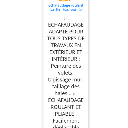
Echafaudage roulant
Jardin - hauteur de
travail 83cm - Pliable
✅
roues increvables -
Echafaudage mobile
ECHAFAUDAGE
sur roues - 150Kg
ADAPTÉ POUR
TOUS TYPES DE
TRAVAUX EN
EXTÉRIEUR ET
INTÉRIEUR :
Peinture des
volets,
tapissage mur,
taillage des
haies... ✅
ECHAFAUDAGE
ROULANT ET
PLIABLE :
Facilement
déplaçable