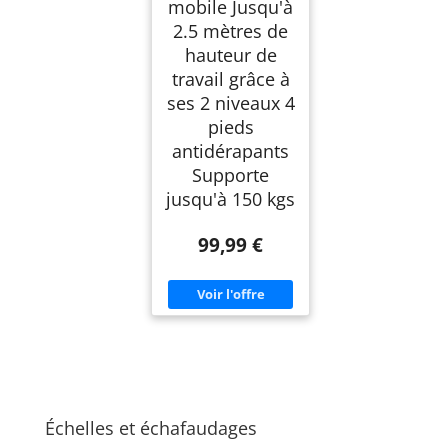
mobile Jusqu'à
H135cm Ouvert.
2.5 mètres de
Poids supporté 150
kgs
hauteur de
travail grâce à
ses 2 niveaux 4
pieds
antidérapants
Supporte
jusqu'à 150 kgs
99,99 €
Échelles et échafaudages