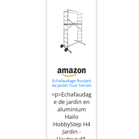
Echafaudage Roulant
de Jardin Tout Terrain
1,7m/3,7m en
<p>Echafaudag
Aluminium Hailo
HobbyStep H4 Jardin
e de jardin en
aluminium
Hailo
HobbyStep H4
Jardin -