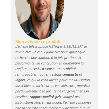
Elle est résistante à
l'usure, à la corrosion,
antirouille et capable
de supporter des
températures élevées
et basses, ce qui la
rend adaptée à divers
environnements.
Mon avis sur ce produit
Sécurité avant tout !:
L’échelle télescopique HBTower 3.8M/12.5FT se
Cette échelle pliante
révèle être un choix judicieux pour quiconque
est équipée d'un
recherche une solution à la fois pratique et
mécanisme de
performante. Sa conception en aluminium lui
verrouillage de
confère une
robustesse
et une stabilité
sécurité et de patins
remarquables, tout en restant
compacte
et
antidérapants pour
légère
, ce qui la rend idéale pour une utilisation
garantir la stabilité et
aussi bien en intérieur qu’en extérieur. J’apprécie
la sécurité pendant
particulièrement sa facilité de rangement et son
l'utilisation. Le
excellent
rapport qualité-prix
. Malgré des
mécanisme de
verrouillage simple
instructions légèrement floues, l’échelle compense
empêche efficacement
par sa sécurité et ses matériaux de haute qualité.