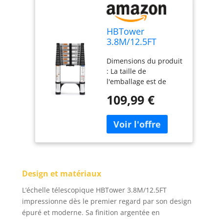
HBTower
3.8M/12.5FT
Echelle
Dimensions du produit
telescopique,
: La taille de
Escamotable en
l'emballage est de
Aluminium,Echelle
87*49*10 cm. L'échelle
plianteConvient
109,99 €
peut s'étendre jusqu'à
aux Camping-Cars,
3,8 mètres et
greniers,
supporter un poids
extérieurs et
allant jusqu'à 150 kg.
intérieurs, Charge
Alliage d'aluminium
Max 150
haute résistance :
kg,Argenté
Echelle telescopique
Design et matériaux
est fabriquée en
alliage d'aluminium
L’échelle télescopique HBTower 3.8M/12.5FT
6063 à haute
impressionne dès le premier regard par son design
résistance et haute
épuré et moderne. Sa finition argentée en
dureté, offrant des