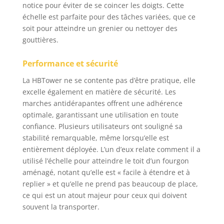
mécanisme de
notice pour éviter de se coincer les doigts. Cette
verrouillage simple
échelle est parfaite pour des tâches variées, que ce
empêche efficacement
soit pour atteindre un grenier ou nettoyer des
la rétraction
gouttières.
accidentelle et permet
d'ajuster l'échelle à la
Performance et sécurité
hauteur souhaitée.
Utilisation polyvalente :
La HBTower ne se contente pas d’être pratique, elle
Que ce soit pour
excelle également en matière de sécurité. Les
changer des ampoules
marches antidérapantes offrent une adhérence
à l'intérieur, accéder
optimale, garantissant une utilisation en toute
au grenier, réparer des
confiance. Plusieurs utilisateurs ont souligné sa
toits à l'extérieur ou
stabilité remarquable, même lorsqu’elle est
monter sur un
entièrement déployée. L’un d’eux relate comment il a
camping-car, notre
échelle télescopique
utilisé l’échelle pour atteindre le toit d’un fourgon
en alliage d'aluminium
aménagé, notant qu’elle est « facile à étendre et à
est adaptée à tous les
replier » et qu’elle ne prend pas beaucoup de place,
scénarios nécessitant
ce qui est un atout majeur pour ceux qui doivent
une échelle extensible.
souvent la transporter.
Facile à transporter et
à ranger : L'échelle