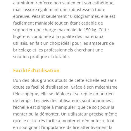
aluminium renforce non seulement son esthétique,
capacités de charge
mais assure également une robustesse à toute
aussi excellentes que
celles de l'acier allié.
épreuve. Pesant seulement 10 kilogrammes, elle est
Elle est résistante à
facilement maniable tout en étant capable de
l'usure, à la corrosion,
supporter une charge maximale de 150 kg. Cette
antirouille et capable
légèreté, combinée à la qualité des matériaux
de supporter des
utilisés, en fait un choix idéal pour les amateurs de
températures élevées
bricolage et les professionnels cherchant une
et basses, ce qui la
solution pratique et durable.
rend adaptée à divers
environnements.
Facilité d’utilisation
Sécurité avant tout !:
Cette échelle pliante
L’un des plus grands atouts de cette échelle est sans
est équipée d'un
doute sa facilité d’utilisation. Grâce à son mécanisme
mécanisme de
télescopique, elle se déploie et se replie en un rien
verrouillage de
de temps. Les avis des utilisateurs sont unanimes :
sécurité et de patins
l’échelle est simple à manipuler, que ce soit pour la
antidérapants pour
monter ou la démonter. Un utilisateur précise même
garantir la stabilité et
la sécurité pendant
qu’elle est « très facile à monter et démonter », tout
l'utilisation. Le
en soulignant l’importance de lire attentivement la