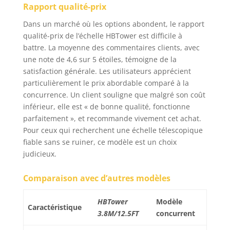
Rapport qualité-prix
télescopique en
aluminium est plus
Dans un marché où les options abondent, le rapport
légère et plus portable
qualité-prix de l’échelle HBTower est difficile à
que les échelles en
battre. La moyenne des commentaires clients, avec
acier inoxydable, ce
une note de 4,6 sur 5 étoiles, témoigne de la
qui la rend plus facile
satisfaction générale. Les utilisateurs apprécient
à transporter. Elle peut
particulièrement le prix abordable comparé à la
être facilement repliée
concurrence. Un client souligne que malgré son coût
à une taille très
inférieur, elle est « de bonne qualité, fonctionne
compacte pour un
rangement dans les
parfaitement », et recommande vivement cet achat.
coins, les débarras ou
Pour ceux qui recherchent une échelle télescopique
les coffres de voiture,
fiable sans se ruiner, ce modèle est un choix
ce qui la rend idéale
judicieux.
pour les professionnels
ou les particuliers qui
Comparaison avec d’autres modèles
doivent souvent
déplacer l'échelle
HBTower
Modèle
pliable.
Caractéristique
3.8M/12.5FT
concurrent