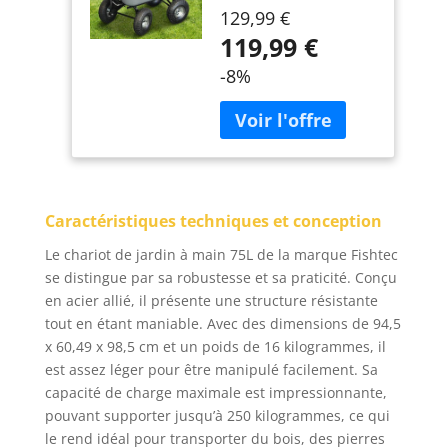
activités de jardinage
- Capacité de
129,99 €
et du quotidien - pour
Charge Max 250
119,99 €
transporter bûches,
KG - Long Manche
outils, plantes ou
- 86 x 60,5 CM -
-8%
produits alimentaires .
Métal Galvanisé
Ce chariot facilite le
transport des charges
lourdes et
encombrantes grâce à
ses roues en acier
adaptés à tout terrain.
Caractéristiques techniques et conception
🌿 BASCULANTE - Le
Le chariot de jardin à main 75L de la marque Fishtec
chariot 4 roues
se distingue par sa robustesse et sa praticité. Conçu
bénéficie d’une benne
basculante afin de
en acier allié, il présente une structure résistante
vider votre terre par
tout en étant maniable. Avec des dimensions de 94,5
exemple sans effort. 🌿
x 60,49 x 98,5 cm et un poids de 16 kilogrammes, il
SOLIDE - La Brouette
est assez léger pour être manipulé facilement. Sa
Jardin est fabriqué en
capacité de charge maximale est impressionnante,
métal Galvanisé et en
pouvant supporter jusqu’à 250 kilogrammes, ce qui
Acier. La cuve ne
le rend idéal pour transporter du bois, des pierres
rouillera pas. Enfin