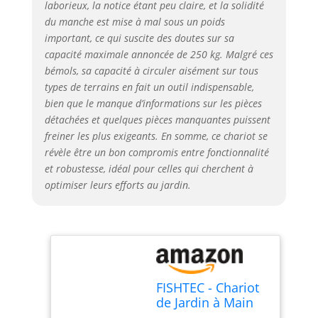
laborieux, la notice étant peu claire, et la solidité
déplacer facilement
sans effort. Elle est
du manche est mise à mal sous un poids
adapté avec tout type
important, ce qui suscite des doutes sur sa
de terrain. Les roues
capacité maximale annoncée de 250 kg. Malgré ces
tourne en même
bémols, sa capacité à circuler aisément sur tous
temps que le manche
types de terrains en fait un outil indispensable,
ce qui vous permet de
bien que le manque d’informations sur les pièces
tourner la brouette
détachées et quelques pièces manquantes puissent
facilement. 🌿
freiner les plus exigeants. En somme, ce chariot se
CARACTERISTIQUES -
révèle être un bon compromis entre fonctionnalité
Capacité 75 Litres -
et robustesse, idéal pour celles qui cherchent à
Charge maximale 250
optimiser leurs efforts au jardin.
kg - Poids : 16 kg -
Dimensions cuve : 86.5
x 60.5 x 22 cm - 4
Roues gonflées
Ø260mm jantes métal
- Garantie 2 ans
FISHTEC - Chariot
de Jardin à Main
75L - Remorque