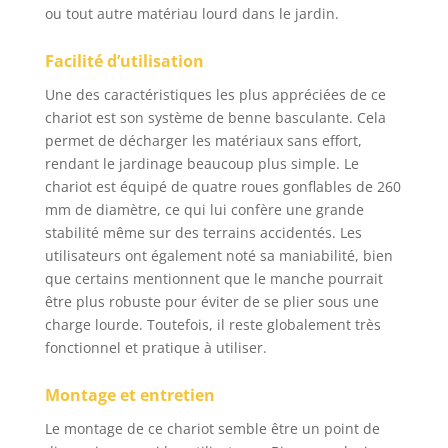
ou tout autre matériau lourd dans le jardin.
une brouette solide et
de qualité pour tous
Facilité d’utilisation
vos travaux de jardin.
🌿 INDISPENSABLE - La
Une des caractéristiques les plus appréciées de ce
brouette 4 roues est
chariot est son système de benne basculante. Cela
un outil indispensable
permet de décharger les matériaux sans effort,
pour jardiner, et éviter
rendant le jardinage beaucoup plus simple. Le
de porter des charges
chariot est équipé de quatre roues gonflables de 260
lourdes. Grâce a son
long manche vous
mm de diamètre, ce qui lui confère une grande
aller pouvoir la
stabilité même sur des terrains accidentés. Les
déplacer facilement
utilisateurs ont également noté sa maniabilité, bien
sans effort. Elle est
que certains mentionnent que le manche pourrait
adapté avec tout type
être plus robuste pour éviter de se plier sous une
de terrain. Les roues
charge lourde. Toutefois, il reste globalement très
tourne en même
fonctionnel et pratique à utiliser.
temps que le manche
ce qui vous permet de
Montage et entretien
tourner la brouette
facilement. 🌿
Le montage de ce chariot semble être un point de
CARACTERISTIQUES -