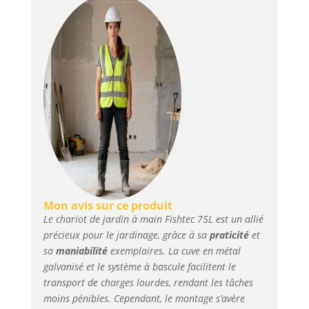
chariot 4 roues
bénéficie d’une benne
basculante afin de
vider votre terre par
exemple sans effort. 🌿
SOLIDE - La Brouette
Jardin est fabriqué en
métal Galvanisé et en
Acier. La cuve ne
rouillera pas. Enfin
une brouette solide et
de qualité pour tous
vos travaux de jardin.
🌿 INDISPENSABLE - La
Mon avis sur ce produit
brouette 4 roues est
Le chariot de jardin à main Fishtec 75L est un allié
un outil indispensable
précieux pour le jardinage, grâce à sa
praticité
et
pour jardiner, et éviter
sa
maniabilité
exemplaires. La cuve en métal
de porter des charges
galvanisé et le système à bascule facilitent le
lourdes. Grâce a son
transport de charges lourdes, rendant les tâches
long manche vous
moins pénibles. Cependant, le montage s’avère
aller pouvoir la