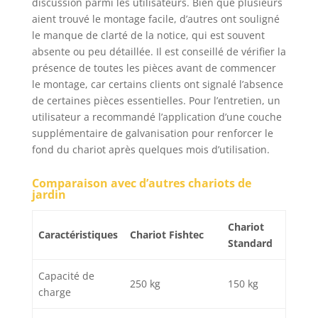
discussion parmi les utilisateurs. Bien que plusieurs
Capacité 75 Litres -
aient trouvé le montage facile, d’autres ont souligné
Charge maximale 250
le manque de clarté de la notice, qui est souvent
kg - Poids : 16 kg -
absente ou peu détaillée. Il est conseillé de vérifier la
Dimensions cuve : 86.5
présence de toutes les pièces avant de commencer
x 60.5 x 22 cm - 4
Roues gonflées
le montage, car certains clients ont signalé l’absence
Ø260mm jantes métal
de certaines pièces essentielles. Pour l’entretien, un
- Garantie 2 ans
utilisateur a recommandé l’application d’une couche
supplémentaire de galvanisation pour renforcer le
fond du chariot après quelques mois d’utilisation.
Comparaison avec d’autres chariots de
jardin
Chariot
Caractéristiques
Chariot Fishtec
Standard
Capacité de
250 kg
150 kg
charge