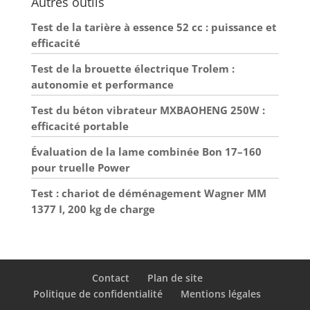
Autres outils
de 550 kg te permet de
transporter facilement
de grandes quantités de
Test de la tarière à essence 52 cc : puissance et
marchandises lourdes.
efficacité
Qu'il s'agisse de terre, de
pierres, d'outils de
jardinage et bien plus
Test de la brouette électrique Trolem :
encore, le chariot de
autonomie et performance
jardin XXL dispose d'une
grande capacité de
chargement. FACILE À
Test du béton vibrateur MXBAOHENG 250W :
UTILISER : Grâce aux 4
efficacité portable
grandes roues profilées
gonflables avec jantes en
acier à roulement à billes
Évaluation de la lame combinée Bon 17–160
et à la direction à fusée,
pour truelle Power
tu peux tirer et
manoeuvrer la charrette
à bras très facilement,
Test : chariot de déménagement Wagner MM
même sur des terrains
1377 I, 200 kg de charge
irréguliers ou boueux.
La poignée rembourrée
et antidérapante est un
autre avantage du
chariot de plage
UTILISATION
POLYVALENTE : Un génie
Contact
Plan de site
du transport -
multifonction et
Politique de confidentialité
Mentions légales
polyvalent. Le chariot à