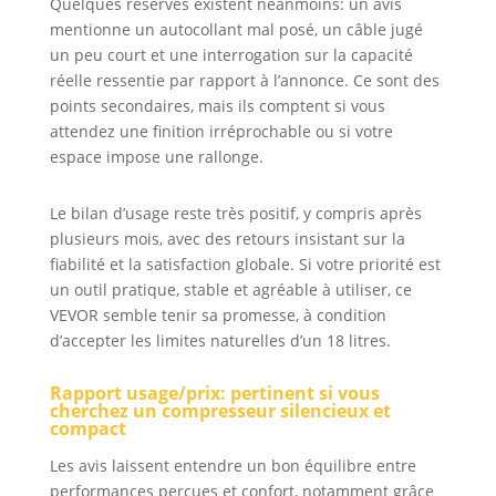
Quelques réserves existent néanmoins: un avis
ou de stockage est
mentionne un autocollant mal posé, un câble jugé
trop élevée, le
compresseur
un peu court et une interrogation sur la capacité
s'arrête
réelle ressentie par rapport à l’annonce. Ce sont des
automatiquement
points secondaires, mais ils comptent si vous
ou offre une
attendez une finition irréprochable ou si votre
protection contre
espace impose une rallonge.
la surpression.
Le bilan d’usage reste très positif, y compris après
plusieurs mois, avec des retours insistant sur la
fiabilité et la satisfaction globale. Si votre priorité est
un outil pratique, stable et agréable à utiliser, ce
VEVOR semble tenir sa promesse, à condition
d’accepter les limites naturelles d’un 18 litres.
Rapport usage/prix: pertinent si vous
cherchez un compresseur silencieux et
compact
Les avis laissent entendre un bon équilibre entre
performances perçues et confort, notamment grâce