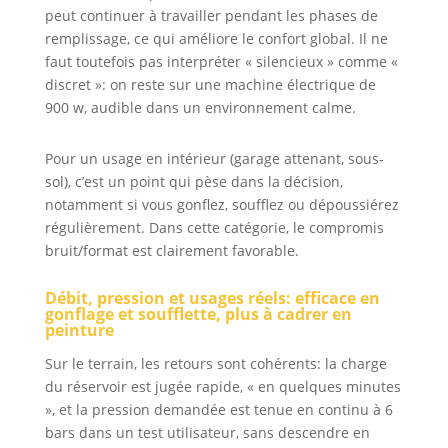
Bruit : Le
peut continuer à travailler pendant les phases de
compresseur d'air
remplissage, ce qui améliore le confort global. Il ne
ultra silencieux de
faut toutefois pas interpréter « silencieux » comme «
70 dB de VEVOR
discret »: on reste sur une machine électrique de
est construit avec
900 w, audible dans un environnement calme.
2 silencieux de
qualité. Chaque
silencieux est
Pour un usage en intérieur (garage attenant, sous-
composé d'un
sol), c’est un point qui pèse dans la décision,
couvercle de
notamment si vous gonflez, soufflez ou dépoussiérez
silencieux épaissi,
régulièrement. Dans cette catégorie, le compromis
d'un tuyau de
bruit/format est clairement favorable.
silencieux en
caoutchouc et
Débit, pression et usages réels: efficace en
d'un filtre en
gonflage et soufflette, plus à cadrer en
coton. Il ne réduit
peinture
pas seulement le
Sur le terrain, les retours sont cohérents: la charge
bruit, mais
empêche
du réservoir est jugée rapide, « en quelques minutes
efficacement la
», et la pression demandée est tenue en continu à 6
poussière fine de
bars dans un test utilisateur, sans descendre en