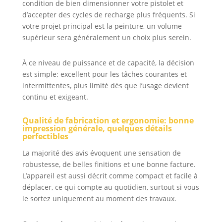
condition de bien dimensionner votre pistolet et
soudée sans
d’accepter des cycles de recharge plus fréquents. Si
soudure assurent
votre projet principal est la peinture, un volume
la capacité de
supérieur sera généralement un choix plus serein.
résister aux
explosions et aux
fuites. La Sécurité
À ce niveau de puissance et de capacité, la décision
Avant Tout : Le
est simple: excellent pour les tâches courantes et
réservoir du
intermittentes, plus limité dès que l’usage devient
compresseur d'air
continu et exigeant.
est équipé de
deux grands
Qualité de fabrication et ergonomie: bonne
ventilateurs de
impression générale, quelques détails
refroidissement et
perfectibles
d'une protection
automatique
La majorité des avis évoquent une sensation de
contre la
robustesse, de belles finitions et une bonne facture.
surchauffe pour
L’appareil est aussi décrit comme compact et facile à
éviter tout
déplacer, ce qui compte au quotidien, surtout si vous
dommage. De
le sortez uniquement au moment des travaux.
plus, lorsque la
pression actuelle