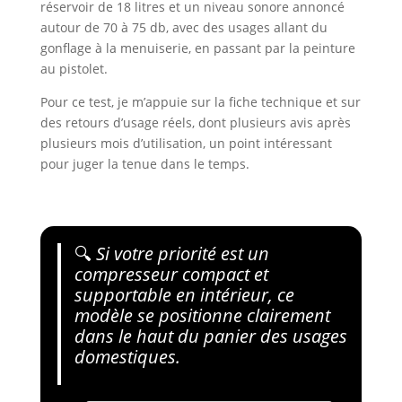
réservoir de 18 litres et un niveau sonore annoncé
autour de 70 à 75 db, avec des usages allant du
gonflage à la menuiserie, en passant par la peinture
au pistolet.
Pour ce test, je m’appuie sur la fiche technique et sur
des retours d’usage réels, dont plusieurs avis après
plusieurs mois d’utilisation, un point intéressant
pour juger la tenue dans le temps.
🔍
Si votre priorité est un
compresseur compact et
supportable en intérieur, ce
modèle se positionne clairement
dans le haut du panier des usages
domestiques.