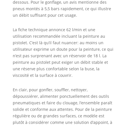
pénétrer. Conçu
dessous. Pour le gonflage, un avis mentionne des
pour Résister :
pneus montés à 5,5 bars rapidement, ce qui illustre
Notre
un débit suffisant pour cet usage.
compresseur d'air
électrique est
La fiche technique annonce 62 l/min et une
construit à partir
d'un processus à
utilisation recommandée incluant la peinture au
3 couches :
pistolet. C’est là qu’il faut nuancer: au moins un
couche résistante
utilisateur exprime un doute pour la peinture, ce qui
à la rouille et à
n’est pas surprenant avec un réservoir de 18 l. La
l'usure, couche de
peinture au pistolet peut exiger un débit stable et
fixation en poudre
une réserve plus confortable selon la buse, la
plastique et acier
viscosité et la surface à couvrir.
structurel Q235B
fournissant une
durabilité et une
En clair, pour gonfler, souffler, nettoyer,
résistance ultime
dépoussiérer, alimenter ponctuellement des outils
à la rouille. Une
pneumatiques et faire du clouage, l’ensemble paraît
pression d'appui
solide et conforme aux attentes. Pour de la peinture
maximale de 3,5
régulière ou de grandes surfaces, ce modèle est
MPa et une
plutôt à considérer comme une solution d’appoint, à
construction