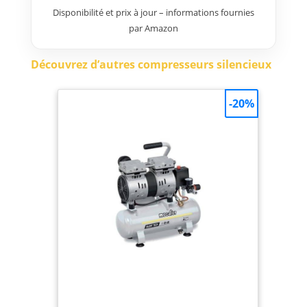
peinture, tournevis
Disponibilité et prix à jour – informations fournies
pneumatique, idéal pour le
par Amazon
gonflage de pneus, la réparation
automobile, la peinture au
pistolet, le clouage de bois, etc.
Découvrez d’autres compresseurs silencieux
Gonflage Rapide & Efficace :
Notre compresseur d'air sans
huile adopte un double tube et
-20%
un double cylindre d'admission
en même temps, ce qui permet
d'économiser efficacement du
temps et des efforts. Le tube
d'admission est fait de 150 ℃
silicone résistant aux hautes
températures et de maille
tressée en acier inoxydable,
avec une double protection
réduisant les dommages et la
corrosion. Puissance Maximale
& Sans Bruit : Le compresseur
d'air ultra silencieux de 70 dB
de VEVOR est construit avec 2