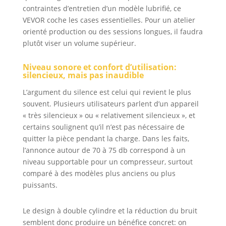
même temps, ce
contraintes d’entretien d’un modèle lubrifié, ce
qui permet
VEVOR coche les cases essentielles. Pour un atelier
d'économiser
orienté production ou des sessions longues, il faudra
efficacement du
plutôt viser un volume supérieur.
temps et des
efforts. Le tube
Niveau sonore et confort d’utilisation:
d'admission est
silencieux, mais pas inaudible
fait de 150 ℃
silicone résistant
L’argument du silence est celui qui revient le plus
aux hautes
souvent. Plusieurs utilisateurs parlent d’un appareil
températures et
« très silencieux » ou « relativement silencieux », et
de maille tressée
certains soulignent qu’il n’est pas nécessaire de
en acier
quitter la pièce pendant la charge. Dans les faits,
inoxydable, avec
l’annonce autour de 70 à 75 db correspond à un
une double
niveau supportable pour un compresseur, surtout
protection
comparé à des modèles plus anciens ou plus
réduisant les
puissants.
dommages et la
corrosion.
Puissance
Le design à double cylindre et la réduction du bruit
Maximale & Sans
semblent donc produire un bénéfice concret: on