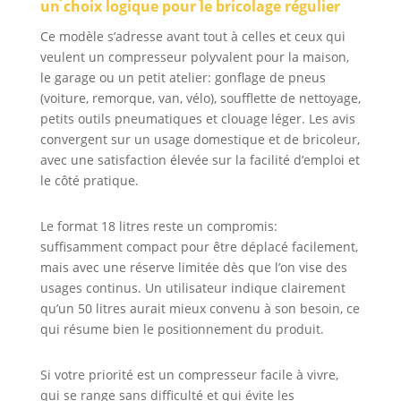
tels que pistolet à
Menuiserie
un choix logique pour le bricolage régulier
clous, clé à chocs,
Ce modèle s’adresse avant tout à celles et ceux qui
pistolet à
peinture,
veulent un compresseur polyvalent pour la maison,
tournevis
le garage ou un petit atelier: gonflage de pneus
pneumatique,
(voiture, remorque, van, vélo), soufflette de nettoyage,
idéal pour le
petits outils pneumatiques et clouage léger. Les avis
gonflage de
convergent sur un usage domestique et de bricoleur,
pneus, la
avec une satisfaction élevée sur la facilité d’emploi et
réparation
le côté pratique.
automobile, la
peinture au
pistolet, le clouage
Le format 18 litres reste un compromis:
de bois, etc.
suffisamment compact pour être déplacé facilement,
Gonflage Rapide &
mais avec une réserve limitée dès que l’on vise des
Efficace : Notre
usages continus. Un utilisateur indique clairement
compresseur d'air
qu’un 50 litres aurait mieux convenu à son besoin, ce
sans huile adopte
qui résume bien le positionnement du produit.
un double tube et
un double
Si votre priorité est un compresseur facile à vivre,
cylindre
d'admission en
qui se range sans difficulté et qui évite les