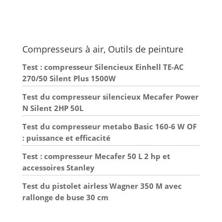
est hors tension, 2 manomètres pour mesurer la
pression de l'air dans le réservoir, une valve de
sécurité pour maintenir l'air du réservoir dans une
plage normale, des évents de dissipation de la
chaleur contre la surchauffe de la machine. Facile à
Déplacer : Le compresseur d'air est conçu avec 2
Compresseurs à air, Outils de peinture
roues et une poignée pour faciliter le déplacement
et le transport, et 2 pieds antidérapants pour la
stabilité. De plus, il est suffisamment léger pour
Test : compresseur Silencieux Einhell TE-AC
une utilisation pratique. Application Large : Le
270/50 Silent Plus 1500W
compresseur à air convient à la plupart des outils
pneumatiques pour le gonflage des pneus, la
réparation des véhicules et la rénovation de la
Test du compresseur silencieux Mecafer Power
maison, tels que les perceuses, les cloueuses, les
N Silent 2HP 50L
pistolets à calfeutrer, les clés pneumatiques, les
pistolets à peinture, les ciseaux, les pulvérisateurs
de peinture, etc.
Test du compresseur metabo Basic 160-6 W OF
: puissance et efficacité
Test : compresseur Mecafer 50 L 2 hp et
accessoires Stanley
Test du pistolet airless Wagner 350 M avec
rallonge de buse 30 cm