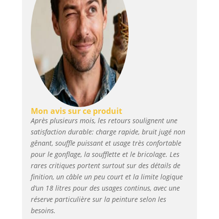
en même temps, ce qui permet
d'économiser efficacement du
temps et des efforts. Le tube
d'admission est fait de 150 ℃
silicone résistant aux hautes
températures et de maille
tressée en acier inoxydable,
avec une double protection
réduisant les dommages et la
corrosion. Puissance Maximale
& Sans Bruit : Le compresseur
Mon avis sur ce produit
d'air ultra silencieux de 70 dB
Après plusieurs mois, les retours soulignent une
de VEVOR est construit avec 2
satisfaction durable: charge rapide, bruit jugé non
silencieux de qualité. Chaque
gênant, souffle puissant et usage très confortable
silencieux est composé d'un
pour le gonflage, la soufflette et le bricolage. Les
couvercle de silencieux épaissi,
rares critiques portent surtout sur des détails de
d'un tuyau de silencieux en
caoutchouc et d'un filtre en
finition, un câble un peu court et la limite logique
coton. Il ne réduit pas
d’un 18 litres pour des usages continus, avec une
seulement le bruit, mais
réserve particulière sur la peinture selon les
empêche efficacement la
besoins.
poussière fine de pénétrer.