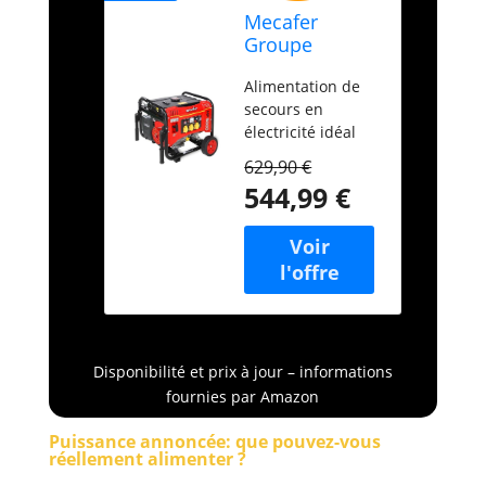
Mecafer
Groupe
electrogene
Alimentation de
MF5000
secours en
électricité idéal
pour : gros
629,90 €
bricolage, chantier
544,99 €
(plusieurs outils
simultanés),
camping-car,
caravaging,
restaurant mobile
(pizza, frites,),
éclairage pour
soirées
Disponibilité et prix à jour – informations
extérieures,
fournies par Amazon
spectacle, concert;
Puissance
Puissance annoncée: que pouvez-vous
continue : 4000W,
réellement alimenter ?
Puissance max :