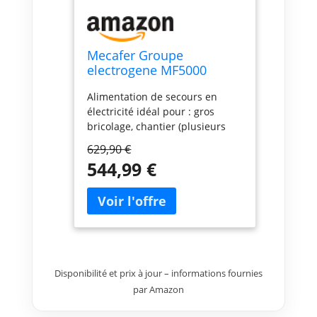
Mecafer Groupe
electrogene MF5000
Alimentation de secours en
électricité idéal pour : gros
bricolage, chantier (plusieurs
outils simultanés), camping-car,
629,90 €
caravaging, restaurant mobile
544,99 €
(pizza, frites,), éclairage pour
soirées extérieures, spectacle,
concert; Puissance continue :
4000W, Puissance max : 4300W;
Moteur : 275 cm3, 9HP max,
carburant : essence SP95E10/98;
Niveau de bruit : 96dB(A);
Disponibilité et prix à jour – informations fournies
Réservoir : 18L, Autonomie de
9H; Système AVR (régulation de
par Amazon
la tension); 3 prises NF 230V AC