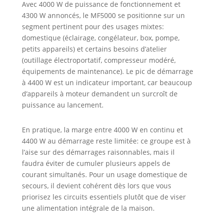
Avec 4000 W de puissance de fonctionnement et
4300W; Moteur :
275 cm3, 9HP max,
4300 W annoncés, le MF5000 se positionne sur un
carburant :
segment pertinent pour des usages mixtes:
essence
domestique (éclairage, congélateur, box, pompe,
SP95E10/98;
petits appareils) et certains besoins d’atelier
Niveau de bruit :
(outillage électroportatif, compresseur modéré,
96dB(A); Réservoir
équipements de maintenance). Le pic de démarrage
: 18L, Autonomie
à 4400 W est un indicateur important, car beaucoup
de 9H; Système
d’appareils à moteur demandent un surcroît de
AVR (régulation de
puissance au lancement.
la tension); 3
prises NF 230V AC
et 1 prise 12V DC
En pratique, la marge entre 4000 W en continu et
5A; Protection
4400 W au démarrage reste limitée: ce groupe est à
contre les
l’aise sur des démarrages raisonnables, mais il
surcharges et
faudra éviter de cumuler plusieurs appels de
système d’alerte
courant simultanés. Pour un usage domestique de
sonore si niveau
secours, il devient cohérent dès lors que vous
d’huile faible,
priorisez les circuits essentiels plutôt que de viser
crochets support
une alimentation intégrale de la maison.
pour rallonge