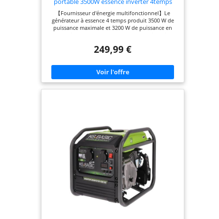
portable 3500W essence inverter 4temps
【Fournisseur d'énergie multifonctionnel】Le
générateur à essence 4 temps produit 3500 W de
puissance maximale et 3200 W de puissance en
fonctionnement. Il est capable de maintenir
facilement le système d'éclairage ou une petite
249,99 €
maison familiale, d'alimenter les climatiseurs et de
nombreux autres petits appareils électroménagers
comme les réfrigérateurs, les machines à café en
même temps. 【Fournit une énergie propre】Cette
technologie d'onduleur fournit une puissance plus
stable, produit une énergie propre pour faire
fonctionner en sécurité et prévenir les dommages
aux appareils électroniques sensibles comme les
téléphones, les tablettes, les téléviseurs et les
ordinateurs. 【Affichage multifonction】Facilite le
suivi de la tension et de la fréquence de puissance
; affiche le carburant restant, idéal pour le
changement de carburant en temps opportun ;
affiche le temps de fonctionnement cumulatif,
idéal pour la maintenance ultérieure du générateur
; affiche le temps de fonctionnement unique,
fonction de temporisation parfaite. 【 Moteur
léger et puissant 】 Seulement 26 kg, petit et
compact, facile à transporter, moteur OHV de 223
cc avec deux ports de 230 V et un connecteur DC
de 12 V, fournit beaucoup de puissance pour de
multiples tâches. 【Garantie de marque】
Maxpeedingrods garantit tous les générateurs
onduleurs contre les défauts de fabrication dans