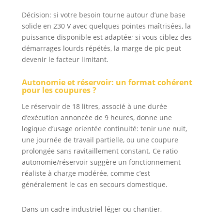
électrique;
Facilement
Décision: si votre besoin tourne autour d’une base
transportable sur
solide en 230 V avec quelques pointes maîtrisées, la
tous les sols grâce
puissance disponible est adaptée; si vous ciblez des
aux grandes roues
démarrages lourds répétés, la marge de pic peut
et poignées
devenir le facteur limitant.
basculantes
Autonomie et réservoir: un format cohérent
pour les coupures ?
Le réservoir de 18 litres, associé à une durée
d’exécution annoncée de 9 heures, donne une
logique d’usage orientée continuité: tenir une nuit,
une journée de travail partielle, ou une coupure
prolongée sans ravitaillement constant. Ce ratio
autonomie/réservoir suggère un fonctionnement
réaliste à charge modérée, comme c’est
généralement le cas en secours domestique.
Dans un cadre industriel léger ou chantier,