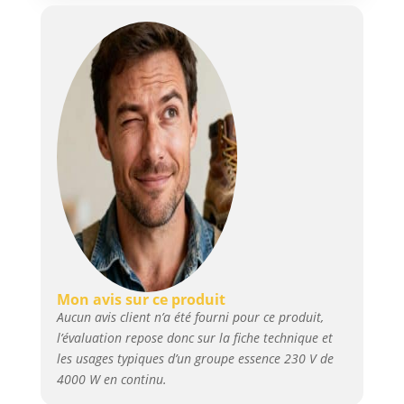
et 1 prise 12V DC 5A; Protection
contre les surcharges et
système d’alerte sonore si
niveau d’huile faible, crochets
support pour rallonge
électrique; Facilement
transportable sur tous les sols
grâce aux grandes roues et
poignées basculantes
Mon avis sur ce produit
Aucun avis client n’a été fourni pour ce produit,
l’évaluation repose donc sur la fiche technique et
les usages typiques d’un groupe essence 230 V de
4000 W en continu.