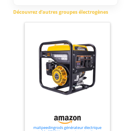
la tension); 3 prises NF 230V AC
et 1 prise 12V DC 5A; Protection
Découvrez d’autres groupes électrogènes
contre les surcharges et
système d’alerte sonore si
niveau d’huile faible, crochets
support pour rallonge
électrique; Facilement
transportable sur tous les sols
grâce aux grandes roues et
poignées basculantes
maXpeedingrods générateur électrique