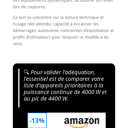
des équipements domestiques, ou assurer un relais
lors de coupures.
Ce test se concentre sur la lecture technique et
l’usage réel attendu: capacité à encaisser les
démarrages, autonomie, contraintes d’exploitation et
profils d’utilisateurs pour lesquels ce modèle a du
sens.
🔍
Pour valider l’adéquation,
l’essentiel est de comparer votre
liste d’appareils prioritaires à la
puissance continue de 4000 W et
au pic de 4400 W.
-13%