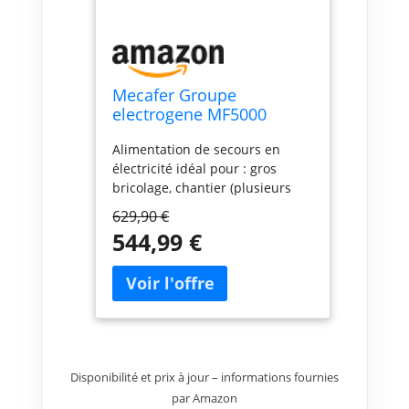
Mecafer Groupe
electrogene MF5000
Alimentation de secours en
électricité idéal pour : gros
bricolage, chantier (plusieurs
outils simultanés), camping-car,
629,90 €
caravaging, restaurant mobile
544,99 €
(pizza, frites,), éclairage pour
soirées extérieures, spectacle,
concert; Puissance continue :
4000W, Puissance max : 4300W;
Moteur : 275 cm3, 9HP max,
carburant : essence SP95E10/98;
Niveau de bruit : 96dB(A);
Disponibilité et prix à jour – informations fournies
Réservoir : 18L, Autonomie de
9H; Système AVR (régulation de
par Amazon