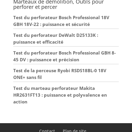
vibrations. Contenu de
Marteaux de démolition, Outils pour
poignée auxiliaire peut
la livraison : marteau de
pivoter de 180°,
perforer et percer
démolition Scheppach
permettant au marteau
AB 1900, burin pointu et
démolisseur de s’adapter
Test du perforateur Bosch Professional 18V
plat de 30 mm, mallette
en toute flexibilité à
de transport et de
n’importe quelle
GBH 18V-22 : puissance et sécurité
rangement
position de travail.
Robuste et durable, le
Test du perforateur DeWalt D25133K :
marteau démolisseur est
conçu aussi pour un
puissance et efficacité
fonctionnement continu
dans des conditions
Test du perforateur Bosch Professional GBH 8-
difficiles. Vendu avec un
pointeau et un burin
45 DV : puissance et précision
plat, le marteau
démolisseur est
Test de la perceuse Ryobi RSDS18BL-0 18V
immédiatement
opérationnel. L’outil est
ONE+ sans fil
vendu dans sa mallette
de transport et de
Test du marteau perforateur Makita
rangement très pratique.
HR2631FT13 : puissance et polyvalence en
action
Contact
Plan de site