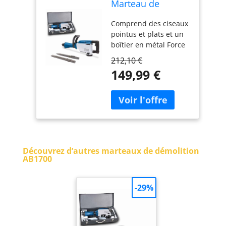
Marteau de
démolition
Comprend des ciseaux
AB1700 50 J
pointus et plats et un
1700W Coffret
boîtier en métal Force
Métallique inclus
d'impact de 50 joules
212,10 €
Changement d'outil
149,99 €
facile et rapide
Poignée en D avec
prise souple pour un
fonctionnement à
faible vibration La
conception compacte
et fine permet de
Découvrez d’autres marteaux de démolition
travailler dans les
AB1700
zones difficiles d'accès
-29%