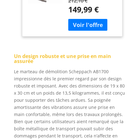
212,10 €
Changement d'outil
149,99 €
facile et rapide
Poignée en D avec
prise souple pour un
fonctionnement à
faible vibration La
conception compacte
et fine permet de
Un design robuste et une prise en main
travailler dans les
assurée
zones difficiles d'accès
Le marteau de démolition Scheppach AB1700
impressionne dès le premier regard par son design
robuste et imposant. Avec des dimensions de 19 x 80
x 30 cm et un poids de 13,5 kilogrammes, il est conçu
pour supporter des tâches ardues. Sa poignée
amortissante des vibrations assure une prise en
main confortable, même lors des travaux prolongés.
Bien que certains utilisateurs aient remarqué que la
boîte métallique de transport pouvait subir des
dommages pendant le transport, cela n’affecte en