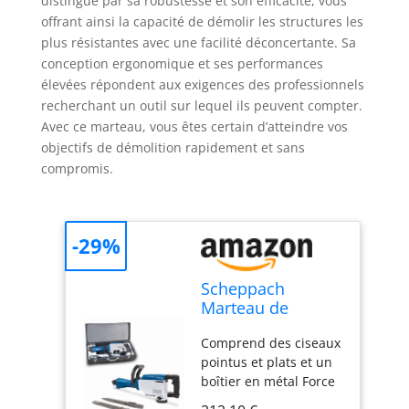
distingue par sa robustesse et son efficacité, vous
offrant ainsi la capacité de démolir les structures les
plus résistantes avec une facilité déconcertante. Sa
conception ergonomique et ses performances
élevées répondent aux exigences des professionnels
recherchant un outil sur lequel ils peuvent compter.
Avec ce marteau, vous êtes certain d’atteindre vos
objectifs de démolition rapidement et sans
compromis.
-29%
Scheppach
Marteau de
démolition
Comprend des ciseaux
AB1700 50 J
pointus et plats et un
1700W Coffret
boîtier en métal Force
Métallique inclus
d'impact de 50 joules