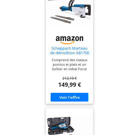
Scheppach Marteau
de démolition AB1700
50 J 1700W Coffret
Comprend des ciseaux
Métallique inclus
pointus et plats et un
boîtier en métal Force
d'impact de 50 joules
212,10 €
Changement d'outil
facile et rapide Poignée
149,99 €
en D avec prise souple
pour un fonctionnement
à faible vibration La
conception compacte et
fine permet de travailler
dans les zones difficiles
d'accès