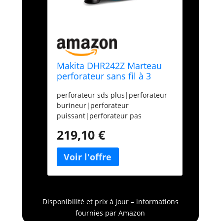
Makita DHR242Z Marteau
perforateur sans fil à 3
modes 18 V Boîtier nu
perforateur sds plus|perforateur
burineur|perforateur
puissant|perforateur pas
cher|perforateur
219,10 €
makita|perforateur sans
fil|marteau perforateur|achat
perforateur|perforateur 18
V|perforateur sur
batterie|perforateur
seul|perforateur
maçonnerie|DHR242Z|DHR242
Disponibilité et prix à jour – informations
fournies par Amazon