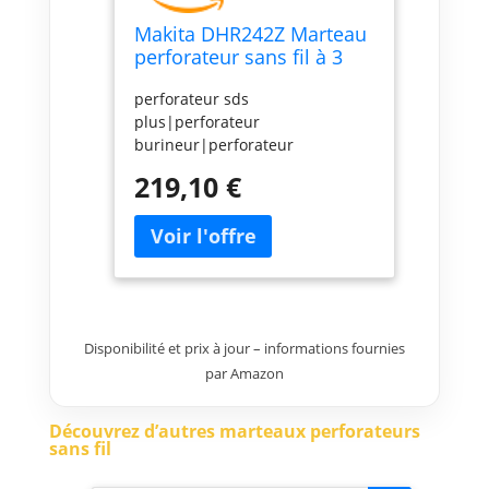
Makita DHR242Z Marteau
perforateur sans fil à 3
modes 18 V Boîtier nu
perforateur sds
plus|perforateur
burineur|perforateur
puissant|perforateur pas
219,10 €
cher|perforateur
makita|perforateur sans
fil|marteau perforateur|achat
perforateur|perforateur 18
V|perforateur sur
batterie|perforateur
seul|perforateur
Disponibilité et prix à jour – informations fournies
maçonnerie|DHR242Z|DHR242
par Amazon
Découvrez d’autres marteaux perforateurs
sans fil