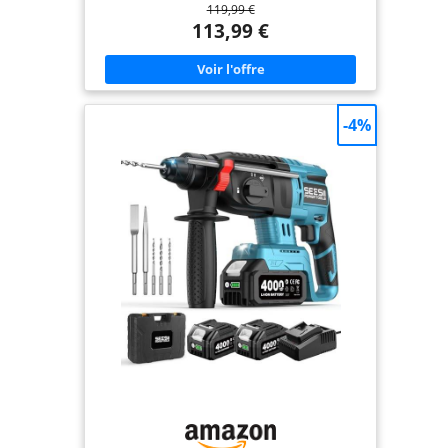
119,99 €
vie. Avec une vitesse de 0-1500 tr/min et 4850 BPM,
il garantit un perçage rapide et efficace sur béton,
113,99 €
brique, bois et métal Batteries 2x4.0Ah et Chargeur
Rapide Inclus: Livré avec deux batteries lithium-ion
4.0Ah 20V et un chargeur rapide, pour une
autonomie prolongée et un travail sans
interruption. L'indicateur LED de batterie vous
permet de vérifier l'état de charge à tout moment
-4%
pour les chantiers extérieurs Système SDS-PLUS et
Changement Rapide des Forets: Le mandrin SDS-
PLUS permet un changement d'accessoires rapide
et sécurisé sans outil. Compatible avec la majorité
des forets et burins SDS-PLUS du marché pour le
perçage, le burinage et le vissage sur divers
matériaux de construction Confort et Sécurité
Améliorés: Doté d'un design antivibration et d'une
poignée ergonomique, ce perforateur réduit
efficacement la fatigue et protège vos poignets.
L'embrayage de sécurité arrête automatiquement
l'appareil en cas de surcharge pour une utilisation
plus sûre Kit Complet avec LED et Coffret: Équipé
d'un éclairage LED pour les zones sombres et livré
avec tous les accessoires nécessaires : 6 forets SDS
(6/8/10/12x150mm), 2 burins, une poignée latérale,
une jauge de profondeur, une paire de gants et un
coffret rigide. Prêt à l'emploi dès la réception