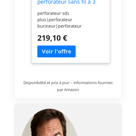
perforateur sans fil à 3
modes 18 V Boîtier nu
perforateur sds
plus|perforateur
burineur|perforateur
puissant|perforateur pas
219,10 €
cher|perforateur
makita|perforateur sans
fil|marteau perforateur|achat
perforateur|perforateur 18
V|perforateur sur
batterie|perforateur
seul|perforateur
Disponibilité et prix à jour – informations fournies
maçonnerie|DHR242Z|DHR242
par Amazon