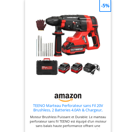
-5%
TEENO Marteau Perforateur sans Fil 20V
Brushless, 2 Batteries 4.0Ah & Chargeur,
1500RPM, 4850BPM, SDS-PLUS, LED, Design
Moteur Brushless Puissant et Durable: Le marteau
Antivibration, Perforateur Burineur avec 8
perforateur sans fil TEENO est équipé d'un moteur
Accessoires et Coffret
sans balais haute performance offrant une
puissance stable de 2.6J et une longue durée de