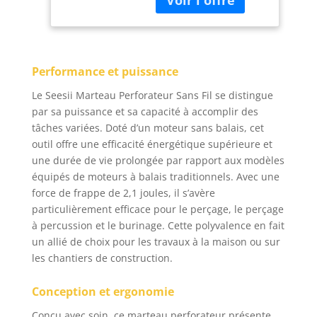
Dispositif de
portabilité maximale
Sécurité Anti-
pour vos projets sur
torsion, Perceuse
béton, carrelage ou
à Percussion pour
bois. Sa forme
la Domestiques et
Performance et puissance
compacte en fait un
le Bricolage
marteau perforateur
Le Seesii Marteau Perforateur Sans Fil se distingue
sans fil pratique pour
par sa puissance et sa capacité à accomplir des
les espaces exigus,
tâches variées. Doté d’un moteur sans balais, cet
garantissant confort et
outil offre une efficacité énergétique supérieure et
contrôle aux artisans,
une durée de vie prolongée par rapport aux modèles
propriétaires et
bricoleurs. Plus besoin
équipés de moteurs à balais traditionnels. Avec une
de rallonge, seulement
force de frappe de 2,1 joules, il s’avère
des outils
particulièrement efficace pour le perçage, le perçage
électroportatifs fiables
à percussion et le burinage. Cette polyvalence en fait
pour les travaux
un allié de choix pour les travaux à la maison ou sur
intérieurs et
les chantiers de construction.
extérieurs. [Forte
énergie d’impact pour
Conception et ergonomie
les rénovations]: Avec
2,1 J d’énergie d’impact
Conçu avec soin, ce marteau perforateur présente