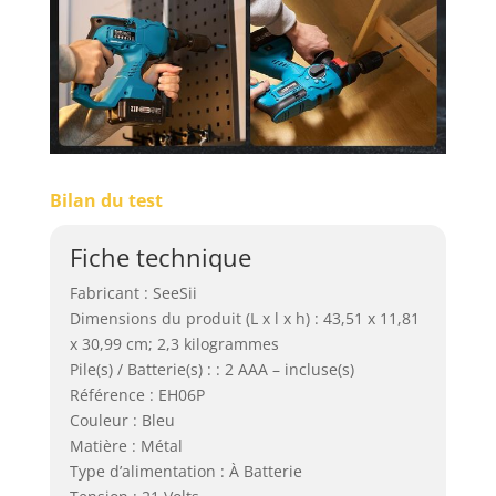
la productivité. Le
mandrin SDS-Plus
robuste maintient
fermement différentes
mèches. [Ce Produit
Comprend]:
1*Marteau perforateur
sans fil, 2*4000 mAh
Batteries, 1*Manche
Bilan du test
auxiliaire, 3*SDS PLUS
Forets (6/8/10mm
Fiche technique
chacun), 1*Jauge de
profondeur,
Fabricant : SeeSii
1*Chargeur, 1*Manuel
Dimensions du produit (L x l x h) : 43,51 x 11,81
d'instruction, 1*Boîte
x 30,99 cm; 2,3 kilogrammes
de rangement en
Pile(s) / Batterie(s) : : 2 AAA – incluse(s)
plastique. L'équipe de
Référence : EH06P
Seesii offre également
Couleur : Bleu
une garantie de 3 ans
Matière : Métal
et un support
Type d’alimentation : À Batterie
technique à vie