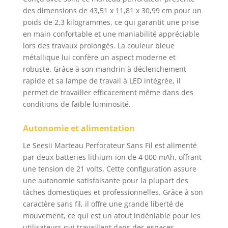
et 1500 coups/min,
des dimensions de 43,51 x 11,81 x 30,99 cm pour un
cette perceuse
poids de 2,3 kilogrammes, ce qui garantit une prise
perforateur sans fil fait
en main confortable et une maniabilité appréciable
aussi office de
lors des travaux prolongés. La couleur bleue
marteau perforateur
métallique lui confère un aspect moderne et
compact pour enlever
robuste. Grâce à son mandrin à déclenchement
du carrelage, percer
des trous d’ancrage ou
rapide et sa lampe de travail à LED intégrée, il
réaliser de petits
permet de travailler efficacement même dans des
travaux de
conditions de faible luminosité.
construction. Son
moteur brushless avec
Autonomie et alimentation
bobinage en cuivre
assure plus
Le Seesii Marteau Perforateur Sans Fil est alimenté
d’efficacité, moins
par deux batteries lithium-ion de 4 000 mAh, offrant
d’entretien et une
une tension de 21 volts. Cette configuration assure
durée de vie
une autonomie satisfaisante pour la plupart des
prolongée. [Modes
tâches domestiques et professionnelles. Grâce à son
multifonctions 4-en-1]:
caractère sans fil, il offre une grande liberté de
Basculez facilement
mouvement, ce qui est un atout indéniable pour les
entre perçage,
utilisateurs qui travaillent dans des espaces