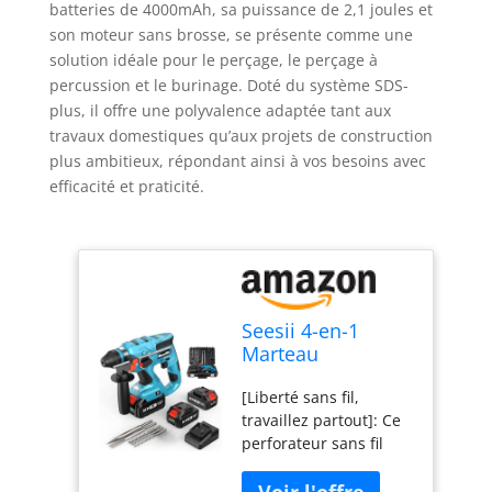
batteries de 4000mAh, sa puissance de 2,1 joules et
son moteur sans brosse, se présente comme une
solution idéale pour le perçage, le perçage à
percussion et le burinage. Doté du système SDS-
plus, il offre une polyvalence adaptée tant aux
travaux domestiques qu’aux projets de construction
plus ambitieux, répondant ainsi à vos besoins avec
efficacité et praticité.
Seesii 4-en-1
Marteau
Perforateur Sans
[Liberté sans fil,
Fil: 2 x 4,0Ah
travaillez partout]: Ce
Batteries, 2,1J,
perforateur sans fil
Moteur sans
léger (seulement 2,3
Brosse, SDS-plus,
kg) offre une