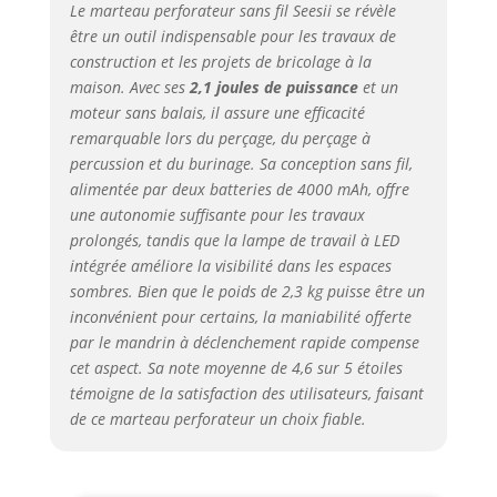
2,1 J d’énergie d’impact
Le marteau perforateur sans fil Seesii se révèle
et 1500 coups/min,
être un outil indispensable pour les travaux de
cette perceuse
construction et les projets de bricolage à la
perforateur sans fil fait
maison. Avec ses
2,1 joules de puissance
et un
aussi office de
moteur sans balais, il assure une efficacité
marteau perforateur
remarquable lors du perçage, du perçage à
compact pour enlever
percussion et du burinage. Sa conception sans fil,
du carrelage, percer
alimentée par deux batteries de 4000 mAh, offre
des trous d’ancrage ou
une autonomie suffisante pour les travaux
réaliser de petits
prolongés, tandis que la lampe de travail à LED
travaux de
intégrée améliore la visibilité dans les espaces
construction. Son
moteur brushless avec
sombres. Bien que le poids de 2,3 kg puisse être un
bobinage en cuivre
inconvénient pour certains, la maniabilité offerte
assure plus
par le mandrin à déclenchement rapide compense
d’efficacité, moins
cet aspect. Sa note moyenne de 4,6 sur 5 étoiles
d’entretien et une
témoigne de la satisfaction des utilisateurs, faisant
durée de vie
de ce marteau perforateur un choix fiable.
prolongée. [Modes
multifonctions 4-en-1]:
Basculez facilement