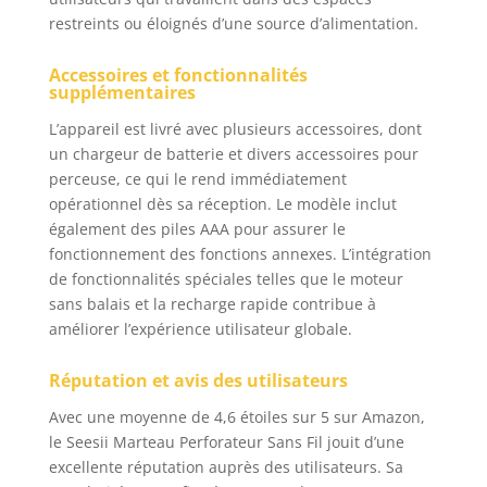
percussion et
restreints ou éloignés d’une source d’alimentation.
burinage avec ce
marteau perforateur
SDS Plus. Que ce soit
Accessoires et fonctionnalités
supplémentaires
pour installer des
étagères, buriner du
L’appareil est livré avec plusieurs accessoires, dont
carrelage ou fixer des
un chargeur de batterie et divers accessoires pour
boulons dans les
perceuse, ce qui le rend immédiatement
murs, ce perforateur à
opérationnel dès sa réception. Le modèle inclut
batterie polyvalent
également des piles AAA pour assurer le
s’adapte à chaque
fonctionnement des fonctions annexes. L’intégration
tâche et remplace trois
outils essentiels en un
de fonctionnalités spéciales telles que le moteur
seul. [Autonomie
sans balais et la recharge rapide contribue à
prolongée avec deux
améliorer l’expérience utilisateur globale.
batteries]: Équipée de
deux batteries 21V
Réputation et avis des utilisateurs
4000mAh et d’un
chargeur rapide, cette
Avec une moyenne de 4,6 étoiles sur 5 sur Amazon,
perceuse à percussion
le Seesii Marteau Perforateur Sans Fil jouit d’une
sans fil garantit une
excellente réputation auprès des utilisateurs. Sa
plus grande