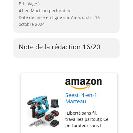
Bricolage )
41 en Marteau perforateur
Date de mise en ligne sur Amazon.fr : 16
octobre 2024
Note de la rédaction 16/20
Seesii 4-en-1
Marteau
Perforateur Sans
[Liberté sans fil,
Fil: 2 x 4,0Ah
travaillez partout]: Ce
Batteries, 2,1J,
perforateur sans fil
Moteur sans
léger (seulement 2,3
Brosse, SDS-plus,