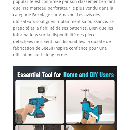
popularité est confirmée par son classement en tant
autonomie et moins
que 41e marteau perforateur le plus vendu dans la
d’interruptions. Idéale
catégorie Bricolage sur Amazon. Les avis des
pour une utilisation
utilisateurs soulignent notamment sa puissance, sa
continue dans tous vos
praticité et la fiabilité de ses batteries. Bien que les
projets. [Design
informations sur la disponibilité des pièces
ergonomique et
détachées ne soient pas disponibles, la qualité de
convivial]: Doté d’un
embrayage de sécurité
fabrication de SeeSii inspire confiance pour une
anti-rotation et d’un
utilisation sur le long terme.
variateur de vitesse, ce
marteau perforateur
sans fil assure un
perçage précis et une
protection accrue dans
le bois, le carrelage, le
métal et la
maçonnerie. La lampe
LED intégrée offre une
visibilité optimale
même en faible
luminosité, améliorant