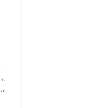
 et
 de