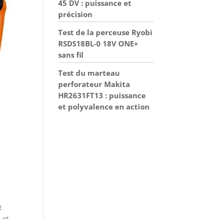
45 DV : puissance et
précision
Test de la perceuse Ryobi
RSDS18BL-0 18V ONE+
sans fil
Test du marteau
perforateur Makita
HR2631FT13 : puissance
et polyvalence en action
R
 et