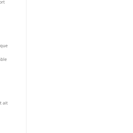
ort
 que
able
 ait
,