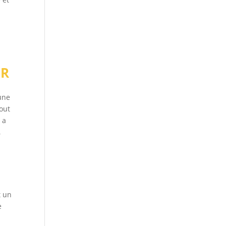
OR
’une
tout
 a
,
t un
e