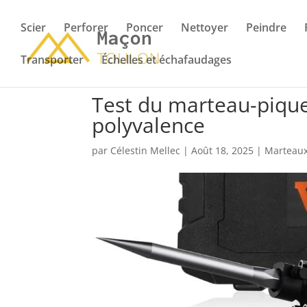
Scier
Perforer
Poncer
Nettoyer
Peindre
Transporter
Échelles et échafaudages
Test du marteau-piqu
polyvalence
par
Célestin Mellec
|
Août 18, 2025
|
Marteaux