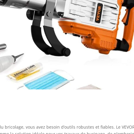
u bricolage, vous avez besoin d’outils robustes et fiables. Le VEVO
me la solution idéale pour vos travaux de burinage, de plomberie