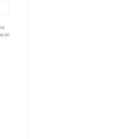
ent
ue et