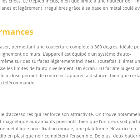
 les chocs. Le trépied inclus, bien que limité à une hauteur de 1 m
planes et légèrement irrégulières grâce à sa base en métal coulé a
ormances
 laser, permettant une couverture complète à 360 degrés, idéale po
’alignement de murs. L’appareil est équipé d’un système d’auto-
 même sur des surfaces légèrement inclinées. Toutefois, il émet u
se les limites de l’auto-nivellement. Un écran LED facilite la gestio
e incluse permet de contrôler l’appareil à distance, bien que cert
 la télécommande.
ie d’accessoires qui renforce son attractivité. On trouve notammen
t magnétique aux aimants puissants, bien que l’un d’eux soit parfo
que métallique pour fixation murale, une plateforme élévatrice en
lip en plastique noir complètent l’ensemble. De plus, deux batteri