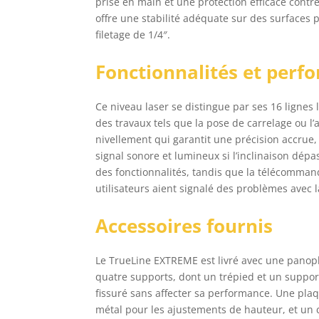
prise en main et une protection efficace contre
offre une stabilité adéquate sur des surfaces 
filetage de 1/4″.
Fonctionnalités et perf
Ce niveau laser se distingue par ses 16 lignes
des travaux tels que la pose de carrelage ou l
nivellement qui garantit une précision accrue,
signal sonore et lumineux si l’inclinaison dépas
des fonctionnalités, tandis que la télécommand
utilisateurs aient signalé des problèmes avec
Accessoires fournis
Le TrueLine EXTREME est livré avec une panopl
quatre supports, dont un trépied et un suppor
fissuré sans affecter sa performance. Une pla
métal pour les ajustements de hauteur, et un c