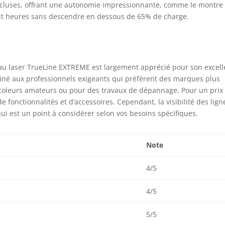
incluses, offrant une autonomie impressionnante, comme le montre
 huit heures sans descendre en dessous de 65% de charge.
eau laser TrueLine EXTREME est largement apprécié pour son excell
estiné aux professionnels exigeants qui préfèrent des marques plus
ricoleurs amateurs ou pour des travaux de dépannage. Pour un prix
de fonctionnalités et d’accessoires. Cependant, la visibilité des lign
qui est un point à considérer selon vos besoins spécifiques.
Note
4/5
4/5
5/5