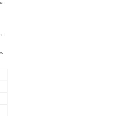
 un
ent
es