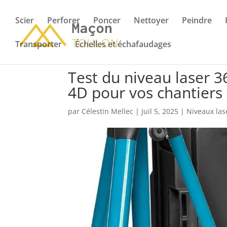
Scier
Perforer
Poncer
Nettoyer
Peindre
Transporter
Échelles et échafaudages
Test du niveau laser 
4D pour vos chantiers
par
Célestin Mellec
|
Juil 5, 2025
|
Niveaux las