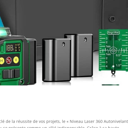
lé de la réussite de vos projets, le « Niveau Laser 360 Autonivelan
» se présente comme un allié indispensable. Grâce à sa haute