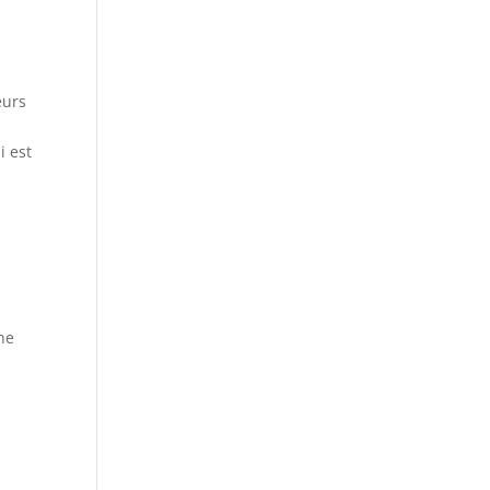
eurs
i est
ine