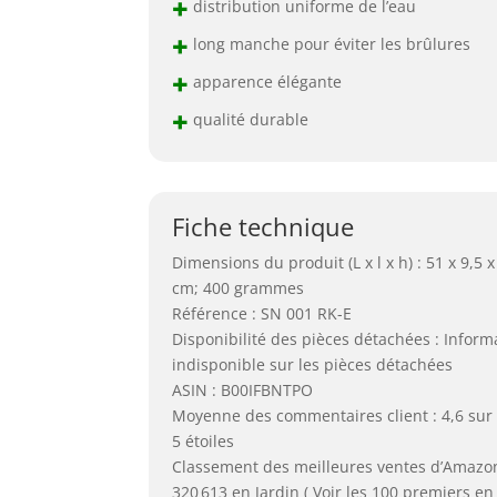
+
distribution uniforme de l’eau
+
long manche pour éviter les brûlures
+
apparence élégante
+
qualité durable
Fiche technique
Dimensions du produit (L x l x h) : 51 x 9,5 x
cm; 400 grammes
Référence : SN 001 RK-E
Disponibilité des pièces détachées : Inform
indisponible sur les pièces détachées
ASIN : B00IFBNTPO
Moyenne des commentaires client : 4,6 sur
5 étoiles
Classement des meilleures ventes d’Amazon
320 613 en Jardin ( Voir les 100 premiers en