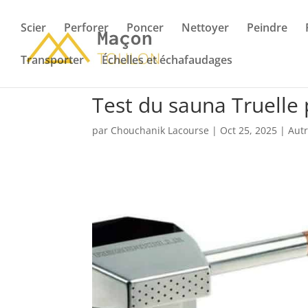
Scier
Perforer
Poncer
Nettoyer
Peindre
Transporter
Échelles et échafaudages
Test du sauna Truelle 
par
Chouchanik Lacourse
|
Oct 25, 2025
|
Autr