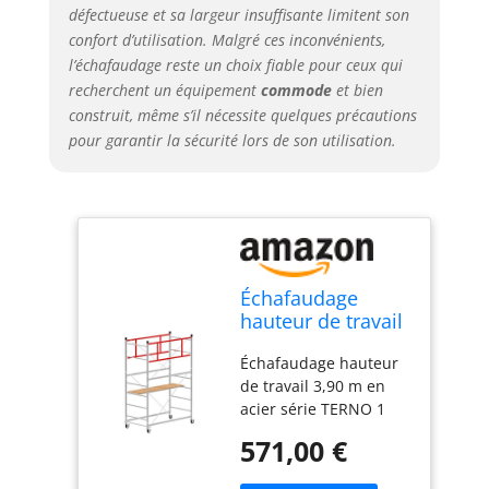
défectueuse et sa largeur insuffisante limitent son
confort d’utilisation. Malgré ces inconvénients,
l’échafaudage reste un choix fiable pour ceux qui
recherchent un équipement
commode
et bien
construit, même s’il nécessite quelques précautions
pour garantir la sécurité lors de son utilisation.
Échafaudage
hauteur de travail
3,90 m en acier
Échafaudage hauteur
série TERNO 1
de travail 3,90 m en
Made en Italy |
acier série TERNO 1
SCEDIL
Made en Italy | SCEDIL
571,00 €
BUILDING_MATERIAL
SCEDIL