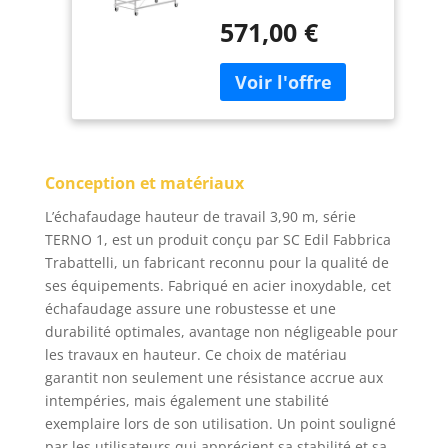
Made en Italy | SCEDIL
571,00 €
BUILDING_MATERIAL
SCEDIL
Conception et matériaux
L’échafaudage hauteur de travail 3,90 m, série
TERNO 1, est un produit conçu par SC Edil Fabbrica
Trabattelli, un fabricant reconnu pour la qualité de
ses équipements. Fabriqué en acier inoxydable, cet
échafaudage assure une robustesse et une
durabilité optimales, avantage non négligeable pour
les travaux en hauteur. Ce choix de matériau
garantit non seulement une résistance accrue aux
intempéries, mais également une stabilité
exemplaire lors de son utilisation. Un point souligné
par les utilisateurs qui apprécient sa stabilité et sa