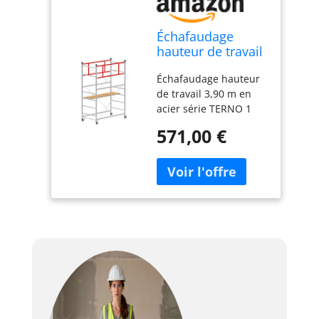
Échafaudage
hauteur de travail
3,90 m en acier
Échafaudage hauteur
série TERNO 1
de travail 3,90 m en
Made en Italy |
acier série TERNO 1
SCEDIL
Made en Italy | SCEDIL
571,00 €
BUILDING_MATERIAL
SCEDIL