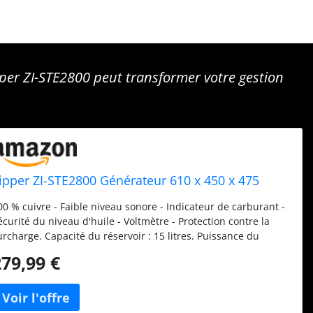
er ZI-STE2800 peut transformer votre gestion
ipper ZI-STE2800 Générateur 610 x 450 x 475
00 % cuivre - Faible niveau sonore - Indicateur de carburant -
écurité du niveau d'huile - Voltmètre - Protection contre la
urcharge. Capacité du réservoir : 15 litres. Puissance du
oteur : 4,8/3600 tr/min. 1/196 cm³. Capacité du réservoir
279,99 €
'huile : 0,6 l. Autonomie : 7,2 heures. Allumage/démarrage :
CI / palan à câble. Puissance générale : 2,5 kW. Puissance : 2,8
W - Prise : 2 x 230 V / 50 Hz - CC : 12 V-8,3 A. Niveau de
ression sonore en dB(A) : 95 - Niveau de puissance sonore en