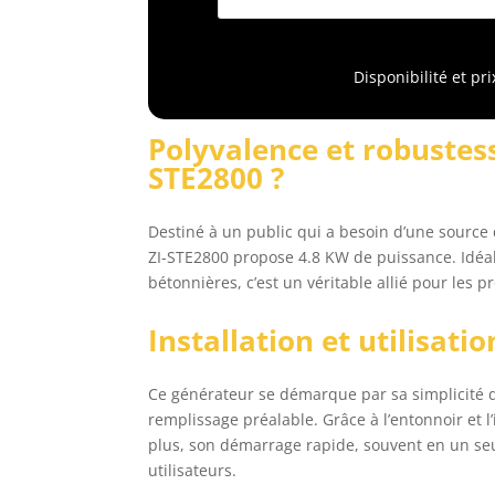
d
Disponibilité et pr
Polyvalence et robustesse
STE2800 ?
Destiné à un public qui a besoin d’une source 
ZI-STE2800 propose 4.8 KW de puissance. Idéal
bétonnières, c’est un véritable allié pour les
Installation et utilisatio
Ce générateur se démarque par sa simplicité d’in
remplissage préalable. Grâce à l’entonnoir et l’
plus, son démarrage rapide, souvent en un seul 
utilisateurs.