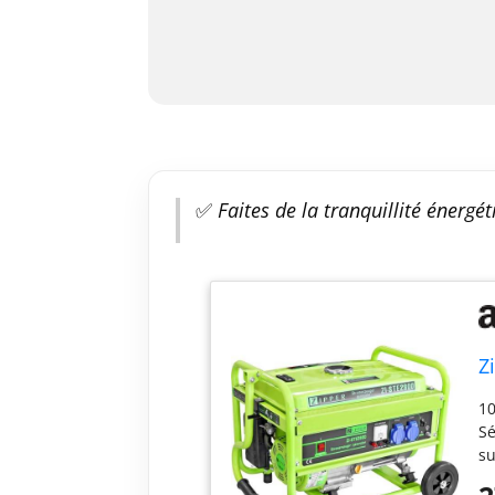
✅
Faites de la tranquillité énergé
Z
10
Sé
su
: 