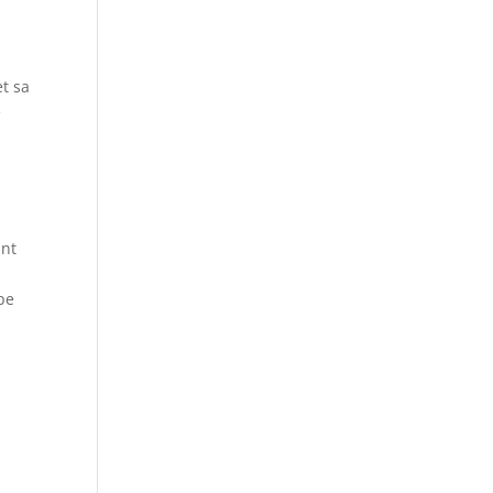
t sa
e
ant
pe