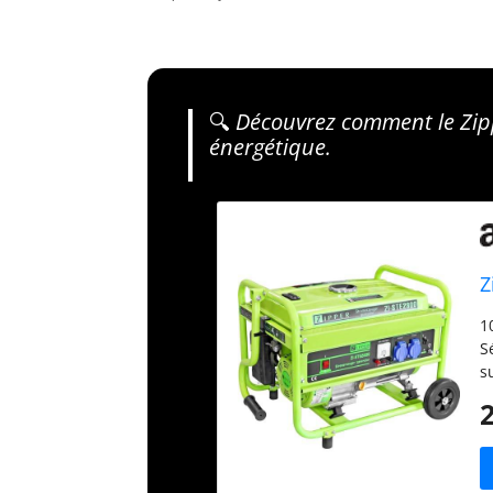
🔍
Découvrez comment le Zipp
énergétique.
Z
1
S
s
m
d
T
k
p