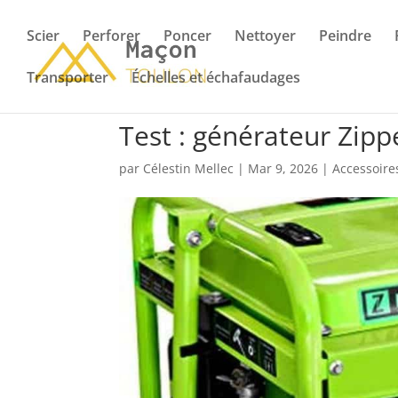
Scier
Perforer
Poncer
Nettoyer
Peindre
Transporter
Échelles et échafaudages
Test : générateur Zipp
par
Célestin Mellec
|
Mar 9, 2026
|
Accessoire