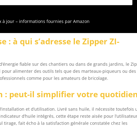
B(A) : 68
ix à jour – informations fournies par Amazon
 : à qui s’adresse le Zipper ZI-
d’énergie fiable sur des chantiers ou dans de grands jardins, le Zi
 pour alimenter des outils tels que des marteaux-piqueurs ou des
 professionnels comme pour les amateurs de bricolage.
n : peut-il simplifier votre quotidien
stallation et d’utilisation. Livré sans huile, il nécessite toutefois 
indicateur d’huile intégrés, cette étape reste aisée pour l’utilisateu
tirage, fait écho à la satisfaction générale constatée chez les