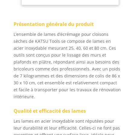
Manche télescopique
pour plâtre
en aluminium
extensible de 70 à 158
Présentation générale du produit
cm pour différentes
exigences de hauteur.
L’ensemble de lames d’écrémage pour cloisons
La poignée
sèches de KATSU Tools se compose de lames en
ergonomique
acier inoxydable mesurant 25, 40, 60 et 80 cm. Ces
antidérapante offre
outils sont conçus pour le lissage des murs et
une utilisation
plafonds en plâtre, répondant ainsi aux besoins des
confortable. Idéal pour
lisser les cloisons
bricoleurs comme des professionnels. Avec un poids
sèches, le plâtre et le
de 7 kilogrammes et des dimensions de colis de 86 x
plafond.
30 x 10 cm, cet ensemble est relativement compact
et facile à transporter pour les travaux de rénovation
intérieure.
Qualité et efficacité des lames
Les lames en acier inoxydable sont réputées pour
leur durabilité et leur efficacité. Celles-ci ne font pas
exception et offrent une surface lisse, idéale pour