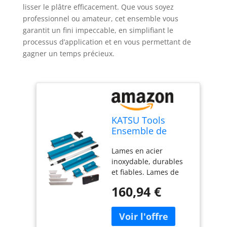
lisser le plâtre efficacement. Que vous soyez
professionnel ou amateur, cet ensemble vous
garantit un fini impeccable, en simplifiant le
processus d’application et en vous permettant de
gagner un temps précieux.
KATSU Tools
Ensemble de
lames d'écrémage
Lames en acier
pour cloisons
inoxydable, durables
sèches, lames en
et fiables. Lames de
acier inoxydable
rechange
de 25 + 40 + 60 +
160,94 €
supplémentaires de
80 cm, spatule
0,5 mm d'épaisseur
d'écrémage pour
incluses pour une
mur, plafond,
utilisation flexible.
outils de lissage