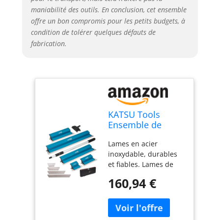
maniabilité des outils. En conclusion, cet ensemble
offre un bon compromis pour les petits budgets, à
condition de tolérer quelques défauts de
fabrication.
KATSU Tools
Ensemble de
lames d'écrémage
Lames en acier
pour cloisons
inoxydable, durables
sèches, lames en
et fiables. Lames de
acier inoxydable
rechange
de 25 + 40 + 60 +
160,94 €
supplémentaires de
80 cm, spatule
0,5 mm d'épaisseur
d'écrémage pour
incluses pour une
mur, plafond,
utilisation flexible.
outils de lissage