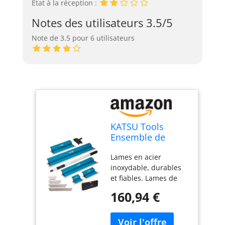
État à la réception :
Notes des utilisateurs 3.5/5
Note de 3.5 pour 6 utilisateurs
KATSU Tools
Ensemble de
lames d'écrémage
Lames en acier
pour cloisons
inoxydable, durables
sèches, lames en
et fiables. Lames de
acier inoxydable
rechange
de 25 + 40 + 60 +
160,94 €
supplémentaires de
80 cm, spatule
0,5 mm d'épaisseur
d'écrémage pour
incluses pour une
mur, plafond,