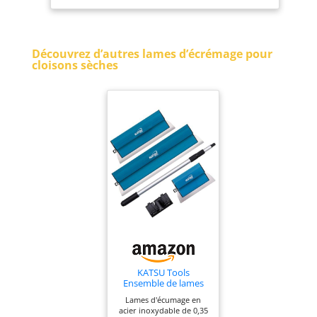
Manche télescopique
pour plâtre
en aluminium
extensible de 70 à 158
Découvrez d’autres lames d’écrémage pour
cm pour différentes
cloisons sèches
exigences de hauteur.
La poignée
ergonomique
antidérapante offre
une utilisation
confortable. Idéal pour
lisser les cloisons
sèches, le plâtre et le
plafond.
KATSU Tools
Ensemble de lames
d'écrémage pour
Lames d'écumage en
cloisons sèches,
acier inoxydable de 0,35
lames en acier