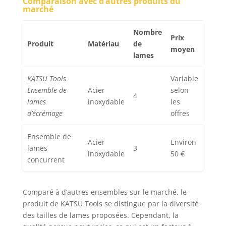
Comparaison avec d’autres produits du
marché
Nombre
Prix
Produit
Matériau
de
moyen
lames
KATSU Tools
Variable
Ensemble de
Acier
selon
4
lames
inoxydable
les
d’écrémage
offres
Ensemble de
Acier
Environ
lames
3
inoxydable
50 €
concurrent
Comparé à d’autres ensembles sur le marché, le
produit de KATSU Tools se distingue par la diversité
des tailles de lames proposées. Cependant, la