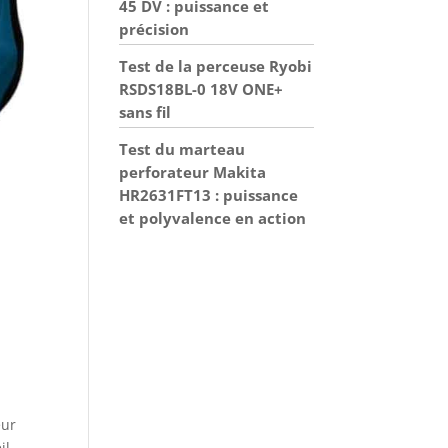
45 DV : puissance et
précision
Test de la perceuse Ryobi
RSDS18BL-0 18V ONE+
sans fil
Test du marteau
perforateur Makita
HR2631FT13 : puissance
et polyvalence en action
eur
il