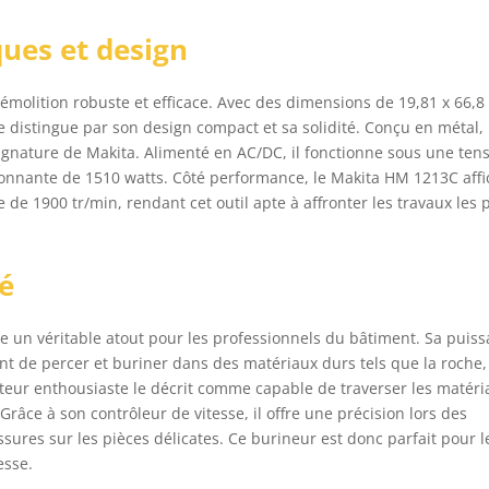
ques et design
molition robuste et efficace. Avec des dimensions de 19,81 x 66,8
e distingue par son design compact et sa solidité. Conçu en métal, 
signature de Makita. Alimenté en AC/DC, il fonctionne sous une ten
ionnante de 1510 watts. Côté performance, le Makita HM 1213C aff
de 1900 tr/min, rendant cet outil apte à affronter les travaux les 
té
tre un véritable atout pour les professionnels du bâtiment. Sa puis
nt de percer et buriner dans des matériaux durs tels que la roche,
isateur enthousiaste le décrit comme capable de traverser les matér
ce à son contrôleur de vitesse, il offre une précision lors des
ssures sur les pièces délicates. Ce burineur est donc parfait pour l
esse.