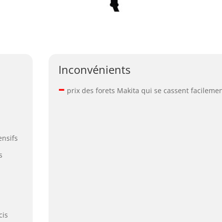
Inconvénients
–
prix des forets Makita qui se cassent facileme
ensifs
s
cis