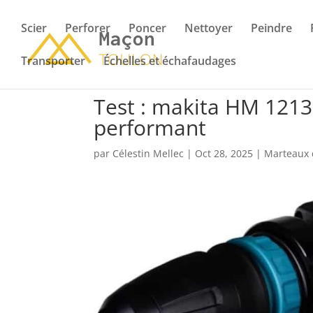
Scier
Perforer
Poncer
Nettoyer
Peindre
Transporter
Échelles et échafaudages
Test : makita HM 1213
performant
par
Célestin Mellec
|
Oct 28, 2025
|
Marteaux 