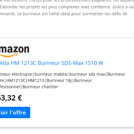
 d’aborder les projets les plus complexes avec confiance. Grâce à sa
nante, ce burineur est l’allié idéal pour surmonter les défis de
kita HM 1213C Burineur SDS-Max 1510 W
ineur electrique|burineur makita|burineur sds max|Burineur
aire|HM1213C|HM1213|Burineur 18j|Burineur
fesisonnel|Burineur chantier
3,32 €