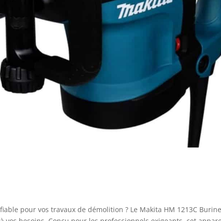
t fiable pour vos travaux de démolition ? Le Makita HM 1213C Burin
à vos besoins. Conçu pour les professionnels exigeants, cet appare