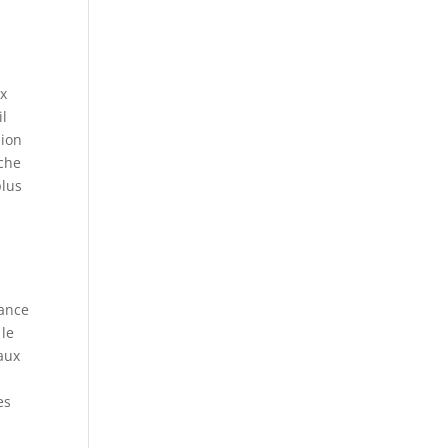
 x
il
sion
iche
plus
sance
 le
iaux
es