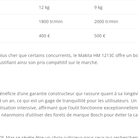
12 kg
9 kg
1800 tr/min
2000 tr/min
400 €
500 €
lus cher que certains concurrents, le Makita HM 1213C offre un b
stifiant ainsi son prix compétitif sur le marché.
néficie d’une garantie constructeur qui rassure quant à sa longévi
un an, ce qui est un gage de tranquillité pour les utilisateurs. Un
lisation intensive, affirmant que l’outil fonctionne exceptionnelle
néanmoins d’utiliser des forets de marque Bosch pour éviter la c
S-Max se révèle être un choix judicieux pour ceux qui recherchen