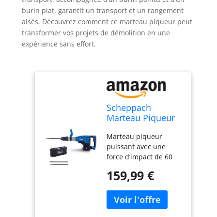
burin plat, garantit un transport et un rangement
aisés. Découvrez comment ce marteau piqueur peut
transformer vos projets de démolition en une
expérience sans effort.
Scheppach
Marteau Piqueur
AB2000 - SDS-Max
Marteau piqueur
- 1700W
puissant avec une
force d‘impact de 60
joules et 2000 bpm
159,99 €
Puissant moteur de
1700 W Mandrin à
emmanchement SDS-
Max pour le