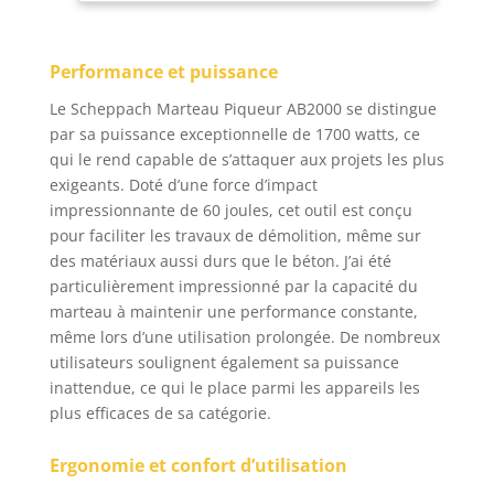
changement simple et
rapide des burins
Câble robuste de 3 m
Performance et puissance
de long pour une
mobilité maximale
Le Scheppach Marteau Piqueur AB2000 se distingue
Livré dans une
par sa puissance exceptionnelle de 1700 watts, ce
mallette de transport
qui le rend capable de s’attaquer aux projets les plus
équipée de roulettes
exigeants. Doté d’une force d’impact
avec un burin pointu
impressionnante de 60 joules, cet outil est conçu
et un burin plat
pour faciliter les travaux de démolition, même sur
des matériaux aussi durs que le béton. J’ai été
particulièrement impressionné par la capacité du
marteau à maintenir une performance constante,
même lors d’une utilisation prolongée. De nombreux
utilisateurs soulignent également sa puissance
inattendue, ce qui le place parmi les appareils les
plus efficaces de sa catégorie.
Ergonomie et confort d’utilisation