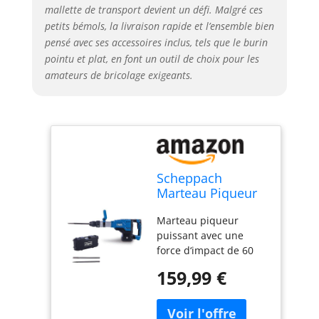
mallette de transport devient un défi. Malgré ces
petits bémols, la livraison rapide et l’ensemble bien
pensé avec ses accessoires inclus, tels que le burin
pointu et plat, en font un outil de choix pour les
amateurs de bricolage exigeants.
Scheppach
Marteau Piqueur
AB2000 - SDS-Max
Marteau piqueur
- 1700W
puissant avec une
force d‘impact de 60
joules et 2000 bpm
159,99 €
Puissant moteur de
1700 W Mandrin à
emmanchement SDS-