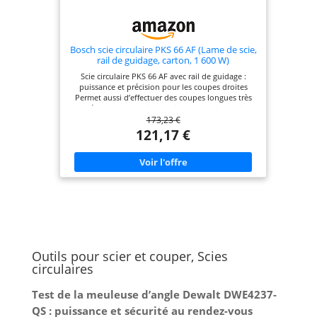
Bosch scie circulaire PKS 66 AF (Lame de scie,
rail de guidage, carton, 1 600 W)
Scie circulaire PKS 66 AF avec rail de guidage :
puissance et précision pour les coupes droites
Permet aussi d’effectuer des coupes longues très
précises avec le rail de guidage fourni Travail
173,23 €
propre car 80 % des copeaux sont récupérés par le
boîtier CleanSystem fourni Accepte les lames de
121,17 €
scie circulaire avec un diamètre nominal de 190
mm Livré avec : PKS 66 AF, boîtier CleanSystem,
guide de coupe CutControl, trois éléments de rail
de guidage (de 35 cm chacun), lame Speedline
Wood (diamètre 190 mm), butée parallèle, carton
Outils pour scier et couper, Scies
circulaires
Test de la meuleuse d’angle Dewalt DWE4237-
QS : puissance et sécurité au rendez-vous