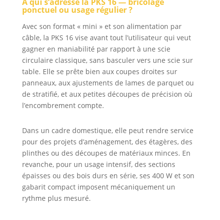
À qui s’adresse la PKS 16 — bricolage
cuivre. Coupes
ponctuel ou usage régulier ?
plongeantes
Avec son format « mini » et son alimentation par
précises
facilement et en
câble, la PKS 16 vise avant tout l’utilisateur qui veut
toute sécurité
gagner en maniabilité par rapport à une scie
grâce à la lame de
circulaire classique, sans basculer vers une scie sur
scie abaissable
table. Elle se prête bien aux coupes droites sur
Travaillez sans
panneaux, aux ajustements de lames de parquet ou
poussière grâce à
de stratifié, et aux petites découpes de précision où
l'adaptateur
l’encombrement compte.
d'aspirateur
amovible Livré
avec : PKS 16, 1x
Dans un cadre domestique, elle peut rendre service
lame de scie de
pour des projets d’aménagement, des étagères, des
précision, 1x lame
plinthes ou des découpes de matériaux minces. En
de scie spéciale,
revanche, pour un usage intensif, des sections
1x lame de scie
épaisses ou des bois durs en série, ses 400 W et son
diamantée
gabarit compact imposent mécaniquement un
céramique, coffret
rythme plus mesuré.