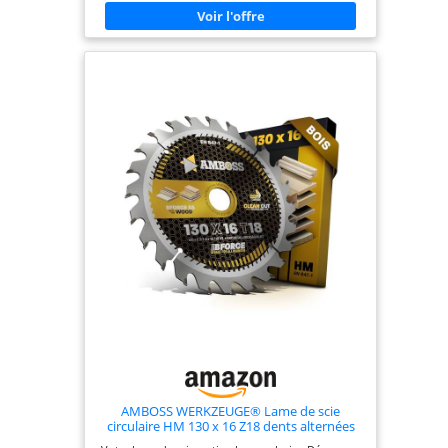
Travaillez sans poussière grâce à l'adaptateur
d'aspirateur amovible Livré avec : PKS 16, 1x lame
de scie de précision, 1x lame de scie spéciale, 1x
lame de scie diamantée céramique, coffret
AMBOSS WERKZEUGE® Lame de scie
circulaire HM 130 x 16 Z18 dents alternées
pour bois Compatible avec Bosch PKS 14,4