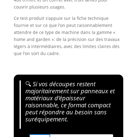
couvrir plusieurs usages.
Ce test produit s’appuie sur la fiche technique
fournie et sur ce que l’on peut raisonnablement
attendre de ce type de machine dans la gamme «
home and garden »: de la précision sur des travaux
légers à intermédiaires, avec des limites claires dès
que l’on sort du cadre.
🔍
Si vos découpes restent
majoritairement sur panneaux et
matériaux d’épaisseur
raisonnable, ce format compact
peut répondre au besoin sans
suréquipement.