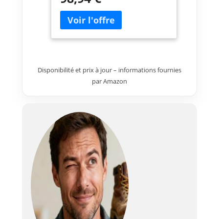
incluses, par exemple pour les
profilés en stratifié, en plastique
ou en cuivre. Coupes
plongeantes précises facilement
et en toute sécurité grâce à la
lame de scie abaissable
Disponibilité et prix à jour – informations fournies
Travaillez sans poussière grâce
à l'adaptateur d'aspirateur
par Amazon
amovible Livré avec : PKS 16, 1x
lame de scie de précision, 1x
lame de scie spéciale, 1x lame
de scie diamantée céramique,
coffret