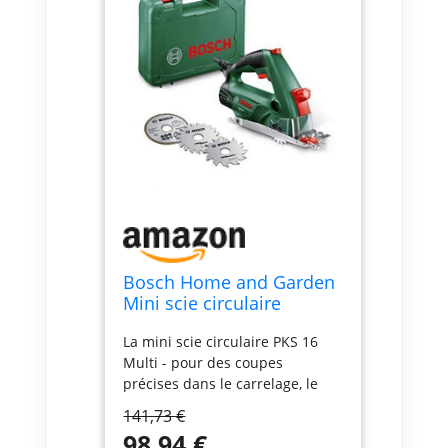
Bosch Home and Garden
Mini scie circulaire
manuelle "Universal" PKS
La mini scie circulaire PKS 16
16 avec coffret, et 3 lames
Multi - pour des coupes
06033B3000 Vert 35,6 cm
précises dans le carrelage, le
bois et les multi-matériaux Pour
141,73 €
de nombreuses applications
98,94 €
grâce aux trois lames de scie