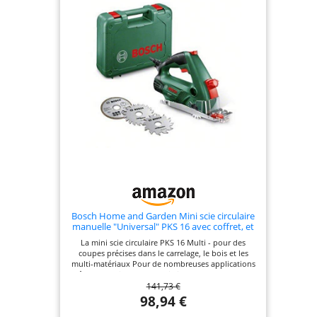
Bosch Home and Garden Mini scie circulaire
manuelle "Universal" PKS 16 avec coffret, et
3 lames 06033B3000 Vert 35,6 cm
La mini scie circulaire PKS 16 Multi - pour des
coupes précises dans le carrelage, le bois et les
multi-matériaux Pour de nombreuses applications
grâce aux trois lames de scie incluses, par exemple
141,73 €
pour les profilés en stratifié, en plastique ou en
cuivre. Coupes plongeantes précises facilement et
98,94 €
en toute sécurité grâce à la lame de scie abaissable