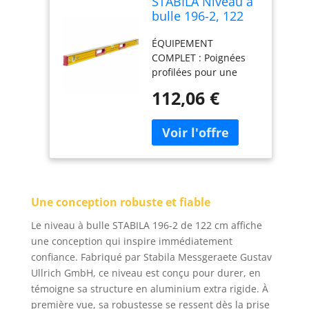
STABILA Niveau à
bulle 196-2, 122
cm, alu extra
ÉQUIPEMENT
rigide, 1 fiole
COMPLET : Poignées
horizontale & 2
profilées pour une
verticales 2
prise en main sûre
poignées,
112,06 €
lors du travail. 2
embouts amortis,
semelles usinées avec
antidérapants,
précision. 2 fioles
Made in Germany
verticales pour une
lecture rapide &
précise dans toutes les
positions ADAPTÉ AUX
Une conception robuste et fiable
BESOINS DES
CHANTIERS : Profilé en
Le niveau à bulle STABILA 196-2 de 122 cm affiche
aluminium ultra-rigide
une conception qui inspire immédiatement
avec rainures de
confiance. Fabriqué par Stabila Messgeraete Gustav
renforcement pour
Ullrich GmbH, ce niveau est conçu pour durer, en
une grande stabilité.
témoigne sa structure en aluminium extra rigide. À
Facile à nettoyer grâce
au revêtement en
première vue, sa robustesse se ressent dès la prise