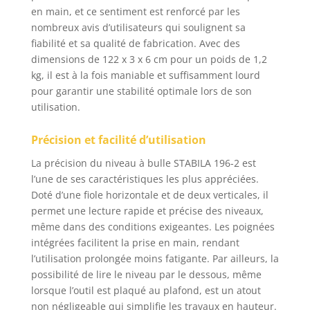
poudre électrostatique
en main, et ce sentiment est renforcé par les
OPTIMALEMENT
nombreux avis d’utilisateurs qui soulignent sa
LISIBLE : Fioles de
fiabilité et sa qualité de fabrication. Avec des
qualité avec liquide
dimensions de 122 x 3 x 6 cm pour un poids de 1,2
fluorescent. Verre
kg, il est à la fois maniable et suffisamment lourd
acrylique très
pour garantir une stabilité optimale lors de son
transparent et robuste
utilisation.
avec des contours
intérieurs alignés avec
Précision et facilité d’utilisation
précision et anneaux
de lecture intégrés au
La précision du niveau à bulle STABILA 196-2 est
même plan que la
l’une de ses caractéristiques les plus appréciées.
paroi intérieure
Doté d’une fiole horizontale et de deux verticales, il
MESURES DE HAUTE
permet une lecture rapide et précise des niveaux,
PRECISION : La
même dans des conditions exigeantes. Les poignées
technologie de
montage LOCKED
intégrées facilitent la prise en main, rendant
VIALS assure une
l’utilisation prolongée moins fatigante. Par ailleurs, la
précision à long terme.
possibilité de lire le niveau par le dessous, même
Précision de mesure
lorsque l’outil est plaqué au plafond, est un atout
en position normale et
non négligeable qui simplifie les travaux en hauteur.