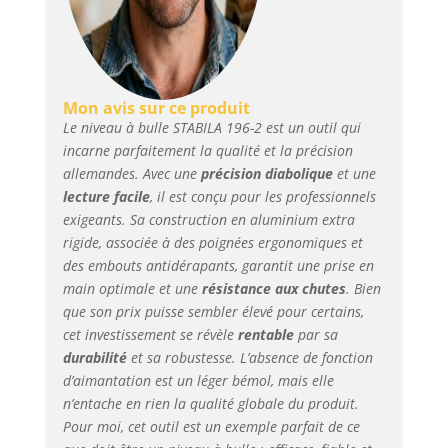
LISIBLE : Fioles de
qualité avec liquide
fluorescent. Verre
acrylique très
transparent et robuste
avec des contours
Mon avis sur ce produit
intérieurs alignés avec
Le niveau à bulle STABILA 196-2 est un outil qui
précision et anneaux
incarne parfaitement la qualité et la précision
de lecture intégrés au
allemandes. Avec une
précision diabolique
et une
même plan que la
lecture facile
, il est conçu pour les professionnels
paroi intérieure
exigeants. Sa construction en aluminium extra
MESURES DE HAUTE
rigide, associée à des poignées ergonomiques et
PRECISION : La
des embouts antidérapants, garantit une prise en
technologie de
main optimale et une
résistance aux chutes
. Bien
montage LOCKED
que son prix puisse sembler élevé pour certains,
VIALS assure une
cet investissement se révèle
rentable
par sa
précision à long terme.
Précision de mesure
durabilité
et sa robustesse. L’absence de fonction
en position normale et
d’aimantation est un léger bémol, mais elle
inversée ± 0,5 mm/m.
n’entache en rien la qualité globale du produit.
Lecture exacte de -20
Pour moi, cet outil est un exemple parfait de ce
°C à +50 °C PRATIQUE :