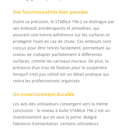
inversée ± 0,5 mm/m.
Lecture exacte de -20
Des fonctionnalités bien pensées
°C à +50 °C PRATIQUE :
Embouts
Outre sa précision, le STABILA 196-2 se distingue par
bicomposants
ses embouts antidérapants et amovibles, qui
amortissants
assurent une bonne adhérence sur les surfaces et
protégeant des chocs.
protègent l’outil en cas de chute. Ces embouts sont
Butées antidérapantes
conçus pour être retirés facilement, permettant au
pour un maintien
niveau de s’adapter parfaitement à différentes
ferme lors du traçage.
surfaces, comme les carreaux muraux. De plus, la
Embouts amovibles
présence d’un trou de fixation pour le suspendre
pour une mise en
place précise jusque
lorsqu’il n’est pas utilisé est un détail pratique qui
dans les coins
ravira les professionnels organisés.
Un investissement durable
Les avis des utilisateurs convergent vers la même
conclusion : le niveau à bulle STABILA 196-2 est un
investissement qui en vaut la peine. Malgré
l’absence d’aimantation, certains utilisateurs