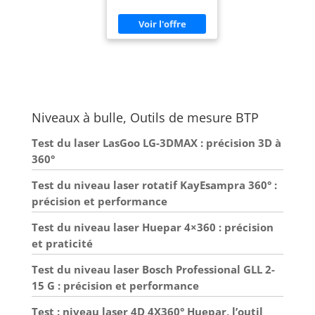
des lectures et des
mesures précises
horizontalement,
verticalement et à 45
degrés avec une
précision de mesure de ±
0,5 mm / m. 3 flacons
faciles à lire en verre
acrylique ultra - clair
durable avec un contour
intérieur lisse et un
Niveaux à bulle, Outils de mesure BTP
liquide Fluorescent
brillant à l'intérieur.
Aspect jaune et noir
Test du laser LasGoo LG-3DMAX : précision 3D à
pour une meilleure
360°
visibilité sur le chantier
Système d'aimant
puissant pour une
Test du niveau laser rotatif KayEsampra 360° :
fixation forte et stable
précision et performance
aux objets métalliques,
les mains peuvent se
déplacer librement lors
Test du niveau laser Huepar 4×360 : précision
de l'alignement et du
et praticité
réglage des piliers et des
supports. Large gamme
d'applications: haute
Test du niveau laser Bosch Professional GLL 2-
performance pour la
15 G : précision et performance
maison ou les hommes
d'affaires, idéal pour la
décoration, la maison, la
Test : niveau laser 4D 4X360° Huepar, l’outil