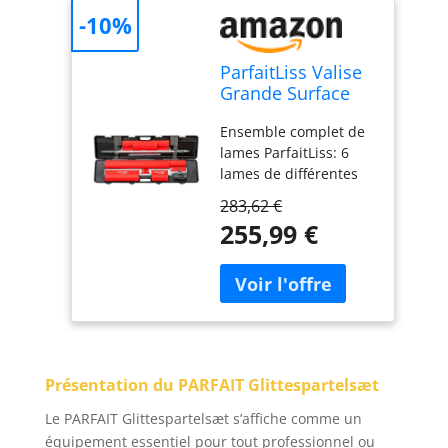
-10%
ParfaitLiss Valise
Grande Surface
80428 avec 6
Ensemble complet de
Lames et Perche
lames ParfaitLiss: 6
lames de différentes
longueurs 25, 35, 45,
283,62 €
60, 80 et 100 cm (Réf.
255,99 €
OP541025, OP541035,
OP541045, OP541060,
OP541080, OP541100)
Perche télescopique
OP Process': 1 perche
de 2 x 1 m pour
faciliter les travaux en
Présentation du PARFAIT Glittespartelsæt
hauteur (OP1766100)
Connecteur inclus: 1
Le PARFAIT Glittespartelsæt s’affiche comme un
connecteur ParfaitLiss
équipement essentiel pour tout professionnel ou
pour assembler les