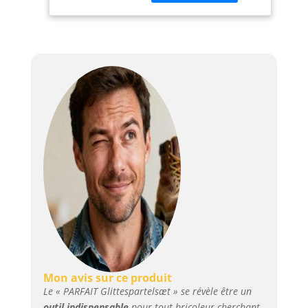
Perche télescopique
OP Process': 1 perche
de 2 x 1 m pour
faciliter les travaux en
hauteur (OP1766100)
Connecteur inclus: 1
connecteur ParfaitLiss
pour assembler les
différents éléments du
système Application
professionnelle:
Permet un lissage
rapide des grandes
surfaces sans
gaspillage de plâtre et
avec un travail de
ponçage réduit
Polyvalence
d'utilisation: Convient
pour une utilisation au
Mon avis sur ce produit
bureau, à la maison ou
Le « PARFAIT Glittespartelsæt » se révèle être un
pour divers travaux de
outil indispensable
pour tout bricoleur cherchant