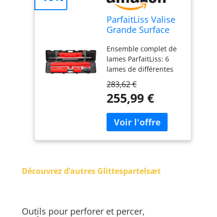
ParfaitLiss Valise
Grande Surface
80428 avec 6
Ensemble complet de
Lames et Perche
lames ParfaitLiss: 6
lames de différentes
longueurs 25, 35, 45,
283,62 €
60, 80 et 100 cm (Réf.
255,99 €
OP541025, OP541035,
OP541045, OP541060,
OP541080, OP541100)
Perche télescopique
OP Process': 1 perche
de 2 x 1 m pour
faciliter les travaux en
Découvrez d’autres Glittespartelsæt
hauteur (OP1766100)
Connecteur inclus: 1
connecteur ParfaitLiss
pour assembler les
Outils pour perforer et percer,
différents éléments du