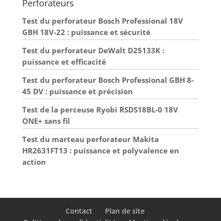
Perforateurs
système Application
professionnelle:
Test du perforateur Bosch Professional 18V
Permet un lissage
GBH 18V-22 : puissance et sécurité
rapide des grandes
surfaces sans
Test du perforateur DeWalt D25133K :
gaspillage de plâtre et
puissance et efficacité
avec un travail de
ponçage réduit
Test du perforateur Bosch Professional GBH 8-
Polyvalence
45 DV : puissance et précision
d'utilisation: Convient
pour une utilisation au
Test de la perceuse Ryobi RSDS18BL-0 18V
bureau, à la maison ou
ONE+ sans fil
pour divers travaux de
Test du marteau perforateur Makita
finition
HR2631FT13 : puissance et polyvalence en
action
Contact
Plan de site