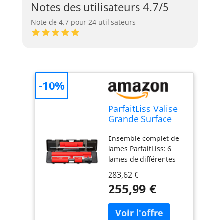
Notes des utilisateurs 4.7/5
Note de 4.7 pour 24 utilisateurs
-10%
ParfaitLiss Valise
Grande Surface
80428 avec 6
Ensemble complet de
Lames et Perche
lames ParfaitLiss: 6
lames de différentes
longueurs 25, 35, 45,
283,62 €
60, 80 et 100 cm (Réf.
255,99 €
OP541025, OP541035,
OP541045, OP541060,
OP541080, OP541100)