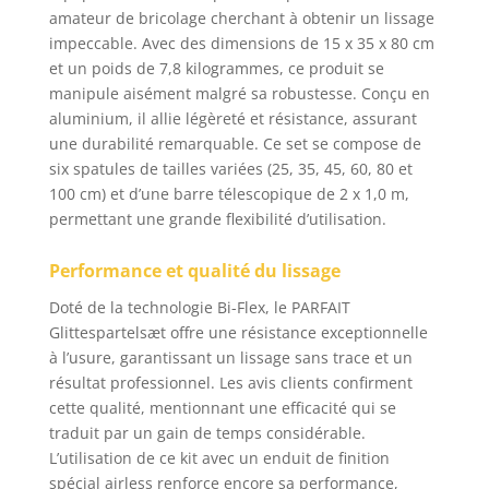
amateur de bricolage cherchant à obtenir un lissage
différents éléments du
impeccable. Avec des dimensions de 15 x 35 x 80 cm
système Application
professionnelle:
et un poids de 7,8 kilogrammes, ce produit se
Permet un lissage
manipule aisément malgré sa robustesse. Conçu en
rapide des grandes
aluminium, il allie légèreté et résistance, assurant
surfaces sans
une durabilité remarquable. Ce set se compose de
gaspillage de plâtre et
six spatules de tailles variées (25, 35, 45, 60, 80 et
avec un travail de
100 cm) et d’une barre télescopique de 2 x 1,0 m,
ponçage réduit
permettant une grande flexibilité d’utilisation.
Polyvalence
d'utilisation: Convient
Performance et qualité du lissage
pour une utilisation au
bureau, à la maison ou
Doté de la technologie Bi-Flex, le PARFAIT
pour divers travaux de
Glittespartelsæt offre une résistance exceptionnelle
finition
à l’usure, garantissant un lissage sans trace et un
résultat professionnel. Les avis clients confirment
cette qualité, mentionnant une efficacité qui se
traduit par un gain de temps considérable.
L’utilisation de ce kit avec un enduit de finition
spécial airless renforce encore sa performance,