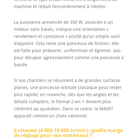
efficacement les grandes surfaces.
machine et réduit l’encombrement à l’atelier.
Le changement libre entre les
deux modes double la
La puissance annoncée de 350 W, associée à un
productivité. Particulièrement
moteur sans balais, indique une orientation «
adapté aux travaux nécessitant
une grande flexibilité comme la
rendement et constance » plutôt qu’un simple outil
décoration intérieure ou le
d’appoint. Cela reste une ponceuse de finition: elle
décapage de peinture 【Papier
est faite pour préparer, uniformiser et égrener, pas
abrasif triangulaire +
pour décaper agressivement comme une ponceuse à
rectangulaire】 Deux types de
bande.
papier abrasif
(triangulaire/rectangulaire)
Si vos chantiers se résument à de grandes surfaces
compatibles avec les grains
planes, une ponceuse orbitale classique peut rester
P80/P120/P180/P220/P320 pour un
changement rapide, du
plus rapide; en revanche, dès que les angles et les
dégrossissage au polissage fin
détails comptent, le format 2-en-1 devient plus
avec une seule ponceuse vibrante.
cohérent au quotidien. Dans ce cadre, la MAXXT
Interface d'aspiration universelle
apparaît comme un choix rationnel.
35mm compatible avec les
principaux systèmes d'aspiration,
6 vitesses (4 000-10 000 tr/min): quelle marge
pour une efficacité maximale et un
de réglage pour vos matériaux ?