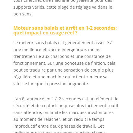
vous cherchez une machine polyvalente pour des
(même en carrosserie voiture),
supports variés, cette plage de réglage va dans le
simplicité d'utilisation pour les
bon sens.
bricoleurs. Capacité optimisée
pour les espaces étroits, idéal
Moteur sans balais et arrêt en 1-2 secondes:
pour les structures complexes
quel impact en usage réel ?
comme les armoires, escaliers,
Le moteur sans balais est généralement associé à
portes et fenêtres. La ponceuse
multifonction Maxxt pour tous vos
une meilleure efficacité énergétique, moins
projets
d’entretien lié aux charbons et une constance de
fonctionnement. Sur une ponceuse de finition, cela
peut se traduire par une sensation de couple plus
régulière et une machine qui « tient » mieux sa
vitesse lorsque la pression augmente.
L’arrêt annoncé en 1 à 2 secondes est un élément de
sécurité et de confort: on pose plus facilement l’outil
sans attendre, on limite les marques involontaires
au moment de relâcher, et on réduit le temps
improductif entre deux phases de travail. Cet
indicateur n’est pas un gadget, surtout si vous