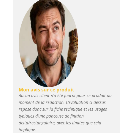
entre plateau triangulaire
(ponceuse triangulaire) et
rectangulaire pour une double
utilisation répondant à divers
besoins. Le plateau triangulaire
permet un ponçage précis dans
les espaces restreints (coins,
bords), tandis que le plateau
rectangulaire traite
efficacement les grandes
surfaces. Le changement libre
entre les deux modes double la
productivité. Particulièrement
adapté aux travaux nécessitant
Mon avis sur ce produit
une grande flexibilité comme la
Aucun avis client n’a été fourni pour ce produit au
décoration intérieure ou le
moment de la rédaction. L’évaluation ci-dessus
décapage de peinture 【Papier
repose donc sur la fiche technique et les usages
abrasif triangulaire +
typiques d’une ponceuse de finition
rectangulaire】 Deux types de
delta/rectangulaire, avec les limites que cela
papier abrasif
(triangulaire/rectangulaire)
implique.