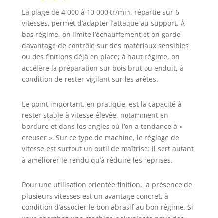
travail vraiment sans poussière.
La plage de 4 000 à 10 000 tr/min, répartie sur 6
Idéal comme ponceuse bois petite
surface. 【Réglage de vitesse
vitesses, permet d’adapter l’attaque au support. À
intelligent et facilité d'utilisation】
bas régime, on limite l’échauffement et on garde
Système de double réglage de
davantage de contrôle sur des matériaux sensibles
vitesse ergonomique : 6 vitesses
ou des finitions déjà en place; à haut régime, on
prédéfinies via touches ±. Variation
accélère la préparation sur bois brut ou enduit, à
continue via molette supérieure.
condition de rester vigilant sur les arêtes.
Plage de vitesse large (4000-10000
tr/min) s'adaptant à différents
Le point important, en pratique, est la capacité à
matériaux. Fonction d'arrêt
d'urgence en 2 secondes pour plus
rester stable à vitesse élevée, notamment en
de sécurité et d'efficacité sur votre
bordure et dans les angles où l’on a tendance à «
ponceuse électrique.
creuser ». Sur ce type de machine, le réglage de
【Applications multiples : De la
vitesse est surtout un outil de maîtrise: il sert autant
ponceuse bois à la ponceuse
à améliorer le rendu qu’à réduire les reprises.
carrosserie】Dérouillage des
métaux, préparation du bois
Pour une utilisation orientée finition, la présence de
(idéale ponceuse parquet),
plusieurs vitesses est un avantage concret, à
polissage des peintures - tout avec
une seule machine. Performances
condition d’associer le bon abrasif au bon régime. Si
professionnelles pour les artisans