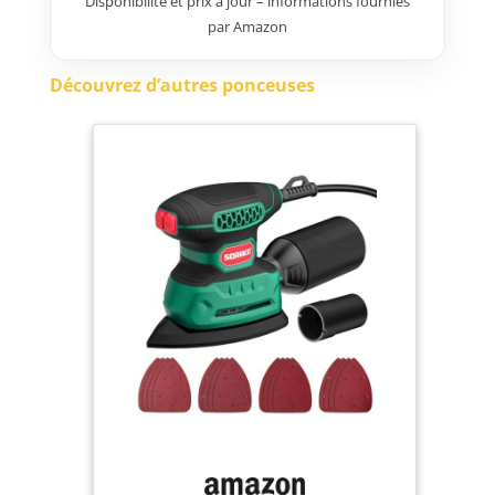
Disponibilité et prix à jour – informations fournies
mécanique, prolongeant la
par Amazon
durée de vie de cette ponceuse
électrique. 【Conception flexible
et efficace : Mini ponceuse 2-en-
Découvrez d’autres ponceuses
1】Design à changement rapide
entre plateau triangulaire
(ponceuse triangulaire) et
rectangulaire pour une double
utilisation répondant à divers
besoins. Le plateau triangulaire
permet un ponçage précis dans
les espaces restreints (coins,
bords), tandis que le plateau
rectangulaire traite
efficacement les grandes
surfaces. Le changement libre
entre les deux modes double la
productivité. Particulièrement
adapté aux travaux nécessitant
une grande flexibilité comme la
décoration intérieure ou le
décapage de peinture 【Papier