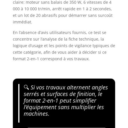
claire: moteur sans balais de 350 W, 6 vitesses de 4
000 à 10 000 tr/min, arrêt rapide en 1 à 2 secondes,
et un lot de 20 abrasifs pour démarrer sans surcoût
immédiat.
En l’absence d’avis utilisateurs fournis, ce test se
concentre sur l’analyse de la fiche technique, la
logique d’usage et les points de vigilance typiques de
cette catégorie, afin de vous aider à décider si ce
format 2-en-1 correspond à vos travaux.
🔍
Si vos travaux alternent angles
serrés et surfaces de finition, le
format 2-en-1 peut simplifier
l’équipement sans multiplier les
machines.