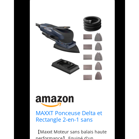
MAXXT Ponceuse Delta et
Rectangle 2-en-1 sans
balais 350W, 6 vitesses
【Maxxt Moteur sans balais haute
réglables (4000-10000
performance】 Equipé d'un