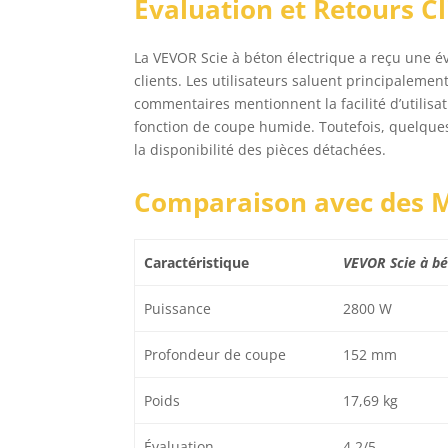
Évaluation et Retours Cl
plu
La VEVOR Scie à béton électrique a reçu une év
clients. Les utilisateurs saluent principalement
commentaires mentionnent la facilité d’utilisati
fonction de coupe humide. Toutefois, quelques
la disponibilité des pièces détachées.
Comparaison avec des M
Caractéristique
VEVOR Scie à b
Puissance
2800 W
Profondeur de coupe
152 mm
Poids
17,69 kg
Évaluation
4,2/5