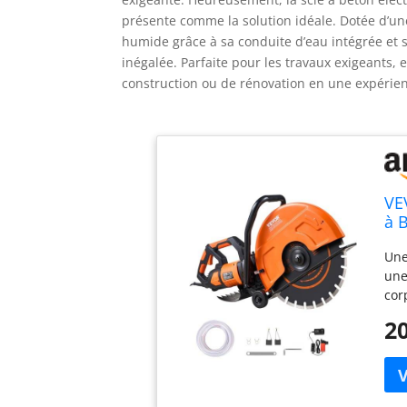
présente comme la solution idéale. Dotée d’u
humide grâce à sa conduite d’eau intégrée et 
inégalée. Parfaite pour les travaux exigeants, e
construction ou de rénovation en une expérie
VE
à 
Pr
Une
Di
une
La
cor
opé
20
hum
bes
la 
sim