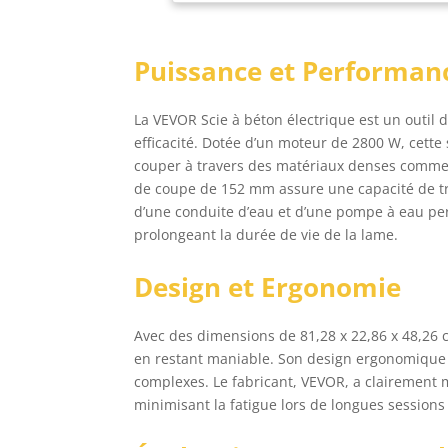
tou
rai
cui
Puissance et Performan
pou
int
bét
La VEVOR Scie à béton électrique est un outil
ble
efficacité. Dotée d’un moteur de 2800 W, cett
pro
couper à travers des matériaux denses comme l
qui
de coupe de 152 mm assure une capacité de tra
qu'
d’une conduite d’eau et d’une pompe à eau per
bét
dis
prolongeant la durée de vie de la lame.
de 
poi
Design et Ergonomie
une
tra
Avec des dimensions de 81,28 x 22,86 x 48,26 c
de 
en restant maniable. Son design ergonomique f
mat
les
complexes. Le fabricant, VEVOR, a clairement mi
opé
minimisant la fatigue lors de longues sessions 
est
mm 