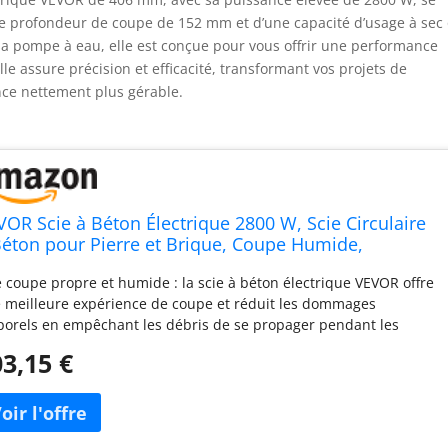
ne profondeur de coupe de 152 mm et d’une capacité d’usage à sec
sa pompe à eau, elle est conçue pour vous offrir une performance
lle assure précision et efficacité, transformant vos projets de
nce nettement plus gérable.
VOR Scie à Béton Électrique 2800 W, Scie Circulaire
Béton pour Pierre et Brique, Coupe Humide,
ofondeur de Coupe Réglable jusqu'à 152 mm,
 coupe propre et humide : la scie à béton électrique VEVOR offre
sque 406 mm, avec Pompe à Eau, Tuyau d'Eau et
 meilleure expérience de coupe et réduit les dommages
me
porels en empêchant les débris de se propager pendant les
rations de coupe. Il comprend également un accessoire de coupe
3,15 €
ide, qui permet une pulvérisation directe d'eau et élimine le
oin d'arroser d'une seule main pendant la coupe. Cela améliore
sécurité opérationnelle et facilite la découpe. Coupez en toute
plicité : la scie à béton, est alimentée par un puissant moteur,