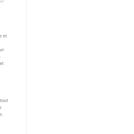
e et
eur
n
et
 tout
s
e,