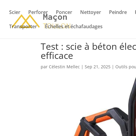
Scier
Perforer
Poncer
Nettoyer
Peindre
Transporter
Échelles et échafaudages
Test : scie à béton é
efficace
par
Célestin Mellec
|
Sep 21, 2025
|
Outils pou