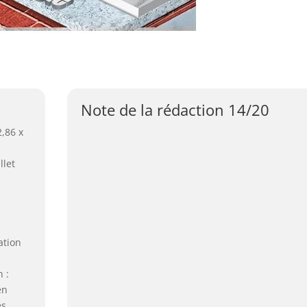
Note de la rédaction 14/20
2,86 x
llet
ation
 :
en
es