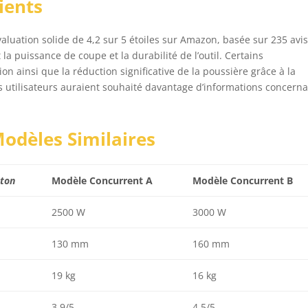
ients
sieurs passes.)
aluation solide de 4,2 sur 5 étoiles sur Amazon, basée sur 235 avi
 la puissance de coupe et la durabilité de l’outil. Certains
on ainsi que la réduction significative de la poussière grâce à la
 utilisateurs auraient souhaité davantage d’informations concern
odèles Similaires
éton
Modèle Concurrent A
Modèle Concurrent B
2500 W
3000 W
130 mm
160 mm
19 kg
16 kg
3,9/5
4,5/5