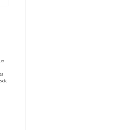
eux
sa
scie