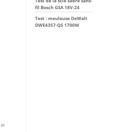
Test de la scie sabre sans-
fil Bosch GSA 18V-24
Test : meuleuse DeWalt
DWE4357-QS 1700W
 et